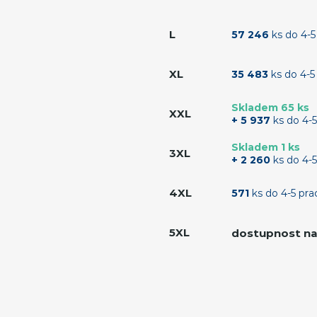
L
57 246
ks do 4-5
XL
35 483
ks do 4-5
Skladem 65 ks
XXL
+ 5 937
ks do 4-5
Skladem 1 ks
3XL
+ 2 260
ks do 4-5
4XL
571
ks do 4-5 pra
5XL
dostupnost na