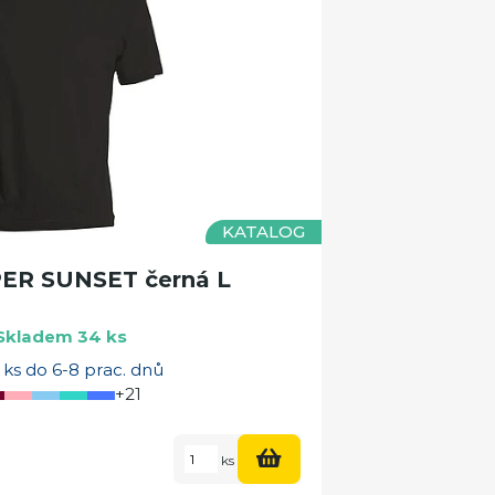
KATALOG
PER SUNSET černá L
Skladem 34 ks
ks do 6-8 prac. dnů
+21
ks