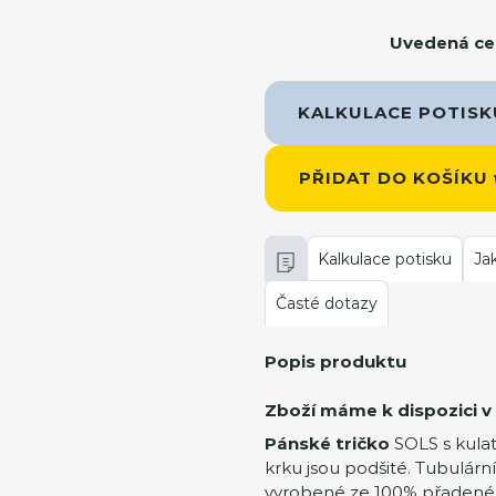
Uvedená cen
KALKULACE POTIS
PŘIDAT DO KOŠÍKU
Kalkulace potisku
Ja
Časté dotazy
Popis produktu
Zboží máme k dispozici v 
Pánské tričko
SOLS s kula
krku jsou podšité. Tubulární
vyrobené ze 100% přadené 