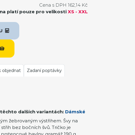
Cena s DPH 162,14 Kč
a platí pouze pro velikosti
XS - XXL
KU
k objednat
Zadaní poptávky
těchto dalších variantách:
Dámské
tým žebrovaným výstřihem. Švy na
 střih bez bočních švů. Tričko je
prstencové bavlny, gramáž 190 g.