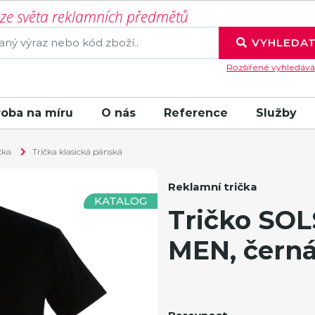
í ze světa reklamních předmětů
VYHLEDA
Rozšířené vyhledává
roba na míru
O nás
Reference
Služby
čka
Trička klasická pánská
Reklamní trička
KATALOG
Tričko SO
MEN, černá