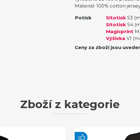
Materiál: 100% cotton jerse
Potisk
Sítotisk
S3 (m
Sítotisk
S4 (m
Magicprint
MP
Výšivka
V1 (m
Ceny za zboží jsou uvede
Zboží z kategorie