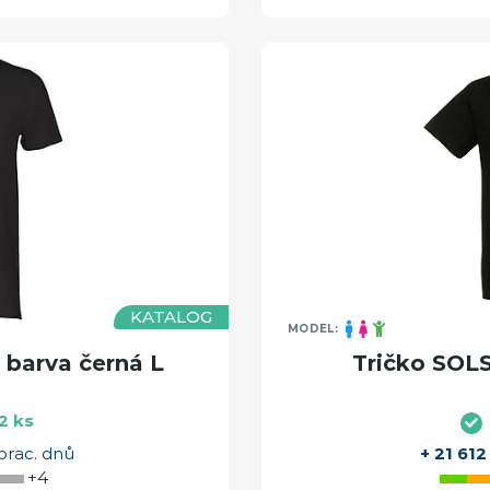
KATALOG
MODEL:
barva černá L
Tričko SOL
2 ks
prac. dnů
+ 21 612
+4