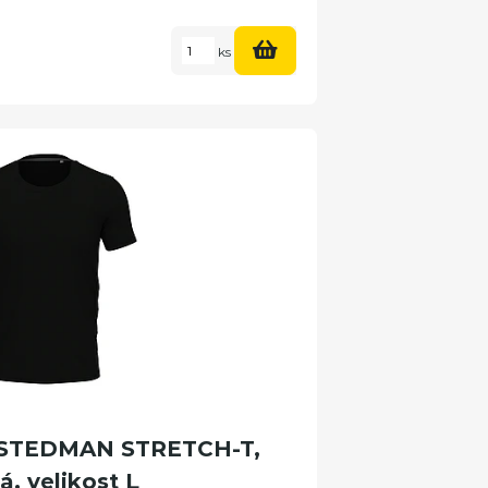
ks
o STEDMAN STRETCH-T,
á, velikost L