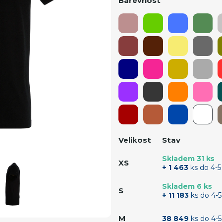
Barevnost
Velikost
Stav
Skladem 31 ks
XS
+ 1 463
ks do 4-5
Skladem 6 ks
S
+ 11 183
ks do 4-5
M
38 849
ks do 4-5