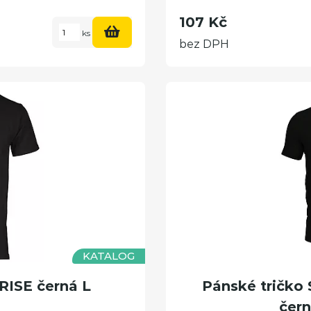
107 Kč
ks
bez DPH
KATALOG
RISE černá L
Pánské tričk
čern