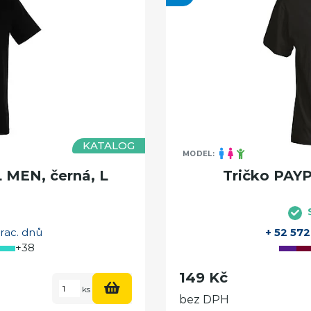
KATALOG
MODEL:
 MEN, černá, L
Tričko PAY
rac. dnů
+ 52 572
+38
149 Kč
ks
bez DPH