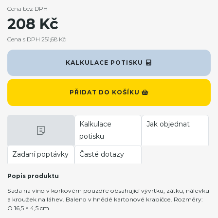
Cena bez DPH
208 Kč
Cena s DPH 251,68 Kč
KALKULACE POTISKU
PŘIDAT DO KOŠÍKU
Kalkulace
Jak objednat
potisku
Zadaní poptávky
Časté dotazy
Popis produktu
Sada na víno v korkovém pouzdře obsahující vývrtku, zátku, nálevku
a kroužek na láhev. Baleno v hnědé kartonové krabičce. Rozměry:
O 16,5 × 4,5 cm.