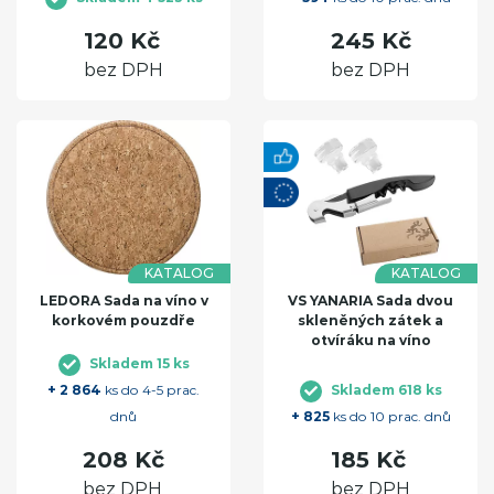
120 Kč
245 Kč
bez DPH
bez DPH
KATALOG
KATALOG
LEDORA Sada na víno v
VS YANARIA Sada dvou
korkovém pouzdře
skleněných zátek a
otvíráku na víno
Skladem 15 ks
+ 2 864
ks do 4-5 prac.
Skladem 618 ks
dnů
+ 825
ks do 10 prac. dnů
208 Kč
185 Kč
bez DPH
bez DPH