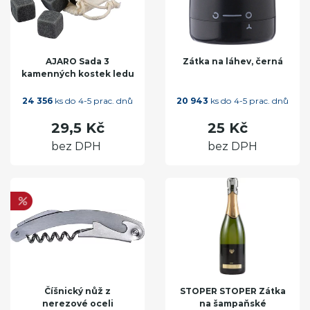
AJARO Sada 3
Zátka na láhev, černá
kamenných kostek ledu
24 356
ks do 4-5 prac. dnů
20 943
ks do 4-5 prac. dnů
29,5 Kč
25 Kč
bez DPH
bez DPH
Číšnický nůž z
STOPER STOPER Zátka
nerezové oceli
na šampaňské