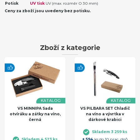
Potisk
UV tisk
UV (max. rozměr O 30 mm)
Ceny za zboží jsou uvedeny bez potisku.
Zboží z kategorie
KATALOG
KATALOG
VS MINNIPA Sada
VS PILBARA SET Chladič
otvíráku a zátky na víno,
na víno a vývrtka v
černá
dárkové krabici
Skladem 3 259 ks
Skladem 4 523 ks
+ 594
ks do 10 prac. dnů