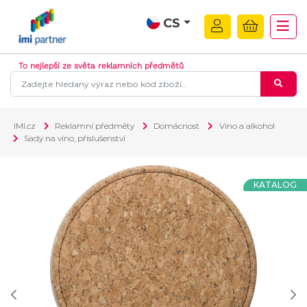
CS
To nejlepší ze světa reklamních předmětů
IMI.cz
Reklamní předměty
Domácnost
Víno a alkohol
Sady na víno, příslušenství
KATALOG