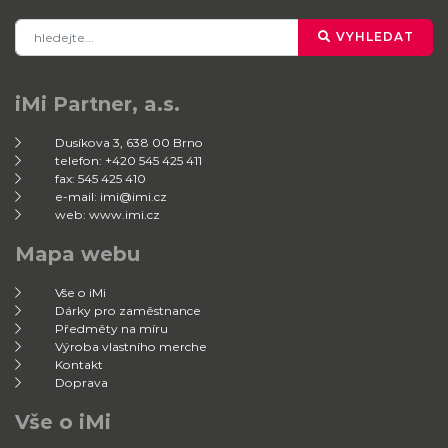
VYHLEDAT
iMi Partner, a.s.
Dusíkova 3, 638 00 Brno
telefon: +420 545 425 411
fax: 545 425 410
e-mail: imi@imi.cz
web: www.imi.cz
Mapa webu
Vše o iMi
Dárky pro zaměstnance
Předměty na míru
Výroba vlastního merche
Kontakt
Doprava
Vše o iMi