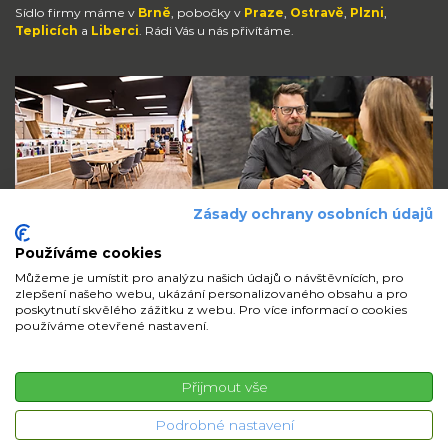
Sídlo firmy máme v
Brně
, pobočky v
Praze
,
Ostravě
,
Plzni
,
Teplicích
a
Liberci
. Rádi Vás u nás přivítáme.
Zásady ochrany osobních údajů
Používáme cookies
Můžeme je umístit pro analýzu našich údajů o návštěvnících, pro
zlepšení našeho webu, ukázání personalizovaného obsahu a pro
Zůstaňte s námi v kontaktu
poskytnutí skvělého zážitku z webu. Pro více informací o cookies
používáme otevřené nastavení.
volejte
pište
sdílejte
Přijmout vše
© 2026 iMi Partner, a.s. | Všechna práva vyhrazena
Podrobné nastavení