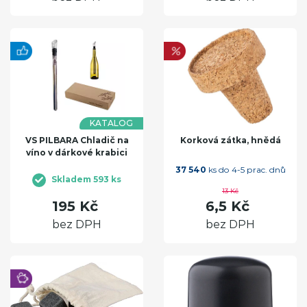
KATALOG
VS PILBARA Chladič na
Korková zátka, hnědá
víno v dárkové krabici
37 540
ks do 4-5 prac. dnů
Skladem 593 ks
13 Kč
195 Kč
6,5 Kč
bez DPH
bez DPH