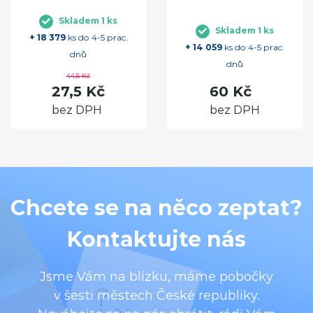
Skladem 1 ks
Skladem 1 ks
+ 18 379
ks do 4-5 prac.
+ 14 059
ks do 4-5 prac.
dnů
dnů
44,5 Kč
27,5 Kč
60 Kč
bez DPH
bez DPH
Chcete se na něco zeptat?
Kontaktujte nás
Jsme Vám na blízku, máme pobočky
v šesti městech České republiky.