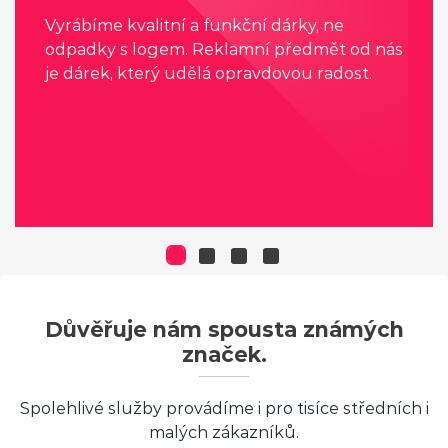
Vyrábíme kvalitní a funkční dárky, ne
odpadky s logem. Reklamní předmět od nás
je dárek, který udělá opravdovou radost.
Důvěřuje nám spousta známých
značek.
Spolehlivé služby provádíme i pro tisíce středních i
malých zákazníků.