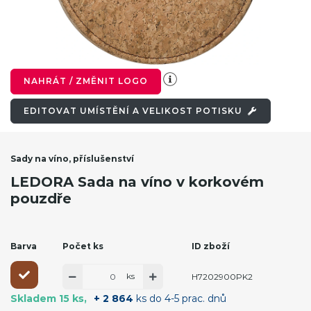
NAHRÁT / ZMĚNIT LOGO
EDITOVAT UMÍSTĚNÍ A VELIKOST POTISKU
Sady na víno, příslušenství
LEDORA Sada na víno v korkovém
pouzdře
Barva
Počet ks
ID zboží
ks
H7202900PK2
Skladem 15 ks
+ 2 864
ks do 4-5 prac. dnů