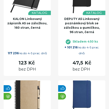
KATALOG
KATALOG
KALON Linkovaný
DEPUTY A5 Linkovaný
zápisník A5 se záložkou,
poznámkový blok se
160 stran, černá
záložkou a gumičkou,
96 stran, černá
Skladem 450 ks
+ 101 216
ks do 4-5 prac.
117 236
ks do 4-5 prac. dnů
dnů
123 Kč
47,5 Kč
bez DPH
bez DPH