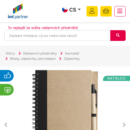
CS
To nejlepší ze světa reklamních předmětů
IMI.cz
Reklamní předměty
Kancelář
Bloky, zápisníky, samolepící
Zápisníky
KATALOG