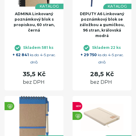
KATALOG
KATALOG
ADMINA Linkovaný
DEPUTY A6 Linkovaný
poznámkový blok s
poznámkový blok se
propiskou, 60 stran,
záložkou a gumičkou,
černá
96 stran, královská
modrá
Skladem 581 ks
Skladem 22 ks
+ 62 841
ks do 4-5 prac.
+ 29 750
ks do 4-5 prac.
dnů
dnů
35,5 Kč
28,5 Kč
bez DPH
bez DPH