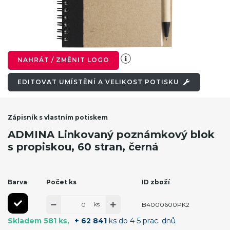
NAHRÁT / ZMĚNIT LOGO
EDITOVAT UMÍSTĚNÍ A VELIKOST POTISKU
Zápisník s vlastním potiskem
ADMINA Linkovaný poznámkový blok
s propiskou, 60 stran, černá
Barva
Počet ks
ID zboží
ks
B4000600PK2
Skladem 581 ks
+ 62 841
ks do 4-5 prac. dnů