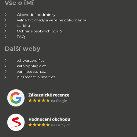
Vše o iMi
Obchodní podmínky
Valné hromady a veřejné dokumenty
Kariéra
Ochrana osobních údajů
FAQ
Další weby
schwarzwolf.cz
katalogMagic.cz
vanillaseason.cz
pierrecardin-shop.cz