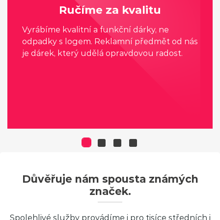
Ručíme za kvalitu
Vyrábíme kvalitní a funkční dárky, ne
odpadky s logem. Reklamní předmět od nás
je dárek, který udělá opravdovou radost.
Důvěřuje nám spousta známých
značek.
Spolehlivé služby provádíme i pro tisíce středních i