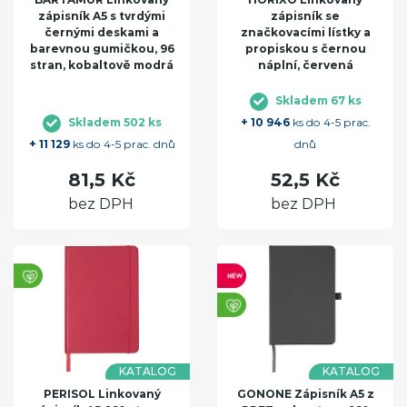
zápisník A5 s tvrdými
zápisník se
černými deskami a
značkovacími lístky a
barevnou gumičkou, 96
propiskou s černou
stran, kobaltově modrá
náplní, červená
Skladem 67 ks
Skladem 502 ks
+ 10 946
ks do 4-5 prac.
+ 11 129
ks do 4-5 prac. dnů
dnů
81,5 Kč
52,5 Kč
bez DPH
bez DPH
KATALOG
KATALOG
PERISOL Linkovaný
GONONE Zápisník A5 z