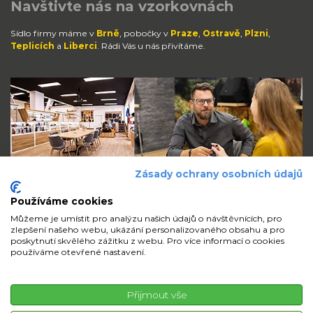
Navštivte nás na vzorkovnách
Sídlo firmy máme v
Brně
, pobočky v
Praze
,
Ostravě
,
Plzni
,
Teplicích
a
Liberci
. Rádi Vás u nás přivítáme.
Zásady ochrany osobních údajů
Používáme cookies
Můžeme je umístit pro analýzu našich údajů o návštěvnících, pro
zlepšení našeho webu, ukázání personalizovaného obsahu a pro
Zůstaňte s námi v kontaktu
poskytnutí skvělého zážitku z webu. Pro více informací o cookies
používáme otevřené nastavení.
volejte
pište
sdílejte
Přijmout vše