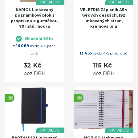
KATALOG
KATALOG
KARIOL Linkovaný
VELETRIS Zápisník A5 v
poznámkový blok s
tvrdých deskách, 192
propiskou a gumičkou,
linkovaných stran,
70 listů, modrá
krémová bílá
Skladem 93 ks
+ 16 089
ks do 4-5 prac.
dnů
13 455
ks do 4-5 prac. dnů
32 Kč
115 Kč
bez DPH
bez DPH
KATALOG
KATALOG
BARTAMUR Linkovaný
HORIXO Linkovaný