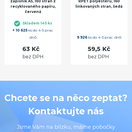
zápisník A5, 160 stran z
RPET polyesteru, 160
recyklovaného papíru,
linkovaných stran, šedá
červená
Skladem 145 ks
+ 10 625
ks do 4-5 prac.
dnů
9 926
ks do 4-5 prac. dnů
63 Kč
59,5 Kč
bez DPH
bez DPH
Chcete se na něco zeptat?
Kontaktujte nás
Jsme Vám na blízku, máme pobočky