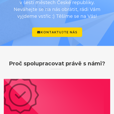
v šesti městech České republiky.
Neváhejte se na nás obrátit, rádi Vám
vyjdeme vstříc :) Těšíme se na Vás!
KONTAKTUJTE NÁS
Proč spolupracovat právě s námi?