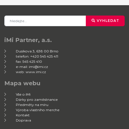
VYHLEDAT
iMi Partner, a.s.
Dusíkova 3, 638 00 Brno
telefon: +420 545 425 411
fax: 545 425 410
e-mail: imi@imi.cz
web: www.imi.cz
Mapa webu
Vše o iMi
Dárky pro zaměstnance
Předměty na míru
Výroba vlastního merche
Kontakt
Doprava