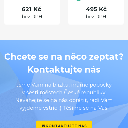
621 Kč
495 Kč
bez DPH
bez DPH
Chcete se na něco zeptat?
Kontaktujte nás
Jsme Vám na blízku, máme pobočky
v šesti městech České republiky.
Neváhejte se na nás obrátit, rádi Vám
vyjdeme vstříc :) Těšíme se na Vás!
KONTAKTUJTE NÁS