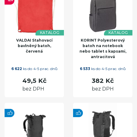
KATALOG
KATALOG
VALDAI Stahovací
KORINT Polyesterový
bavlněný batoh,
batoh na notebook
červená
nebo tablet s kapsami,
antracitová
6 622
ks do 4-5 prac. dnů
6 533
ks do 4-5 prac. dnů
49,5 Kč
382 Kč
bez DPH
bez DPH