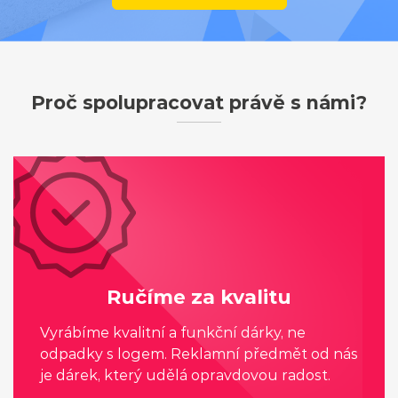
Proč spolupracovat právě s námi?
Ručíme za kvalitu
Vyrábíme kvalitní a funkční dárky, ne
odpadky s logem. Reklamní předmět od nás
je dárek, který udělá opravdovou radost.