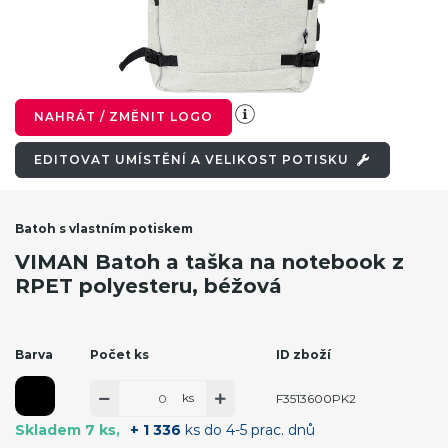
NAHRÁT / ZMĚNIT LOGO
EDITOVAT UMÍSTĚNÍ A VELIKOST POTISKU
Batoh s vlastním potiskem
VIMAN Batoh a taška na notebook z
RPET polyesteru, béžová
Barva
Počet ks
ID zboží
ks
F3513600PK2
Skladem 7 ks
+ 1 336
ks do 4-5 prac. dnů