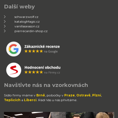
Další weby
schwarzwolf.cz
katalogMagic.cz
vanillaseason.cz
pierrecardin-shop.cz
Navštivte nás na vzorkovnách
Sídlo firmy máme v
Brně
, pobočky v
Praze
,
Ostravě
,
Plzni
,
Teplicích
a
Liberci
. Rádi Vás u nás přivítáme.