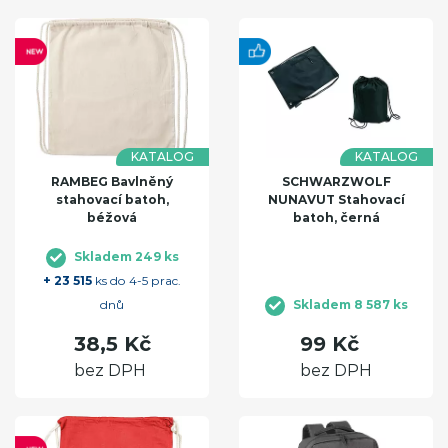
KATALOG
KATALOG
RAMBEG Bavlněný
SCHWARZWOLF
stahovací batoh,
NUNAVUT Stahovací
béžová
batoh, černá
Skladem 249 ks
+ 23 515
ks do 4-5 prac.
dnů
Skladem 8 587 ks
38,5 Kč
99 Kč
bez DPH
bez DPH