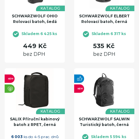
KATALOG
KATALOG
SCHWARZWOLF OHIO
SCHWARZWOLF ELBERT
Rolovací batoh, šedá
Rolovací batoh, černá
Skladem 6 425 ks
Skladem 6 317 ks
449 Kč
535 Kč
bez DPH
bez DPH
KATALOG
KATALOG
SALIX Příruční kabinový
SCHWARZWOLF SALWIN
batoh z RPET, černá
Turistický batoh, černá
6 003
ks do 4-5 prac. dnů
Skladem 5 594 ks