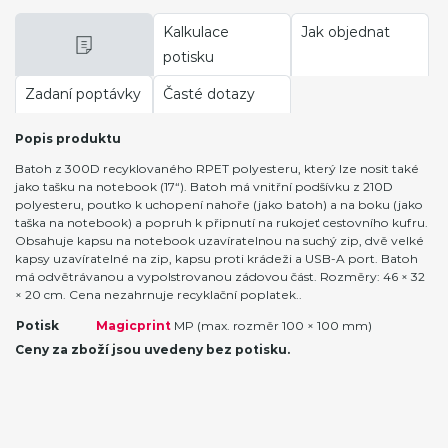
Kalkulace
Jak objednat
potisku
Zadaní poptávky
Časté dotazy
Popis produktu
Batoh z 300D recyklovaného RPET polyesteru, který lze nosit také
jako tašku na notebook (17“). Batoh má vnitřní podšívku z 210D
polyesteru, poutko k uchopení nahoře (jako batoh) a na boku (jako
taška na notebook) a popruh k připnutí na rukojeť cestovního kufru.
Obsahuje kapsu na notebook uzavíratelnou na suchý zip, dvě velké
kapsy uzavíratelné na zip, kapsu proti krádeži a USB-A port. Batoh
má odvětrávanou a vypolstrovanou zádovou část. Rozměry: 46 × 32
× 20 cm. Cena nezahrnuje recyklační poplatek..
Potisk
Magicprint
MP (max. rozměr 100 × 100 mm)
Ceny za zboží jsou uvedeny bez potisku.