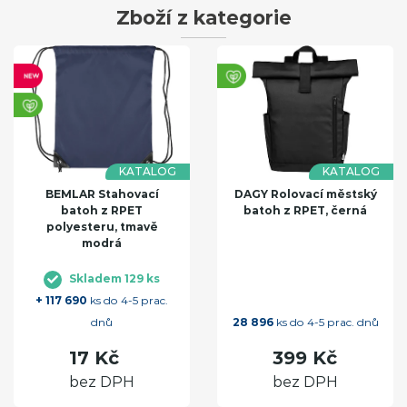
Zboží z kategorie
KATALOG
KATALOG
BEMLAR Stahovací
DAGY Rolovací městský
batoh z RPET
batoh z RPET, černá
polyesteru, tmavě
modrá
Skladem 129 ks
+ 117 690
ks do 4-5 prac.
dnů
28 896
ks do 4-5 prac. dnů
17 Kč
399 Kč
bez DPH
bez DPH