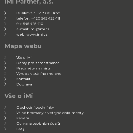
iMi Partner, a.s.
Dusíkova 3, 638 00 Brno
telefon: +420 545 425 411
fax: 545 425 410
e-mail: imi@imi.cz
web: www.imi.cz
Mapa webu
Vše o iMi
Dárky pro zaměstnance
Předměty na míru
Výroba vlastního merche
Kontakt
Doprava
Vše o iMi
Obchodní podmínky
Valné hromady a veřejné dokumenty
Kariéra
Ochrana osobních údajů
FAQ