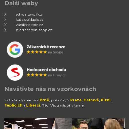
Další weby
schwarzwolf.cz
katalogMagic.cz
vanillaseason.cz
pierrecardin-shop.cz
Navštivte nás na vzorkovnách
Sídlo firmy máme v
Brně
, pobočky v
Praze
,
Ostravě
,
Plzni
,
Teplicích
a
Liberci
. Rádi Vás u nás přivítáme.