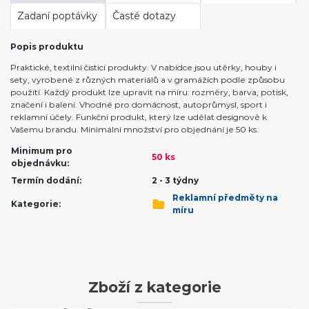
Zadaní poptávky
Časté dotazy
Popis produktu
Praktické, textilní čisticí produkty. V nabídce jsou utěrky, houby i
sety, vyrobené z různých materiálů a v gramážích podle způsobu
použití. Každý produkt lze upravit na míru: rozměry, barva, potisk,
značení i balení. Vhodné pro domácnost, autoprůmysl, sport i
reklamní účely. Funkční produkt, který lze udělat designově k
Vašemu brandu. Minimální množství pro objednání je 50 ks.
Minimum pro
50 ks
objednávku:
Termín dodání:
2 - 3 týdny
Reklamní předměty na
Kategorie:
míru
Zboží z kategorie