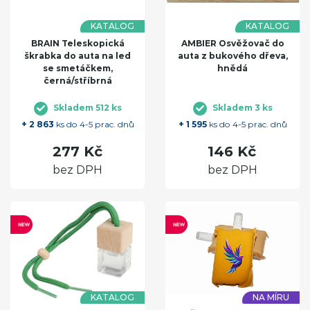
KATALOG
KATALOG
BRAIN Teleskopická
AMBIER Osvěžovač do
škrabka do auta na led
auta z bukového dřeva,
se smetáčkem,
hnědá
černá/stříbrná
Skladem 512 ks
Skladem 3 ks
+ 2 863
ks do 4-5 prac. dnů
+ 1 595
ks do 4-5 prac. dnů
277 Kč
146 Kč
bez DPH
bez DPH
KATALOG
NA MÍRU