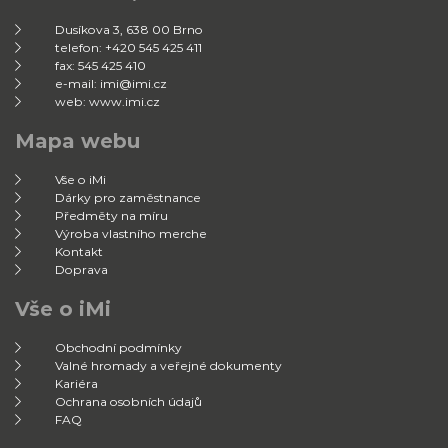
Dusíkova 3, 638 00 Brno
telefon: +420 545 425 411
fax: 545 425 410
e-mail: imi@imi.cz
web: www.imi.cz
Mapa webu
Vše o iMi
Dárky pro zaměstnance
Předměty na míru
Výroba vlastního merche
Kontakt
Doprava
Vše o iMi
Obchodní podmínky
Valné hromady a veřejné dokumenty
Kariéra
Ochrana osobních údajů
FAQ