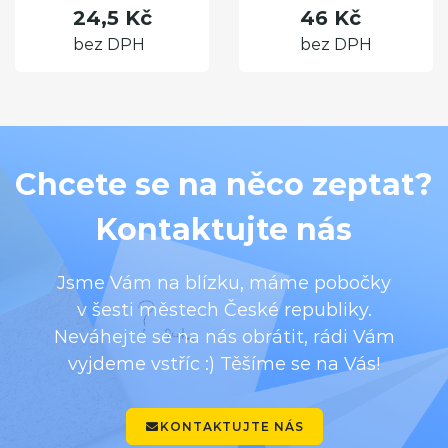
24,5 Kč
46 Kč
bez DPH
bez DPH
Chcete se na něco zeptat?
Kontaktujte nás
Jsme Vám na blízku, máme pobočky
v šesti městech České republiky.
Neváhejte se na nás obrátit, rádi Vám
vyjdeme vstříc :) Těšíme se na Vás!
KONTAKTUJTE NÁS