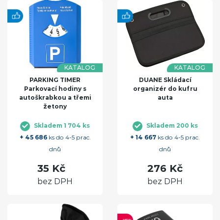
KATALOG
KATALOG
PARKING TIMER
DUANE Skládací
Parkovací hodiny s
organizér do kufru
autoškrabkou a třemi
auta
žetony
Skladem 1 704 ks
Skladem 200 ks
+ 45 686
ks do 4-5 prac.
+ 14 667
ks do 4-5 prac.
dnů
dnů
35 Kč
276 Kč
bez DPH
bez DPH