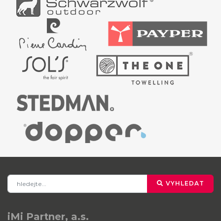
VYHLEDAT
iMi Partner, a.s.