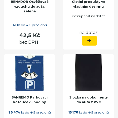
BENADOR Osvěžovač
Čisticí produkty ve
vzduchu do auta,
vlastním designu
zelená
dostupnost na dotaz
41
ks do 4-5 prac. dnů
na dotaz
42,5 Kč
bez DPH
SANREMO Parkovací
Složka na dokumenty
kotouček - hodiny
do auta z PVC
26 474
ks do 4-5 prac. dnů
15 170
ks do 4-5 prac. dnů