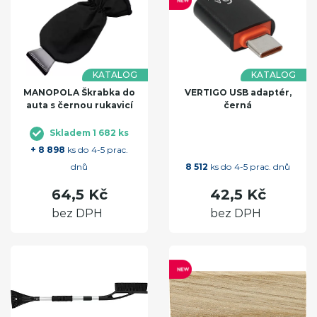
KATALOG
KATALOG
MANOPOLA Škrabka do
VERTIGO USB adaptér,
auta s černou rukavicí
černá
Skladem 1 682 ks
+ 8 898
ks do 4-5 prac.
dnů
8 512
ks do 4-5 prac. dnů
64,5 Kč
42,5 Kč
bez DPH
bez DPH