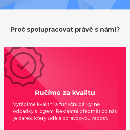
Proč spolupracovat právě s námi?
Ručíme za kvalitu
Vyrábíme kvalitní a funkční dárky, ne
odpadky s logem. Reklamní předmět od nás
je dárek, který udělá opravdovou radost.