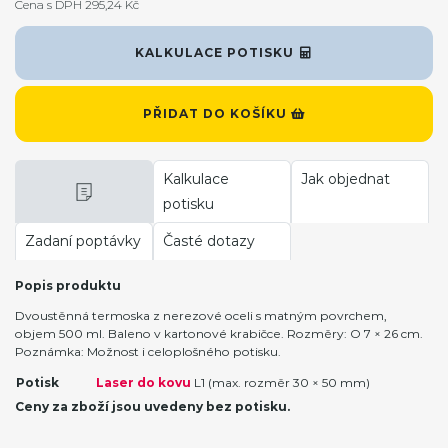
Cena s DPH 295,24 Kč
KALKULACE POTISKU
PŘIDAT DO KOŠÍKU
Kalkulace
Jak objednat
potisku
Zadaní poptávky
Časté dotazy
Popis produktu
Dvoustěnná termoska z nerezové oceli s matným povrchem,
objem 500 ml. Baleno v kartonové krabičce. Rozměry: O 7 × 26 cm.
Poznámka: Možnost i celoplošného potisku.
Potisk
Laser do kovu
L1 (max. rozměr 30 × 50 mm)
Ceny za zboží jsou uvedeny bez potisku.