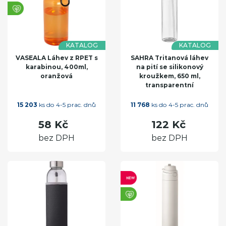
KATALOG
KATALOG
VASEALA Láhev z RPET s
SAHRA Tritanová láhev
karabinou, 400ml,
na pití se silikonový
oranžová
kroužkem, 650 ml,
transparentní
15 203
ks do 4-5 prac. dnů
11 768
ks do 4-5 prac. dnů
58 Kč
122 Kč
bez DPH
bez DPH