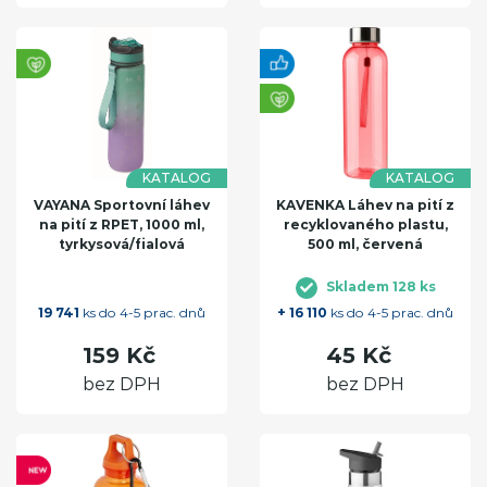
KATALOG
KATALOG
VAYANA Sportovní láhev
KAVENKA Láhev na pití z
na pití z RPET, 1000 ml,
recyklovaného plastu,
tyrkysová/fialová
500 ml, červená
Skladem 128 ks
19 741
ks do 4-5 prac. dnů
+ 16 110
ks do 4-5 prac. dnů
159 Kč
45 Kč
bez DPH
bez DPH