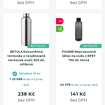
bez DPH
bez DPH
KATALOG
KATALOG
BETULA Dvoustěnná
FIGAME Nepropustná
termoska z recyklované
láhev na vodu z RPET
nerezové oceli, 500 ml,
750 ml, černá
stříbrná
Skladem 51 ks
+ 25 088
ks do 4-5 prac.
dnů
24 578
ks do 4-5 prac. dnů
238 Kč
141 Kč
bez DPH
bez DPH