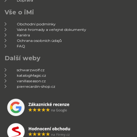
Doprava
Vše o iMi
Obchodní podmínky
Valné hromady a veřejné dokumenty
Kariéra
Ochrana osobních údajů
FAQ
Další weby
schwarzwolf.cz
katalogMagic.cz
vanillaseason.cz
pierrecardin-shop.cz