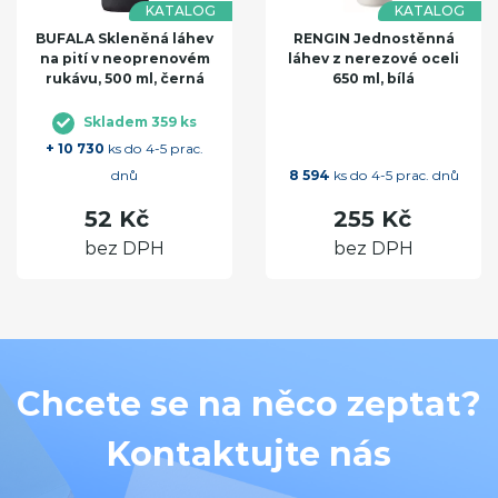
KATALOG
KATALOG
BUFALA Skleněná láhev
RENGIN Jednostěnná
na pití v neoprenovém
láhev z nerezové oceli
rukávu, 500 ml, černá
650 ml, bílá
Skladem 359 ks
+ 10 730
ks do 4-5 prac.
dnů
8 594
ks do 4-5 prac. dnů
52 Kč
255 Kč
bez DPH
bez DPH
Chcete se na něco zeptat?
Kontaktujte nás