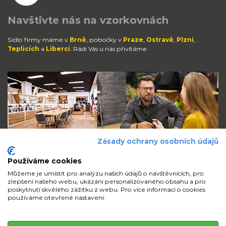
Navštivte nás na vzorkovnách
Sídlo firmy máme v
Brně
, pobočky v
Praze
,
Ostravě
,
Plzni
,
Teplicích
a
Liberci
. Rádi Vás u nás přivítáme.
Zásady ochrany osobních údajů
Používáme cookies
Můžeme je umístit pro analýzu našich údajů o návštěvnících, pro
zlepšení našeho webu, ukázání personalizovaného obsahu a pro
Zůstaňte s námi v kontaktu
poskytnutí skvělého zážitku z webu. Pro více informací o cookies
používáme otevřené nastavení.
volejte
pište
sdílejte