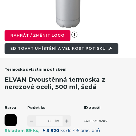
NAHRÁT / ZMĚNIT LOGO
EDITOVAT UMÍSTĚNÍ A VELIKOST POTISKU
Termoska s vlastním potiskem
ELVAN Dvoustěnná termoska z
nerezové oceli, 500 ml, šedá
Barva
Počet ks
ID zboží
ks
F4911300PK2
Skladem 89 ks
+ 3 920
ks do 4-5 prac. dnů