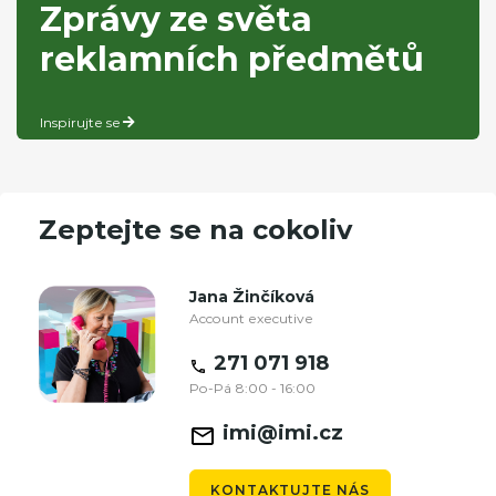
Zprávy ze světa
reklamních předmětů
Inspirujte se
Zeptejte se na cokoliv
Jana Žinčíková
Account executive
271 071 918
Po-Pá 8:00 - 16:00
imi@imi.cz
KONTAKTUJTE NÁS