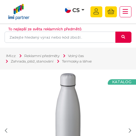
CS
To nejlepší ze světa reklamních předmětů
IMI.cz
Reklamní předměty
Volný čas
Zahrada, pláž, stanování
Termosky a láhve
KATALOG