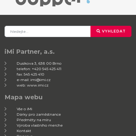
VYHLEDAT
iMi Partner, a.s.
Dusíkova 3, 638 00 Brno
telefon: +420 545 425 411
fax: 545 425 410
e-mail: imi@imi.cz
web: www.imi.cz
Mapa webu
Vše o iMi
Dárky pro zaměstnance
Předměty na míru
Výroba vlastního merche
Kontakt