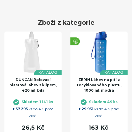
Zboží z kategorie
KATALOG
KATALOG
DUNCAN Rolovací
ZERIN Láhev na pití z
plastová láhev s klipem,
recyklovaného plastu,
420 ml, bílá
1000 ml, modrá
Skladem 1 141 ks
Skladem 49 ks
+ 57 295
ks do 4-5 prac.
+ 29 931
ks do 4-5 prac.
dnů
dnů
26,5 Kč
163 Kč