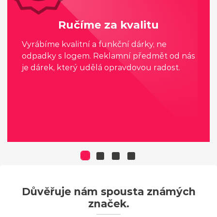
Ručíme za kvalitu
Vyrábíme kvalitní a funkční dárky, ne
odpadky s logem. Reklamní předmět od nás
je dárek, který udělá opravdovou radost.
Důvěřuje nám spousta známých
značek.