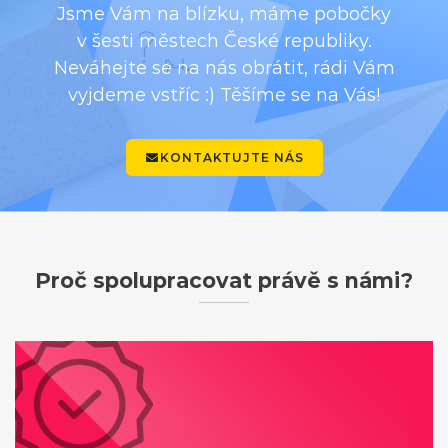
Jsme Vám na blízku, máme pobočky
v šesti městech České republiky.
Neváhejte se na nás obrátit, rádi Vám
vyjdeme vstříc :) Těšíme se na Vás!
KONTAKTUJTE NÁS
Proč spolupracovat právě s námi?