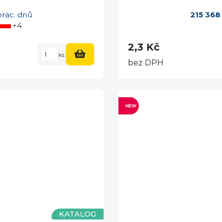
prac. dnů
215 368
+4
2,3 Kč
ks
bez DPH
KATALOG