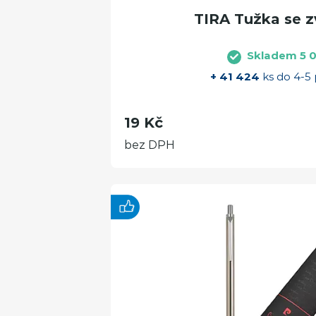
TIRA Tužka se z
Skladem 5 0
+ 41 424
ks do 4-5 
19 Kč
bez DPH