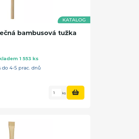
KATALOG
ečná bambusová tužka
kladem 1 553 ks
 do 4-5 prac. dnů
ks