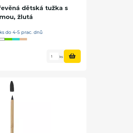
věná dětská tužka s
mou, žlutá
ks do 4-5 prac. dnů
ks