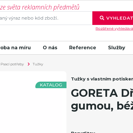
í ze světa reklamních předmětů
VYHLEDA
Rozšířené vyhledává
roba na míru
O nás
Reference
Služby
Psací potřeby
Tužky
Tužky s vlastním potisk
KATALOG
GORETA Dř
gumou, bé