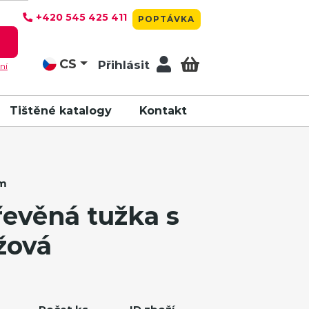
+420 545 425 411
POPTÁVKA
T
CS
Přihlásit
ní
Tištěné katalogy
Kontakt
em
evěná tužka s
žová