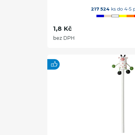
217 524
ks do 4-5 
1,8 Kč
bez DPH