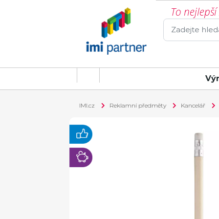
To nejlepš
Vý
IMI.cz
Reklamní předměty
Kancelář