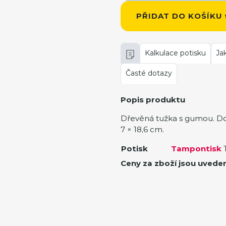
PŘIDAT DO KOŠÍKU
Kalkulace potisku
Ja
Časté dotazy
Popis produktu
Dřevěná tužka s gumou. D
7 × 18,6 cm.
Potisk
Tampontisk
T
Ceny za zboží jsou uvede