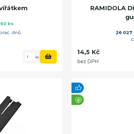
vířátkem
RAMIDOLA Dře
gu
60 ks
prac. dnů
26 027
14,5 Kč
ks
bez DPH