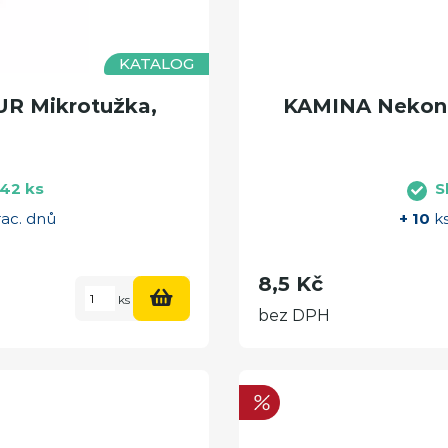
KATALOG
R Mikrotužka,
KAMINA Nekon
42 ks
S
rac. dnů
+ 10
ks
8,5 Kč
ks
bez DPH