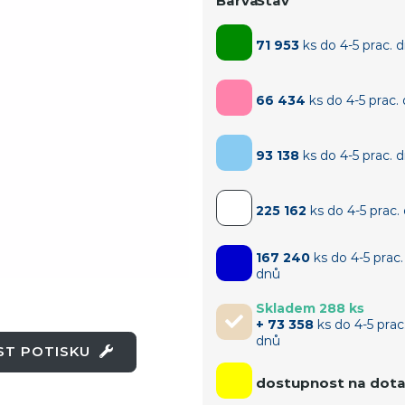
Barva
Stav
71 953
ks do 4-5 prac. 
66 434
ks do 4-5 prac.
93 138
ks do 4-5 prac. 
225 162
ks do 4-5 prac.
167 240
ks do 4-5 prac.
dnů
Skladem 288 ks
+ 73 358
ks do 4-5 prac
dnů
OST POTISKU
dostupnost na dot