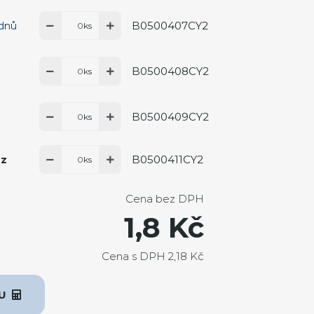
B0500407CY2
 dnů
ks
B0500408CY2
ks
B0500409CY2
ks
B0500411CY2
az
ks
Cena bez DPH
1,8 Kč
Cena s DPH 2,18 Kč
KU