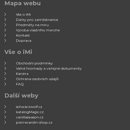
Mapa webu
Vše o iMi
Dárky pro zaměstnance
Předměty na míru
Výroba vlastního merche
Kontakt
Doprava
Vše o iMi
Obchodní podmínky
Valné hromady a veřejné dokumenty
Kariéra
Ochrana osobních údajů
FAQ
Další weby
schwarzwolf.cz
katalogMagic.cz
vanillaseason.cz
pierrecardin-shop.cz