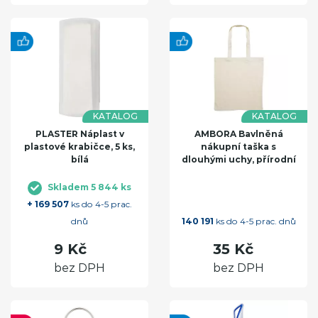
KATALOG
KATALOG
PLASTER Náplast v
AMBORA Bavlněná
plastové krabičce, 5 ks,
nákupní taška s
bílá
dlouhými uchy, přírodní
Skladem 5 844 ks
+ 169 507
ks do 4-5 prac.
dnů
140 191
ks do 4-5 prac. dnů
9 Kč
35 Kč
bez DPH
bez DPH