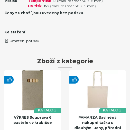
Potisk
Tampontisk
T2 (max. rozměr 30 × 15 mm)
UV tisk
UV2 (max. rozměr 30 × 15 mm)
Ceny za zboží jsou uvedeny bez potisku.
Ke stažení
Umístění potisku
Zboží z kategorie
KATALOG
KATALOG
VÝKRES Souprava 6
PAMANZA Bavlněná
pastelek v krabičce
nákupní taška s
dlouhými uchy, přírodní