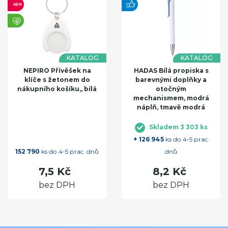
KATALOG
KATALOG
NEPIRO Přívěšek na
HADAS Bílá propiska s
klíče s žetonem do
barevnými doplňky a
nákupního košíku,, bílá
otočným
mechanismem, modrá
náplň, tmavě modrá
Skladem 3 303 ks
+ 126 945
ks do 4-5 prac.
152 790
ks do 4-5 prac. dnů
dnů
7,5 Kč
8,2 Kč
bez DPH
bez DPH