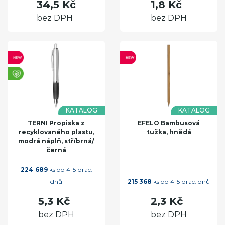
34,5 Kč
1,8 Kč
bez DPH
bez DPH
KATALOG
KATALOG
TERNI Propiska z
EFELO Bambusová
recyklovaného plastu,
tužka, hnědá
modrá náplň, stříbrná/
černá
224 689
ks do 4-5 prac.
dnů
215 368
ks do 4-5 prac. dnů
5,3 Kč
2,3 Kč
bez DPH
bez DPH