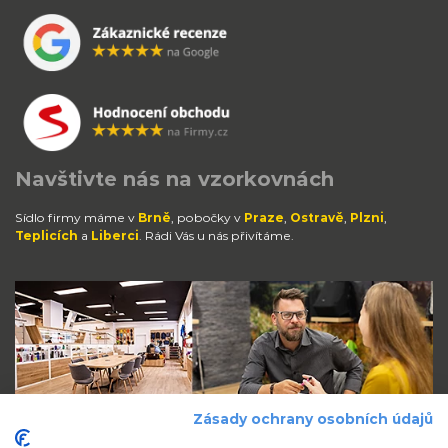
Navštivte nás na vzorkovnách
Sídlo firmy máme v
Brně
, pobočky v
Praze
,
Ostravě
,
Plzni
,
Teplicích
a
Liberci
. Rádi Vás u nás přivítáme.
Zásady ochrany osobních údajů