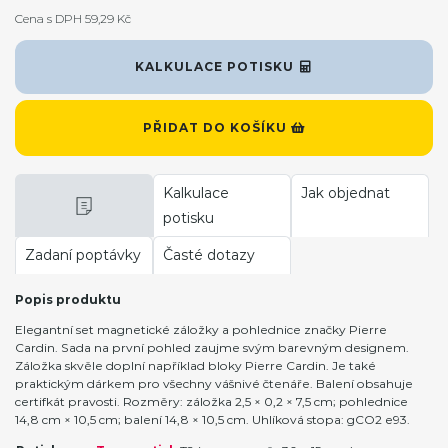
Cena s DPH 59,29 Kč
KALKULACE POTISKU
PŘIDAT DO KOŠÍKU
Kalkulace
Jak objednat
potisku
Zadaní poptávky
Časté dotazy
Popis produktu
Elegantní set magnetické záložky a pohlednice značky Pierre
Cardin. Sada na první pohled zaujme svým barevným designem.
Záložka skvěle doplní například bloky Pierre Cardin. Je také
praktickým dárkem pro všechny vášnivé čtenáře. Balení obsahuje
certifkát pravosti. Rozměry: záložka 2,5 × 0,2 × 7,5 cm; pohlednice
14,8 cm × 10,5 cm; balení 14,8 × 10,5 cm. Uhlíková stopa: gCO2 e93.