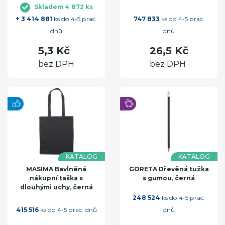
Skladem 4 872 ks
+ 3 414 881
ks do 4-5 prac.
747 833
ks do 4-5 prac.
dnů
dnů
5,3 Kč
26,5 Kč
bez DPH
bez DPH
KATALOG
KATALOG
MASIMA Bavlněná
GORETA Dřevěná tužka
nákupní taška s
s gumou, černá
dlouhými uchy, černá
248 524
ks do 4-5 prac.
415 516
ks do 4-5 prac. dnů
dnů