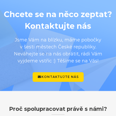
Chcete se na něco zeptat?
Kontaktujte nás
Jsme Vám na blízku, máme pobočky
v šesti městech České republiky.
Neváhejte se na nás obrátit, rádi Vám
vyjdeme vstříc :) Těšíme se na Vás!
KONTAKTUJTE NÁS
Proč spolupracovat právě s námi?