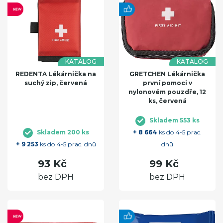
KATALOG
KATALOG
REDENTA Lékárnička na
GRETCHEN Lékárnička
suchý zip, červená
první pomoci v
nylonovém pouzdře, 12
ks, červená
Skladem 553 ks
Skladem 200 ks
+ 8 664
ks do 4-5 prac.
+ 9 253
ks do 4-5 prac. dnů
dnů
93 Kč
99 Kč
bez DPH
bez DPH