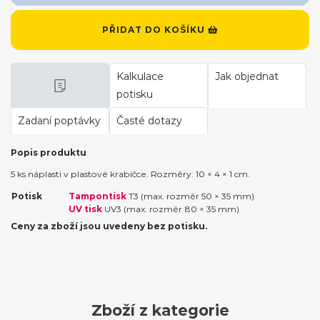
PŘIDAT DO KOŠÍKU
Kalkulace
Jak objednat
potisku
Zadaní poptávky
Časté dotazy
Popis produktu
5 ks náplasti v plastové krabičce. Rozměry: 10 × 4 × 1 cm.
Potisk
Tampontisk
T3 (max. rozměr 50 × 35 mm)
UV tisk
UV3 (max. rozměr 80 × 35 mm)
Ceny za zboží jsou uvedeny bez potisku.
Zboží z kategorie