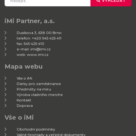
VYHLEDAT
iMi Partner, a.s.
Dusíkova 3, 638 00 Brno
telefon: +420 545 425 411
fax: 545 425 410
e-mail: imi@imi.cz
web: www.imi.cz
Mapa webu
Vše o iMi
Dárky pro zaměstnance
Předměty na míru
Výroba vlastního merche
Kontakt
Doprava
Vše o iMi
Obchodní podmínky
Valné hromady a veřejné dokumenty