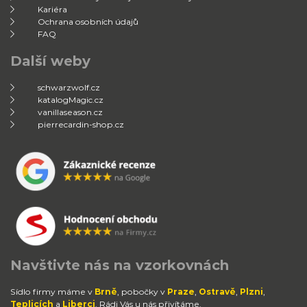
Kariéra
Ochrana osobních údajů
FAQ
Další weby
schwarzwolf.cz
katalogMagic.cz
vanillaseason.cz
pierrecardin-shop.cz
Navštivte nás na vzorkovnách
Sídlo firmy máme v
Brně
, pobočky v
Praze
,
Ostravě
,
Plzni
,
Teplicích
a
Liberci
. Rádi Vás u nás přivítáme.