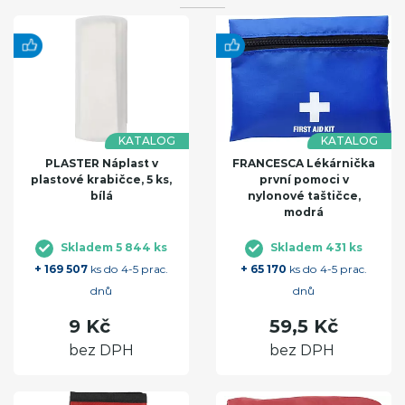
KATALOG
KATALOG
PLASTER Náplast v
FRANCESCA Lékárnička
plastové krabičce, 5 ks,
první pomoci v
bílá
nylonové taštičce,
modrá
Skladem 5 844 ks
Skladem 431 ks
+ 169 507
ks do 4-5 prac.
+ 65 170
ks do 4-5 prac.
dnů
dnů
9 Kč
59,5 Kč
bez DPH
bez DPH