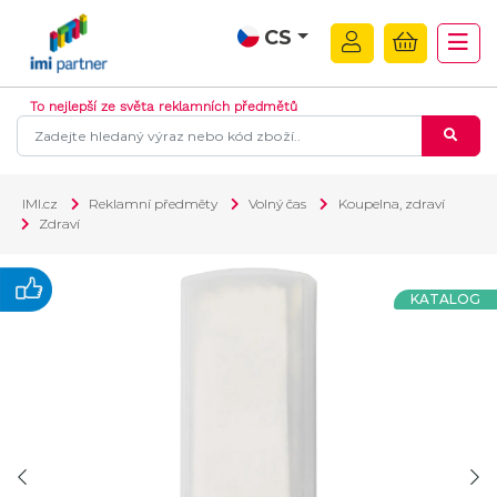
CS
To nejlepší ze světa reklamních předmětů
IMI.cz
Reklamní předměty
Volný čas
Koupelna, zdraví
Zdraví
KATALOG