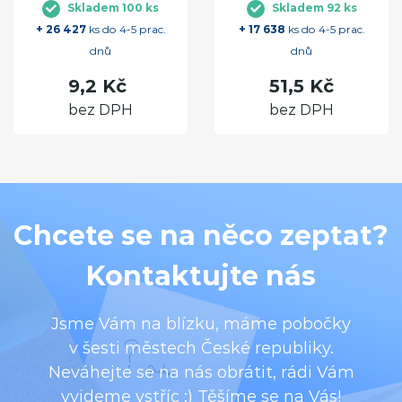
Skladem 100 ks
Skladem 92 ks
+ 26 427
ks do 4-5 prac.
+ 17 638
ks do 4-5 prac.
dnů
dnů
9,2 Kč
51,5 Kč
bez DPH
bez DPH
Chcete se na něco zeptat?
Kontaktujte nás
Jsme Vám na blízku, máme pobočky
v šesti městech České republiky.
Neváhejte se na nás obrátit, rádi Vám
vyjdeme vstříc :) Těšíme se na Vás!