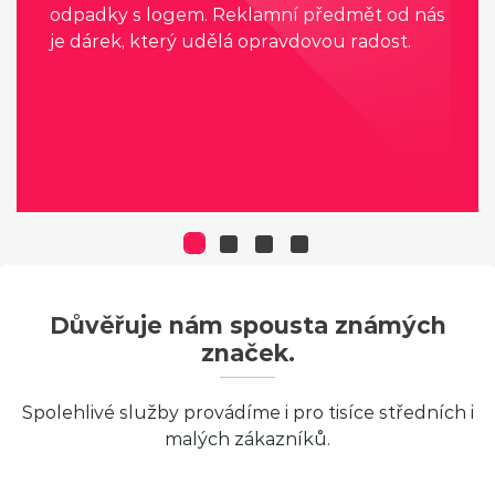
odpadky s logem. Reklamní předmět od nás
je dárek, který udělá opravdovou radost.
Důvěřuje nám spousta známých
značek.
Spolehlivé služby provádíme i pro tisíce středních i
malých zákazníků.