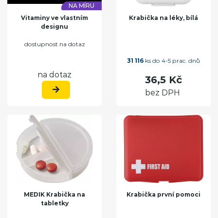
NA MÍRU
Vitaminy ve vlastním
Krabička na léky, bílá
designu
dostupnost na dotaz
31 116
ks do 4-5 prac. dnů
na dotaz
36,5 Kč
bez DPH
MEDIK Krabička na
Krabička první pomoci
tabletky