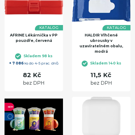
KATALOG
KATALOG
AFRINE Lékárnička v PP
HALDIR Vlhčené
pouzdře, červená
ubrousky v
uzavíratelném obalu,
modrá
Skladem 98 ks
+ 7 086
ks do 4-5 prac. dnů
Skladem 140 ks
82 Kč
11,5 Kč
bez DPH
bez DPH