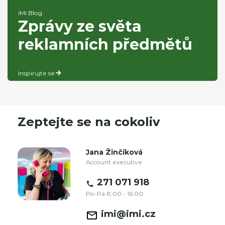
iMi Blog
Zprávy ze světa
reklamních předmětů
Inspirujte se
Zeptejte se na cokoliv
Jana Žinčíková
Account executive
271 071 918
Po-Pá 8:00 - 16:00
imi@imi.cz