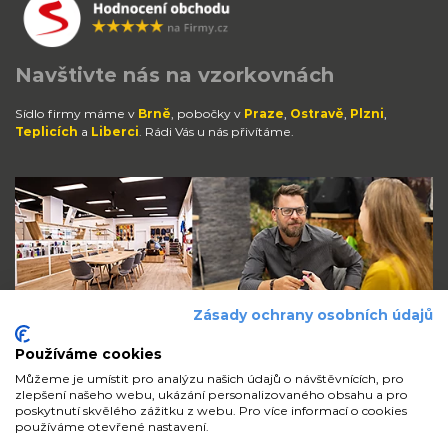
Navštivte nás na vzorkovnách
Sídlo firmy máme v
Brně
, pobočky v
Praze
,
Ostravě
,
Plzni
,
Teplicích
a
Liberci
. Rádi Vás u nás přivítáme.
Zásady ochrany osobních údajů
Používáme cookies
Můžeme je umístit pro analýzu našich údajů o návštěvnících, pro
zlepšení našeho webu, ukázání personalizovaného obsahu a pro
Zůstaňte s námi v kontaktu
poskytnutí skvělého zážitku z webu. Pro více informací o cookies
používáme otevřené nastavení.
volejte
pište
sdílejte