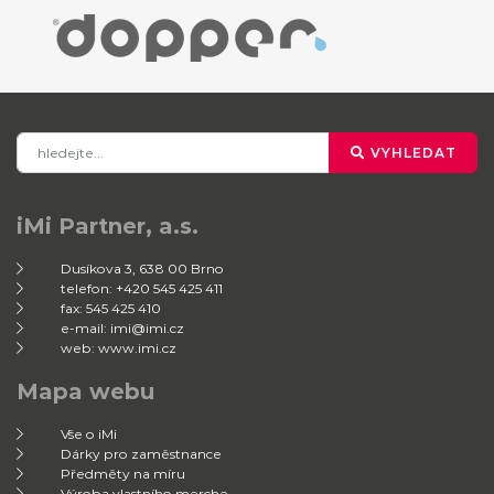
VYHLEDAT
iMi Partner, a.s.
Dusíkova 3, 638 00 Brno
telefon: +420 545 425 411
fax: 545 425 410
e-mail: imi@imi.cz
web: www.imi.cz
Mapa webu
Vše o iMi
Dárky pro zaměstnance
Předměty na míru
Výroba vlastního merche