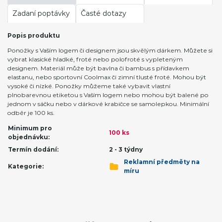
Zadaní poptávky
Časté dotazy
Popis produktu
Ponožky s Vaším logem či designem jsou skvělým dárkem. Můžete si
vybrat klasické hladké, froté nebo polofroté s vypleteným
designem. Materiál může být bavlna či bambus s přídavkem
elastanu, nebo sportovní Coolmax či zimní tlusté froté. Mohou být
vysoké či nízké. Ponožky můžeme také vybavit vlastní
plnobarevnou etiketou s Vaším logem nebo mohou být balené po
jednom v sáčku nebo v dárkové krabičce se samolepkou. Minimální
odběr je 100 ks.
Minimum pro
100 ks
objednávku:
Termín dodání:
2 - 3 týdny
Reklamní předměty na
Kategorie:
míru