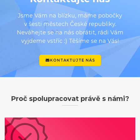
Jsme Vám na blízku, máme pobočky
v šesti městech České republiky.
Neváhejte se na nás obrátit, rádi Vám
vyjdeme vstříc :) Těšíme se na Vás!
KONTAKTUJTE NÁS
Proč spolupracovat právě s námi?