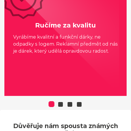
Ručíme za kvalitu
Vyrábíme kvalitní a funkční dárky, ne
odpadky s logem. Reklamní předmět od nás
je dárek, který udělá opravdovou radost.
Důvěřuje nám spousta známých