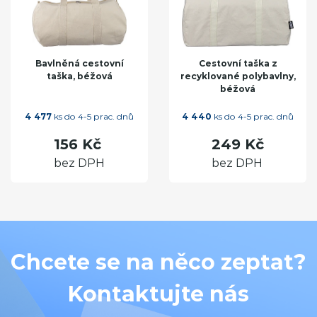
Bavlněná cestovní
Cestovní taška z
taška, béžová
recyklované polybavlny,
béžová
4 477
ks do 4-5 prac. dnů
4 440
ks do 4-5 prac. dnů
156 Kč
249 Kč
bez DPH
bez DPH
Chcete se na něco zeptat?
Kontaktujte nás