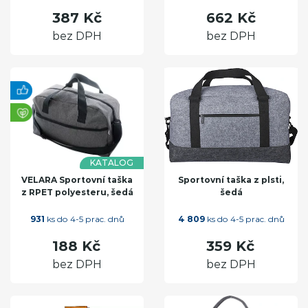
387 Kč
662 Kč
bez DPH
bez DPH
KATALOG
VELARA Sportovní taška
Sportovní taška z plsti,
z RPET polyesteru, šedá
šedá
931
ks do 4-5 prac. dnů
4 809
ks do 4-5 prac. dnů
188 Kč
359 Kč
bez DPH
bez DPH