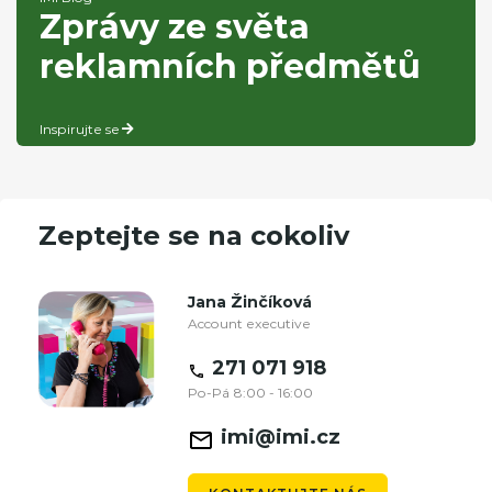
Zprávy ze světa
reklamních předmětů
Inspirujte se
Zeptejte se na cokoliv
Jana Žinčíková
Account executive
271 071 918
Po-Pá 8:00 - 16:00
imi@imi.cz