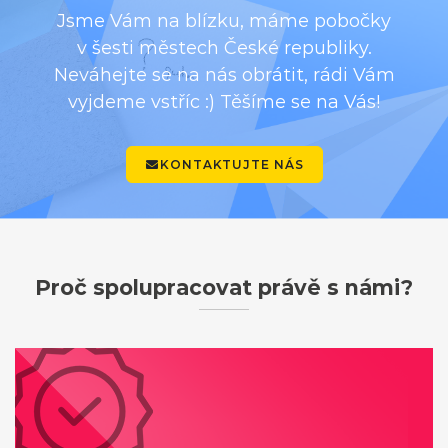
Jsme Vám na blízku, máme pobočky
v šesti městech České republiky.
Neváhejte se na nás obrátit, rádi Vám
vyjdeme vstříc :) Těšíme se na Vás!
KONTAKTUJTE NÁS
Proč spolupracovat právě s námi?