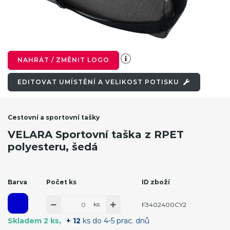
NAHRÁT / ZMĚNIT LOGO
EDITOVAT UMÍSTĚNÍ A VELIKOST POTISKU
Cestovní a sportovní tašky
VELARA Sportovní taška z RPET
polyesteru, šedá
Barva
Počet ks
ID zboží
ks
F3402400CY2
Skladem 2 ks
+ 12
ks do 4-5 prac. dnů