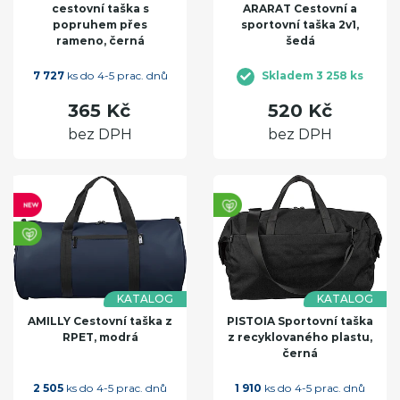
cestovní taška s
ARARAT Cestovní a
popruhem přes
sportovní taška 2v1,
rameno, černá
šedá
7 727
ks do 4-5 prac. dnů
Skladem 3 258 ks
365 Kč
520 Kč
bez DPH
bez DPH
KATALOG
KATALOG
AMILLY Cestovní taška z
PISTOIA Sportovní taška
RPET, modrá
z recyklovaného plastu,
černá
2 505
ks do 4-5 prac. dnů
1 910
ks do 4-5 prac. dnů