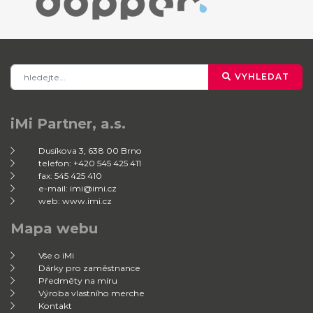
VYHLEDAT
iMi Partner, a.s.
Dusíkova 3, 638 00 Brno
telefon: +420 545 425 411
fax: 545 425 410
e-mail: imi@imi.cz
web: www.imi.cz
Mapa webu
Vše o iMi
Dárky pro zaměstnance
Předměty na míru
Výroba vlastního merche
Kontakt