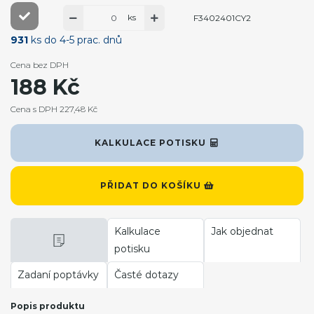
ks
F3402401CY2
931
ks do 4-5 prac. dnů
Cena bez DPH
188 Kč
Cena s DPH 227,48 Kč
KALKULACE POTISKU
PŘIDAT DO KOŠÍKU
Kalkulace
Jak objednat
potisku
Zadaní poptávky
Časté dotazy
Popis produktu