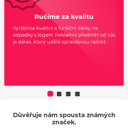
Ručíme za kvalitu
Vyrábíme kvalitní a funkční dárky, ne
odpadky s logem. Reklamní předmět od nás
je dárek, který udělá opravdovou radost.
Důvěřuje nám spousta známých
značek.