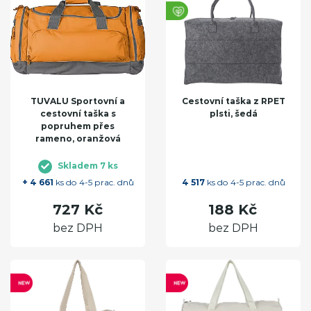
TUVALU Sportovní a
Cestovní taška z RPET
cestovní taška s
plsti, šedá
popruhem přes
rameno, oranžová
Skladem 7 ks
+ 4 661
ks do 4-5 prac. dnů
4 517
ks do 4-5 prac. dnů
727 Kč
188 Kč
bez DPH
bez DPH