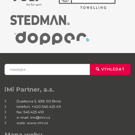
VYHLEDAT
iMi Partner, a.s.
Dusíkova 3, 638 00 Brno
telefon: +420 545 425 411
fax: 545 425 410
e-mail: imi@imi.cz
web: www.imi.cz
Mapa webu