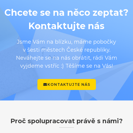
Chcete se na něco zeptat?
Kontaktujte nás
Jsme Vám na blízku, máme pobočky
v šesti městech České republiky.
Neváhejte se na nás obrátit, rádi Vám
vyjdeme vstříc :) Těšíme se na Vás!
KONTAKTUJTE NÁS
Proč spolupracovat právě s námi?