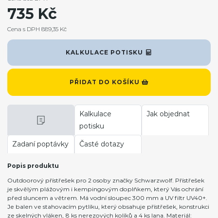
735 Kč
Cena s DPH 889,35 Kč
KALKULACE POTISKU
PŘIDAT DO KOŠÍKU
Kalkulace
Jak objednat
potisku
Zadaní poptávky
Časté dotazy
Popis produktu
Outdoorový přístřešek pro 2 osoby značky Schwarzwolf. Přístřešek
je skvělým plážovým i kempingovým doplňkem, který Vás ochrání
před sluncem a větrem. Má vodní sloupec 300 mm a UV filtr UV40+.
Je balen ve stahovacím pytlíku, který obsahuje přístřešek, konstrukci
ze skelných vláken, 8 ks nerezových kolíků a 4 ks lana. Materiál: