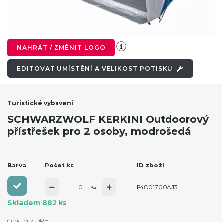
NAHRÁT / ZMĚNIT LOGO
EDITOVAT UMÍSTĚNÍ A VELIKOST POTISKU
Turistické vybavení
SCHWARZWOLF KERKINI Outdoorový
přístřešek pro 2 osoby, modrošedá
Barva
Počet ks
ID zboží
ks
F4801700AJ3
Skladem 882 ks
Cena bez DPH