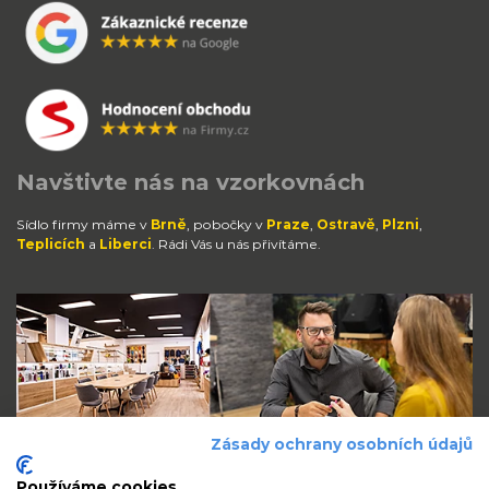
Navštivte nás na vzorkovnách
Sídlo firmy máme v
Brně
, pobočky v
Praze
,
Ostravě
,
Plzni
,
Teplicích
a
Liberci
. Rádi Vás u nás přivítáme.
Zásady ochrany osobních údajů
Používáme cookies