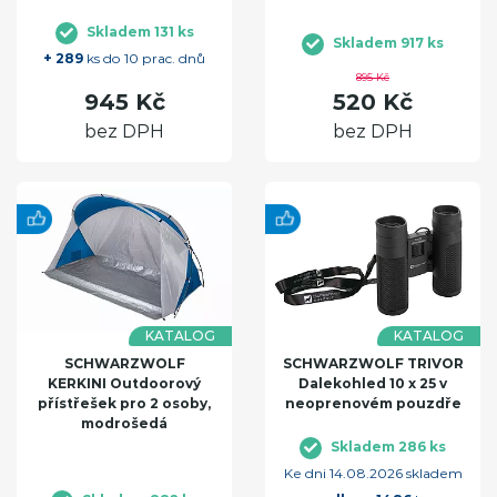
Skladem 131 ks
Skladem 917 ks
+ 289
ks do 10 prac. dnů
895 Kč
945 Kč
520 Kč
bez DPH
bez DPH
KATALOG
KATALOG
SCHWARZWOLF
SCHWARZWOLF TRIVOR
KERKINI Outdoorový
Dalekohled 10 x 25 v
přístřešek pro 2 osoby,
neoprenovém pouzdře
modrošedá
Skladem 286 ks
Ke dni 14.08.2026 skladem