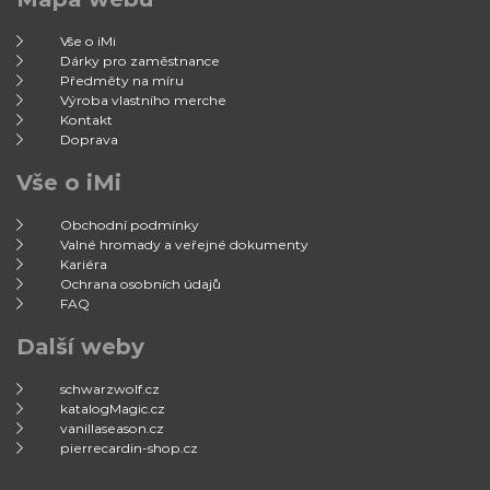
Vše o iMi
Dárky pro zaměstnance
Předměty na míru
Výroba vlastního merche
Kontakt
Doprava
Vše o iMi
Obchodní podmínky
Valné hromady a veřejné dokumenty
Kariéra
Ochrana osobních údajů
FAQ
Další weby
schwarzwolf.cz
katalogMagic.cz
vanillaseason.cz
pierrecardin-shop.cz