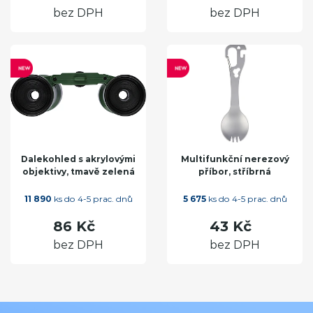
bez DPH
bez DPH
Dalekohled s akrylovými
Multifunkční nerezový
objektivy, tmavě zelená
příbor, stříbrná
11 890
ks do 4-5 prac. dnů
5 675
ks do 4-5 prac. dnů
86 Kč
43 Kč
bez DPH
bez DPH