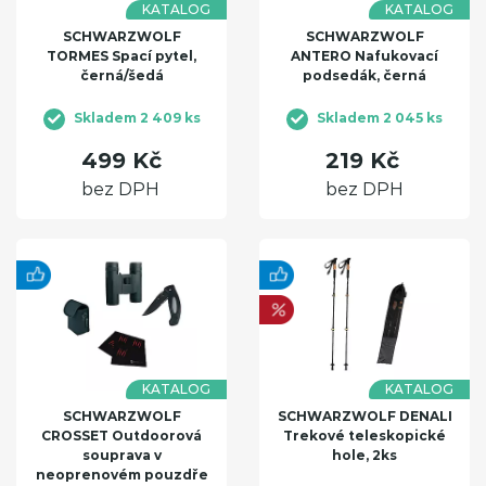
KATALOG
KATALOG
SCHWARZWOLF
SCHWARZWOLF
TORMES Spací pytel,
ANTERO Nafukovací
černá/šedá
podsedák, černá
Skladem 2 409 ks
Skladem 2 045 ks
499 Kč
219 Kč
bez DPH
bez DPH
KATALOG
KATALOG
SCHWARZWOLF
SCHWARZWOLF DENALI
CROSSET Outdoorová
Trekové teleskopické
souprava v
hole, 2ks
neoprenovém pouzdře