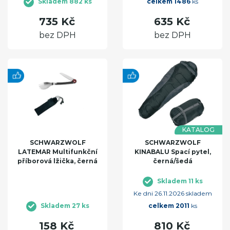
Skladem 882 ks
celkem 1486
ks
735 Kč
635 Kč
bez DPH
bez DPH
KATALOG
SCHWARZWOLF
SCHWARZWOLF
LATEMAR Multifunkční
KINABALU Spací pytel,
příborová lžička, černá
černá/šedá
Skladem 11 ks
Ke dni 26.11.2026 skladem
Skladem 27 ks
celkem 2011
ks
158 Kč
810 Kč