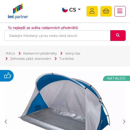
CS
To nejlepší ze světa reklamních předmětů
IMI.cz
Reklamní předměty
Volný čas
Zahrada, pláž, stanování
Turistika
KATALOG