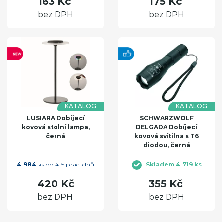
163 Kč
175 Kč
bez DPH
bez DPH
KATALOG
KATALOG
LUSIARA Dobíjecí
SCHWARZWOLF
kovová stolní lampa,
DELGADA Dobíjecí
černá
kovová svítilna s T6
diodou, černá
4 984
ks do 4-5 prac. dnů
Skladem 4 719 ks
420 Kč
355 Kč
bez DPH
bez DPH