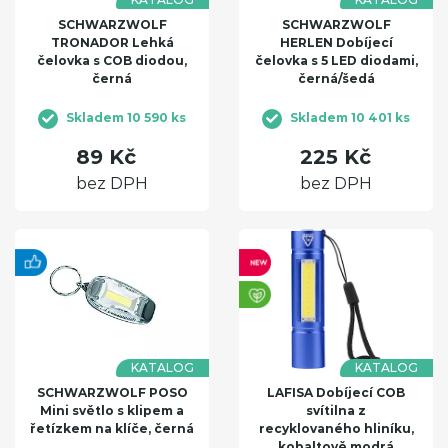
SCHWARZWOLF
SCHWARZWOLF
TRONADOR Lehká
HERLEN Dobíjecí
čelovka s COB diodou,
čelovka s 5 LED diodami,
černá
černá/šedá
Skladem 10 590 ks
Skladem 10 401 ks
89 Kč
225 Kč
bez DPH
bez DPH
KATALOG
KATALOG
SCHWARZWOLF POSO
LAFISA Dobíjecí COB
Mini světlo s klipem a
svítilna z
řetízkem na klíče, černá
recyklovaného hliníku,
kobaltově modrá