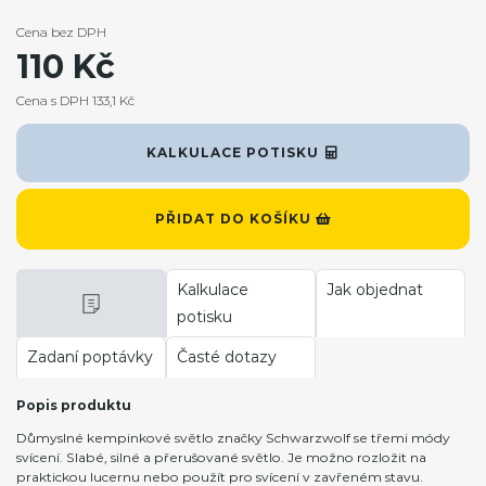
Cena bez DPH
110 Kč
Cena s DPH 133,1 Kč
KALKULACE POTISKU
PŘIDAT DO KOŠÍKU
Kalkulace
Jak objednat
potisku
Zadaní poptávky
Časté dotazy
Popis produktu
Důmyslné kempinkové světlo značky Schwarzwolf se třemi módy
svícení. Slabé, silné a přerušované světlo. Je možno rozložit na
praktickou lucernu nebo použít pro svícení v zavřeném stavu.