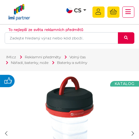
CS
To nejlepší ze světa reklamních předmětů
IMI.cz
Reklamní předměty
Volný čas
Nářadí, baterky, nože
Baterky a svítilny
KATALOG