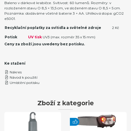
Baleno v dárkové krabičce. Svítivost: 60 lumenů. Rozměry: v
rozloženém stavu O 8,5 × 13,5 cm, ve složeném stavu O 8,5 × 5 cm.
Poznámka: dodáváme včetně baterie 3 × AA. Uhlíková stopa: gCO2
e5001.
Recyklační poplatky za svítidla a světelné zdroje
2 Kč
Potisk
UV tisk
UV3 (max. rozměr 35 x 15 mm)
Ceny za zboží jsou uvedeny bez potisku.
Ke stažení
Nákres
Návod k použití
Umístění potisku
Zboží z kategorie