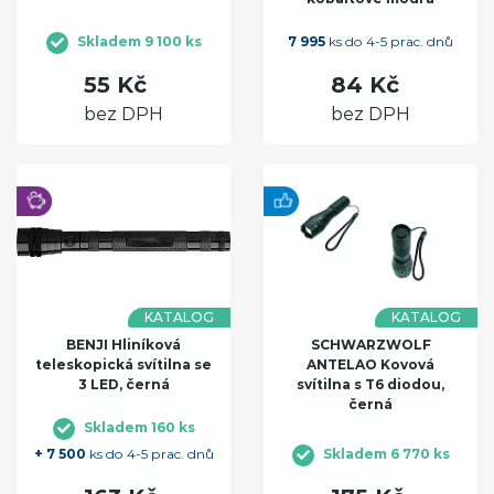
Skladem 9 100 ks
7 995
ks do 4-5 prac. dnů
55 Kč
84 Kč
bez DPH
bez DPH
KATALOG
KATALOG
BENJI Hliníková
SCHWARZWOLF
teleskopická svítilna se
ANTELAO Kovová
3 LED, černá
svítilna s T6 diodou,
černá
Skladem 160 ks
+ 7 500
ks do 4-5 prac. dnů
Skladem 6 770 ks