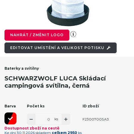
NAHRÁT / ZMĚNIT LOGO
EDITOVAT UMÍSTĚNÍ A VELIKOST POTISKU
Baterky a svítilny
SCHWARZWOLF LUCA Skládací
campingová svítilna, černá
Barva
Počet ks
ID zboží
ks
F2300700SA3
Dostupnost zboží na cestě
Ke dni 30.11.2026 skladem
celkem 2950
ks