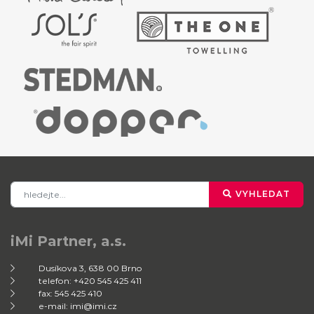
VYHLEDAT
iMi Partner, a.s.
Dusíkova 3, 638 00 Brno
telefon: +420 545 425 411
fax: 545 425 410
e-mail: imi@imi.cz