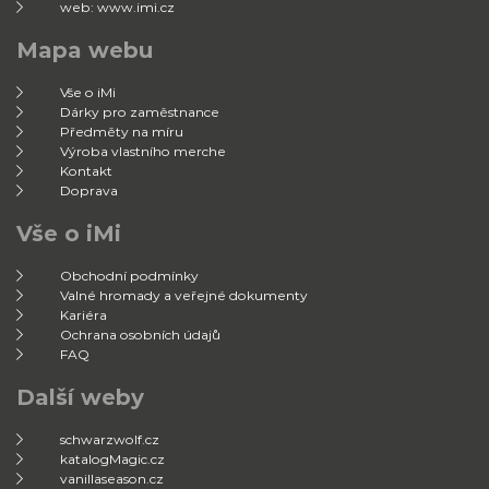
web: www.imi.cz
Mapa webu
Vše o iMi
Dárky pro zaměstnance
Předměty na míru
Výroba vlastního merche
Kontakt
Doprava
Vše o iMi
Obchodní podmínky
Valné hromady a veřejné dokumenty
Kariéra
Ochrana osobních údajů
FAQ
Další weby
schwarzwolf.cz
katalogMagic.cz
vanillaseason.cz