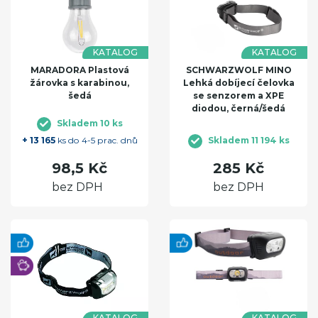
KATALOG
KATALOG
MARADORA Plastová
SCHWARZWOLF MINO
žárovka s karabinou,
Lehká dobíjecí čelovka
šedá
se senzorem a XPE
diodou, černá/šedá
Skladem 10 ks
+ 13 165
ks do 4-5 prac. dnů
Skladem 11 194 ks
98,5 Kč
285 Kč
bez DPH
bez DPH
KATALOG
KATALOG