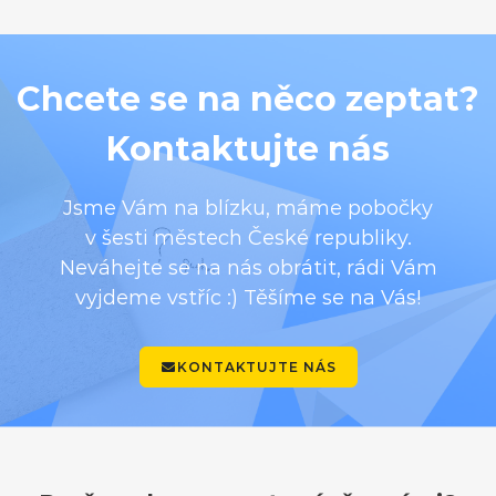
Chcete se na něco zeptat?
Kontaktujte nás
Jsme Vám na blízku, máme pobočky
v šesti městech České republiky.
Neváhejte se na nás obrátit, rádi Vám
vyjdeme vstříc :) Těšíme se na Vás!
KONTAKTUJTE NÁS