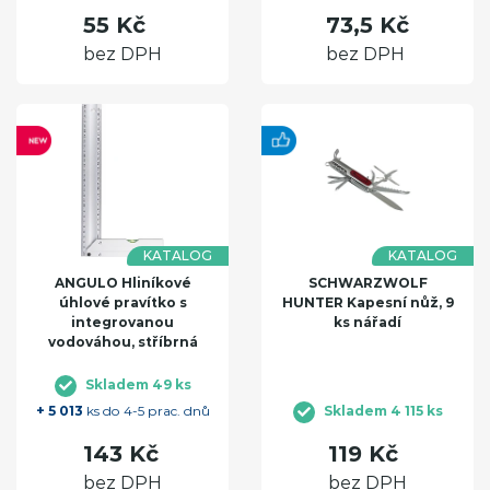
55 Kč
73,5 Kč
bez DPH
bez DPH
KATALOG
KATALOG
ANGULO Hliníkové
SCHWARZWOLF
úhlové pravítko s
HUNTER Kapesní nůž, 9
integrovanou
ks nářadí
vodováhou, stříbrná
Skladem 49 ks
+ 5 013
ks do 4-5 prac. dnů
Skladem 4 115 ks
143 Kč
119 Kč
bez DPH
bez DPH