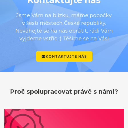
Kontaktujte nás
Jsme Vám na blízku, máme pobočky
v šesti městech České republiky.
Neváhejte se na nás obrátit, rádi Vám
vyjdeme vstříc :) Těšíme se na Vás!
KONTAKTUJTE NÁS
Proč spolupracovat právě s námi?