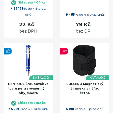
Skladem 404 ks
+ 27 179
ks do 4-5 prac.
dnů
9 455
ks do 4-5 prac. dnů
22 Kč
79 Kč
bez DPH
bez DPH
KATALOG
KATALOG
PENTOOL Šroubovák ve
PULSERO Magnetický
tvaru pera s výměnnými
náramek na nářadí,
bity, modrá
černá
Skladem 1 182 ks
+ 5 791
ks do 4-5 prac. dnů
5 190
ks do 4-5 prac. dnů