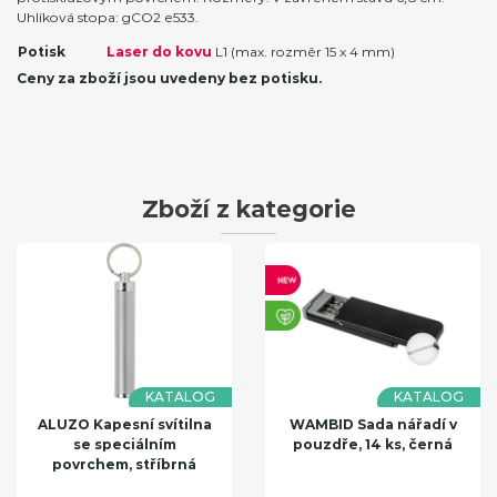
Uhlíková stopa: gCO2 e533.
Potisk
Laser do kovu
L1 (max. rozměr 15 x 4 mm)
Ceny za zboží jsou uvedeny bez potisku.
Zboží z kategorie
KATALOG
KATALOG
ALUZO Kapesní svítilna
WAMBID Sada nářadí v
se speciálním
pouzdře, 14 ks, černá
povrchem, stříbrná