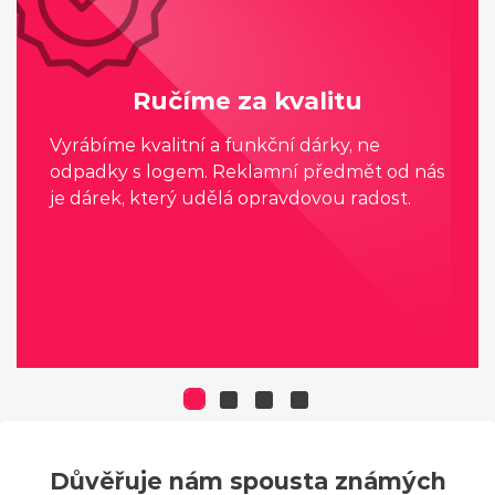
Ručíme za kvalitu
Vyrábíme kvalitní a funkční dárky, ne
odpadky s logem. Reklamní předmět od nás
je dárek, který udělá opravdovou radost.
Důvěřuje nám spousta známých