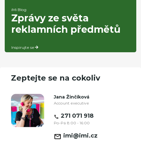
iMi Blog
Zprávy ze světa
reklamních předmětů
Inspirujte se
Zeptejte se na cokoliv
Jana Žinčíková
Account executive
271 071 918
Po-Pá 8:00 - 16:00
imi@imi.cz