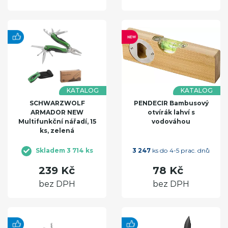
KATALOG
KATALOG
SCHWARZWOLF
PENDECIR Bambusový
ARMADOR NEW
otvírák lahví s
Multifunkční nářadí, 15
vodováhou
ks, zelená
Skladem 3 714 ks
3 247
ks do 4-5 prac. dnů
239 Kč
78 Kč
bez DPH
bez DPH