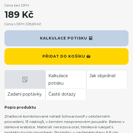
Cena bez DPH
189 Kč
Cena s DPH 228,69 Kč
KALKULACE POTISKU
PŘIDAT DO KOŠÍKU
Kalkulace
Jak objednat
potisku
Zadaní poptávky
Časté dotazy
Popis produktu
Značkové kombinované nářadí Schwarzwolf v celočerném
provedení, 13 nástrojů, v černém neoprenovém pouzdře. Baleno v
dárkové krabičce. Materiál: nerezová ocel, hliníková rukojeť s
protiskluzovým povrchem. Rozměry: v zavřeném stavu 6,8 cm.