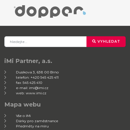
VYHLEDAT
iMi Partner, a.s.
Dusíkova 3, 638 00 Brno
telefon: +420 545 425 411
fax: 545 425 410
e-mail: imi@imi.cz
web: www.imi.cz
Mapa webu
Vše o iMi
Dárky pro zaměstnance
Předměty na míru