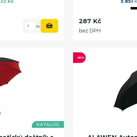
32 ks
5 851
k
287 Kč
ks
bez DPH
KATALOG