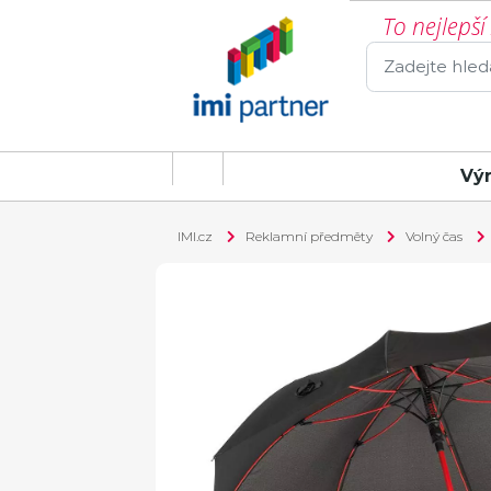
To nejlepš
Vý
IMI.cz
Reklamní předměty
Volný čas