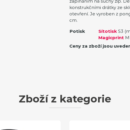
zapínáním na suchý zip. Deš
konstrukčními drátky ze sk
otevření. Je vyroben z pon
cm.
Potisk
Sítotisk
S3 (m
Magicprint
MP
Ceny za zboží jsou uvede
Zboží z kategorie