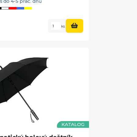
s do 4-5 prac. dnů
ks
KATALOG