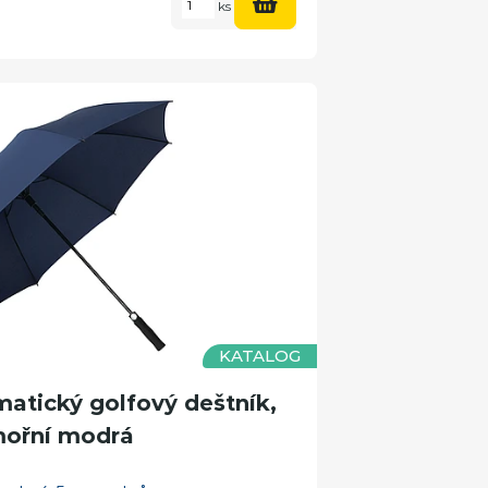
ks
KATALOG
tický golfový deštník,
ořní modrá