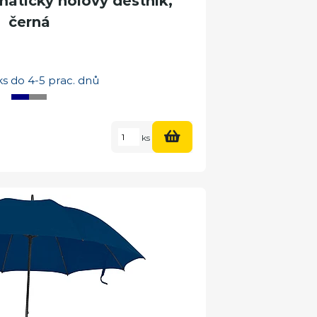
tický holový deštník,
černá
s do 4-5 prac. dnů
ks