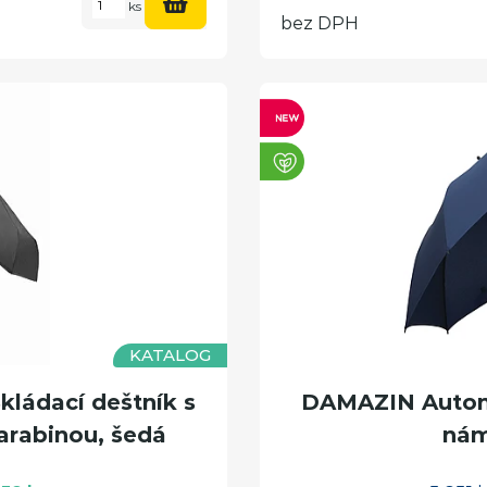
ks
bez DPH
KATALOG
ádací deštník s
DAMAZIN Automa
arabinou, šedá
nám