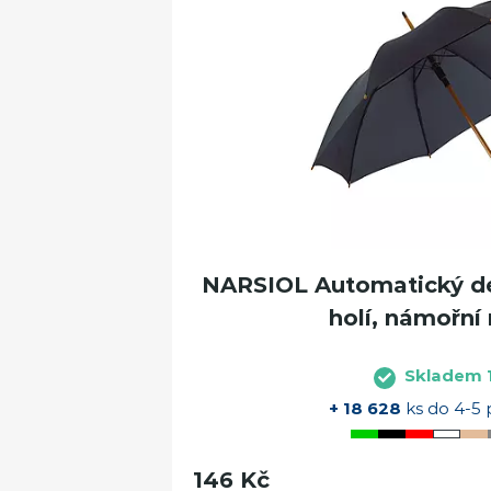
NARSIOL Automatický de
holí, námořní
Skladem 1
+ 18 628
ks do 4-5 
146 Kč