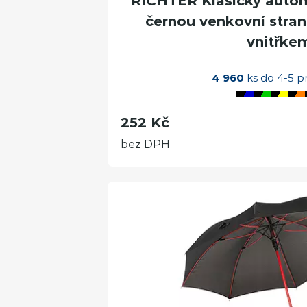
RICHTER Klasický autom
černou venkovní stra
vnitřke
4 960
ks do 4-5 p
252 Kč
bez DPH