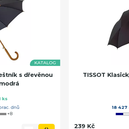
KATALOG
štník s dřevěnou
TISSOT Klasick
 modrá
 ks
prac. dnů
18 427
+8
239 Kč