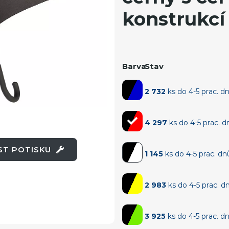
konstrukcí
Barva
Stav
2 732
ks do 4-5 prac. d
4 297
ks do 4-5 prac. d
OST POTISKU
1 145
ks do 4-5 prac. dn
2 983
ks do 4-5 prac. d
3 925
ks do 4-5 prac. d