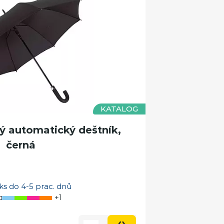
KATALOG
ý automatický deštník,
černá
ks do 4-5 prac. dnů
+1