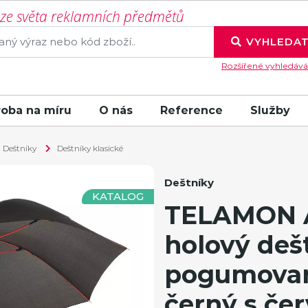
í ze světa reklamních předmětů
VYHLEDA
Rozšířené vyhledává
roba na míru
O nás
Reference
Služby
Deštníky
Deštníky klasické
Deštníky
KATALOG
TELAMON 
holový deš
pogumovano
černý s če