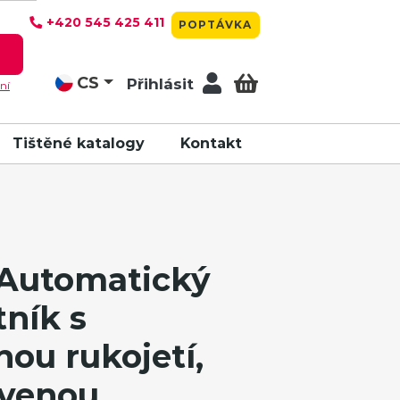
+420 545 425 411
POPTÁVKA
T
CS
Přihlásit
ní
Tištěné katalogy
Kontakt
Automatický
tník s
u rukojetí,
rvenou