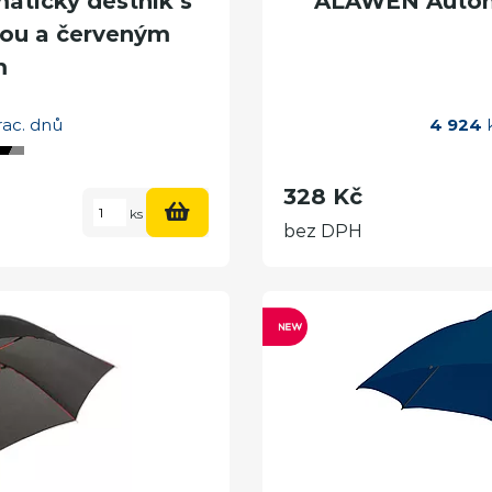
atický deštník s
ALAWEN Automa
nou a červeným
m
rac. dnů
4 924
k
328 Kč
ks
bez DPH