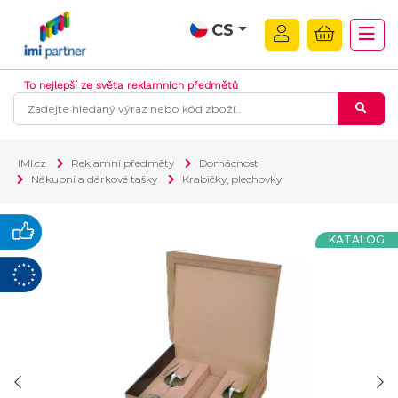
CS
To nejlepší ze světa reklamních předmětů
IMI.cz
Reklamní předměty
Domácnost
Nákupní a dárkové tašky
Krabičky, plechovky
KATALOG