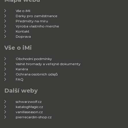
Vše o iMi
Dárky pro zaměstnance
Předměty na míru
Výroba vlastního merche
Kontakt
Doprava
Vše o iMi
Obchodní podmínky
Valné hromady a veřejné dokumenty
Kariéra
Ochrana osobních údajů
FAQ
Další weby
schwarzwolf.cz
katalogMagic.cz
vanillaseason.cz
pierrecardin-shop.cz