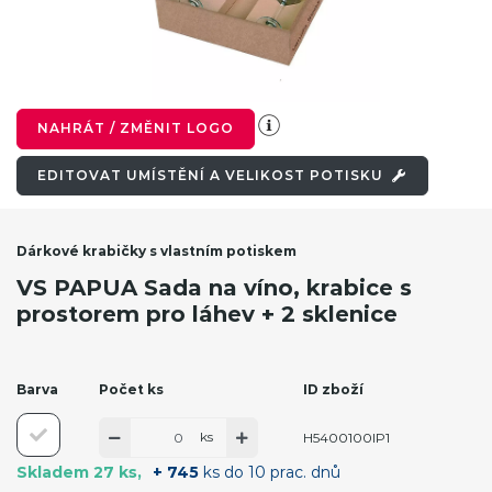
NAHRÁT / ZMĚNIT LOGO
EDITOVAT UMÍSTĚNÍ A VELIKOST POTISKU
Dárkové krabičky s vlastním potiskem
VS PAPUA Sada na víno, krabice s
prostorem pro láhev + 2 sklenice
Barva
Počet ks
ID zboží
ks
H5400100IP1
Skladem 27 ks
+ 745
ks do 10 prac. dnů