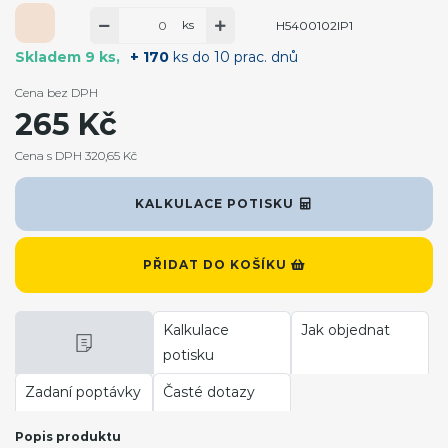
ks
H5400102IP1
Skladem 9 ks
+ 170
ks do 10 prac. dnů
Cena bez DPH
265 Kč
Cena s DPH 320,65 Kč
KALKULACE POTISKU
PŘIDAT DO KOŠÍKU
Kalkulace
Jak objednat
potisku
Zadaní poptávky
Časté dotazy
Popis produktu