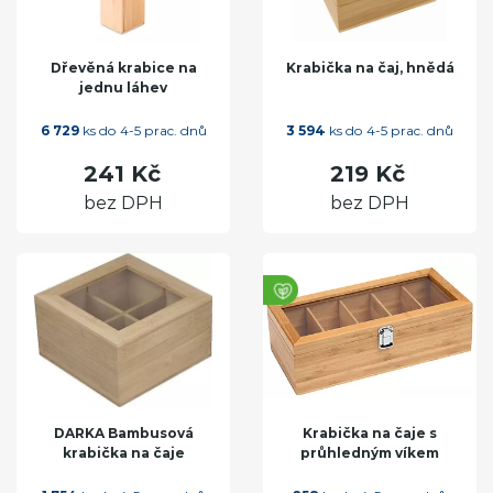
Dřevěná krabice na
Krabička na čaj, hnědá
jednu láhev
6 729
ks do 4-5 prac. dnů
3 594
ks do 4-5 prac. dnů
241 Kč
219 Kč
bez DPH
bez DPH
DARKA Bambusová
Krabička na čaje s
krabička na čaje
průhledným víkem