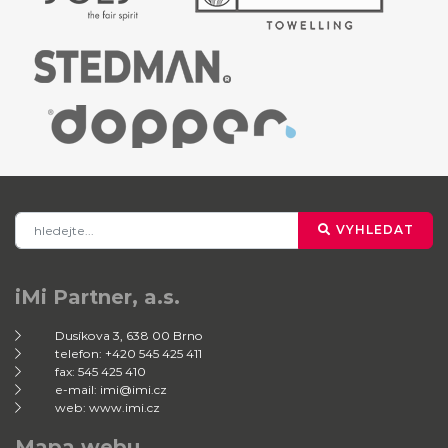
VYHLEDAT
iMi Partner, a.s.
Dusíkova 3, 638 00 Brno
telefon: +420 545 425 411
fax: 545 425 410
e-mail: imi@imi.cz
web: www.imi.cz
Mapa webu