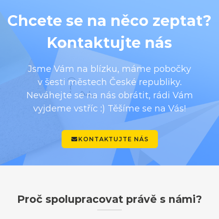
Chcete se na něco zeptat?
Kontaktujte nás
Jsme Vám na blízku, máme pobočky
v šesti městech České republiky.
Neváhejte se na nás obrátit, rádi Vám
vyjdeme vstříc :) Těšíme se na Vás!
KONTAKTUJTE NÁS
Proč spolupracovat právě s námi?