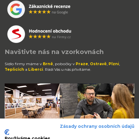
Navštivte nás na vzorkovnách
Sídlo firmy máme v
Brně
, pobočky v
Praze
,
Ostravě
,
Plzni
,
Teplicích
a
Liberci
. Rádi Vás u nás přivítáme.
Zásady ochrany osobních údajů
Používáme cookies