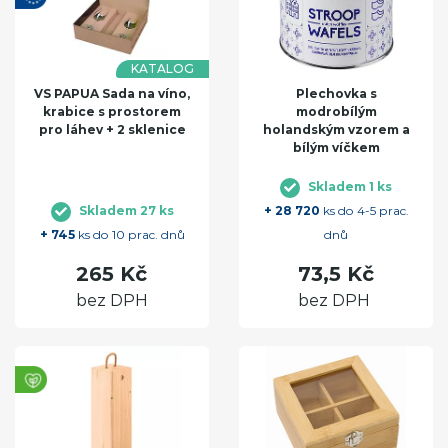
KATALOG
VS PAPUA Sada na víno,
Plechovka s
krabice s prostorem
modrobílým
pro láhev + 2 sklenice
holandským vzorem a
bílým víčkem
Skladem 1 ks
Skladem 27 ks
+ 28 720
ks do 4-5 prac.
+ 745
ks do 10 prac. dnů
dnů
265 Kč
73,5 Kč
bez DPH
bez DPH