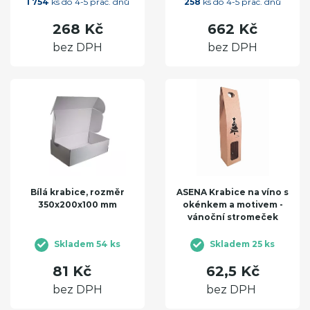
1 754
ks do 4-5 prac. dnů
258
ks do 4-5 prac. dnů
268 Kč
662 Kč
bez DPH
bez DPH
Bílá krabice, rozměr
ASENA Krabice na víno s
350x200x100 mm
okénkem a motivem -
vánoční stromeček
Skladem 54 ks
Skladem 25 ks
81 Kč
62,5 Kč
bez DPH
bez DPH