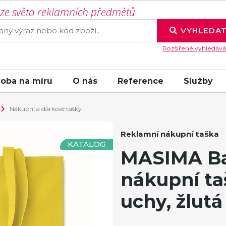
í ze světa reklamních předmětů
VYHLEDA
Rozšířené vyhledává
roba na míru
O nás
Reference
Služby
Nákupní a dárkové tašky
Reklamní nákupní taška
KATALOG
MASIMA Ba
nákupní ta
uchy, žlutá