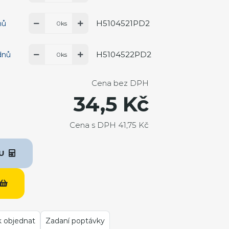
H5104521PD2
nů
ks
H5104522PD2
dnů
ks
Cena bez DPH
34,5 Kč
Cena s DPH 41,75 Kč
KU
k objednat
Zadaní poptávky