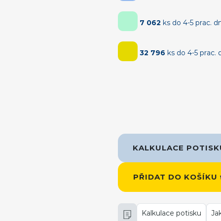
7 062
ks do 4-5 prac. d
32 796
ks do 4-5 prac. 
KALKULACE POTIS
PŘIDAT DO KOŠÍKU
Kalkulace potisku
Ja