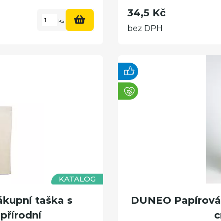
34,5 Kč
ks
bez DPH
KATALOG
kupní taška s
DUNEO Papírová t
přírodní
c