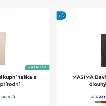
KATALOG
kupní taška s
MASIMA Bavln
přírodní
dlouhý
prac. dnů
413 231