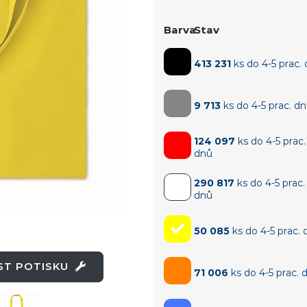
Barva
Stav
413 231
ks do 4-5 prac.
9 713
ks do 4-5 prac. d
124 097
ks do 4-5 prac.
dnů
290 817
ks do 4-5 prac.
dnů
50 085
ks do 4-5 prac. 
OST POTISKU
71 006
ks do 4-5 prac. 