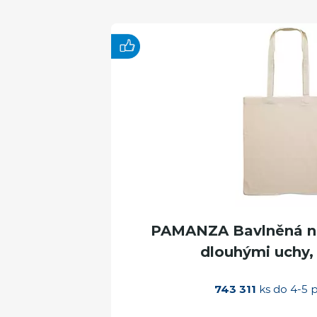
PAMANZA Bavlněná ná
dlouhými uchy, 
743 311
ks do 4-5 