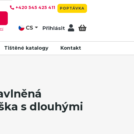
+420 545 425 411
POPTÁVKA
T
CS
Přihlásit
ní
Tištěné katalogy
Kontakt
vlněná
ška s dlouhými