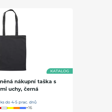
KATALOG
ěná nákupní taška s
mi uchy, černá
ks do 4-5 prac. dnů
+16