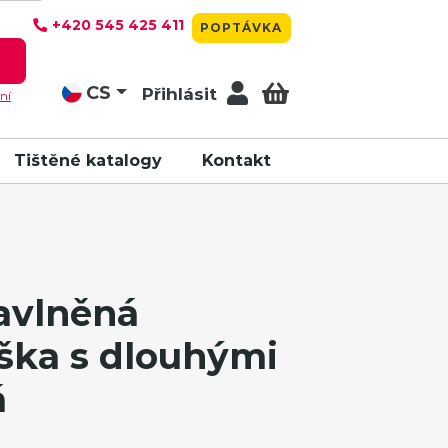
+420 545 425 411
POPTÁVKA
T
CS
Přihlásit
ní
Tištěné katalogy
Kontakt
vlněná
ška s dlouhými
á