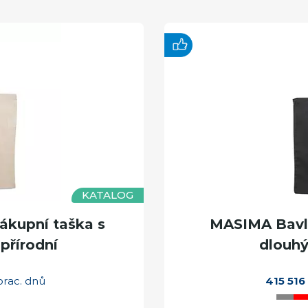
KATALOG
kupní taška s
MASIMA Bavln
přírodní
dlouhý
prac. dnů
415 516