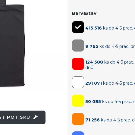
Barva
Stav
415 516
ks do 4-5 prac.
9 765
ks do 4-5 prac. d
124 588
ks do 4-5 prac.
dnů
291 071
ks do 4-5 prac.
50 085
ks do 4-5 prac. 
OST POTISKU
71 256
ks do 4-5 prac. 