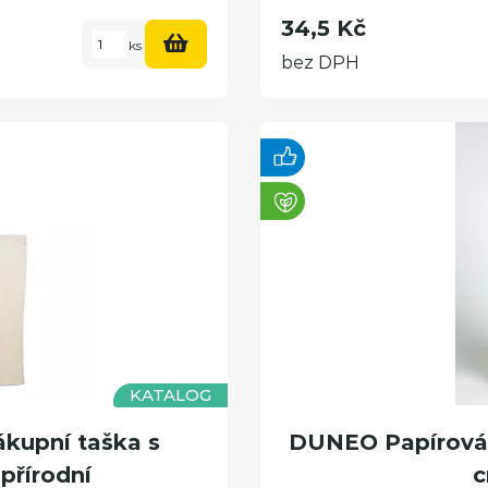
34,5 Kč
ks
bez DPH
KATALOG
kupní taška s
DUNEO Papírová t
přírodní
c