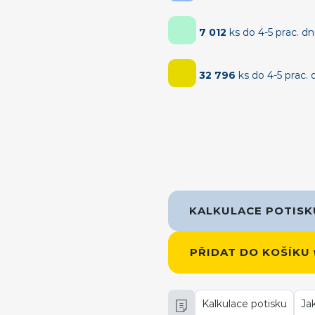
7 012
ks do 4-5 prac. d
32 796
ks do 4-5 prac. 
KALKULACE POTIS
PŘIDAT DO KOŠÍKU
Kalkulace potisku
Ja