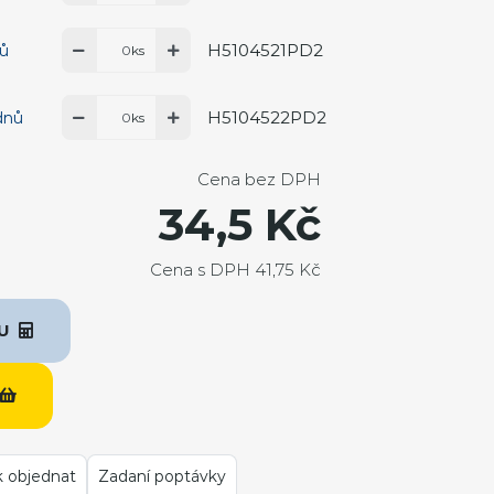
H5104521PD2
nů
ks
H5104522PD2
dnů
ks
Cena bez DPH
34,5 Kč
Cena s DPH 41,75 Kč
KU
k objednat
Zadaní poptávky