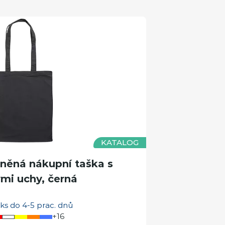
KATALOG
ěná nákupní taška s
mi uchy, černá
ks do 4-5 prac. dnů
+16