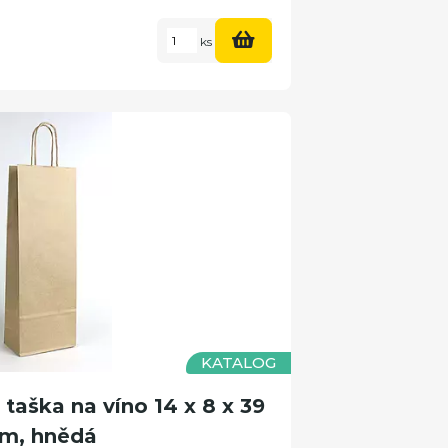
ks
KATALOG
aška na víno 14 x 8 x 39
m, hnědá