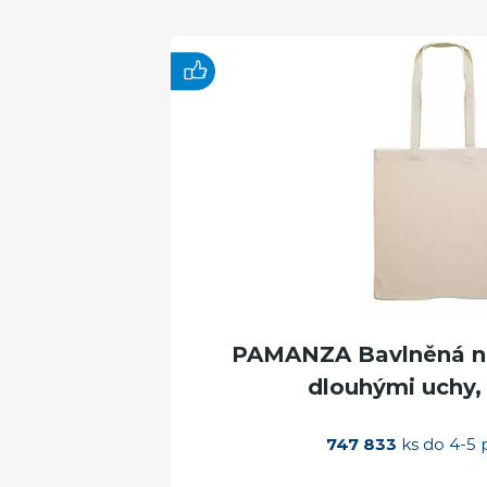
PAMANZA Bavlněná ná
dlouhými uchy, 
747 833
ks do 4-5 