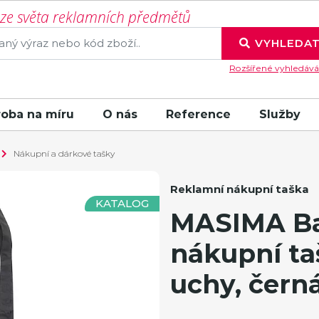
í ze světa reklamních předmětů
VYHLEDA
Rozšířené vyhledává
roba na míru
O nás
Reference
Služby
Nákupní a dárkové tašky
Reklamní nákupní taška
KATALOG
MASIMA Ba
nákupní ta
uchy, čern