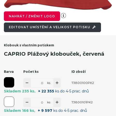
NAHRÁT / ZMĚNIT LOGO
EDITOVAT UMÍSTĚNÍ A VELIKOST POTISKU
Klobouk s vlastním potiskem
CAPRIO Plážový klobouček, červená
Barva
Počet ks
ID zboží
ks
T3800100PK2
Skladem 235 ks
+ 22 355
ks do 4-5 prac. dnů
ks
T3800101PK2
Skladem 166 ks
+ 9 597
ks do 4-5 prac. dnů