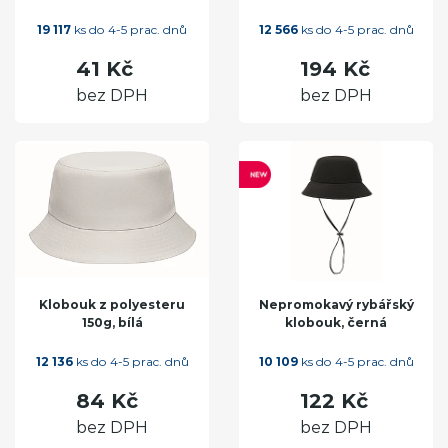
19 117
ks do 4-5 prac. dnů
12 566
ks do 4-5 prac. dnů
41 Kč
194 Kč
bez DPH
bez DPH
Klobouk z polyesteru
Nepromokavý rybářský
150g, bílá
klobouk, černá
12 136
ks do 4-5 prac. dnů
10 109
ks do 4-5 prac. dnů
84 Kč
122 Kč
bez DPH
bez DPH