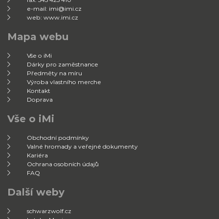
e-mail: imi@imi.cz
web: www.imi.cz
Mapa webu
Vše o iMi
Dárky pro zaměstnance
Předměty na míru
Výroba vlastního merche
Kontakt
Doprava
Vše o iMi
Obchodní podmínky
Valné hromady a veřejné dokumenty
Kariéra
Ochrana osobních údajů
FAQ
Další weby
schwarzwolf.cz