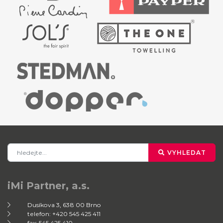
VYHLEDAT
iMi Partner, a.s.
Dusíkova 3, 638 00 Brno
telefon: +420 545 425 411
fax: 545 425 410