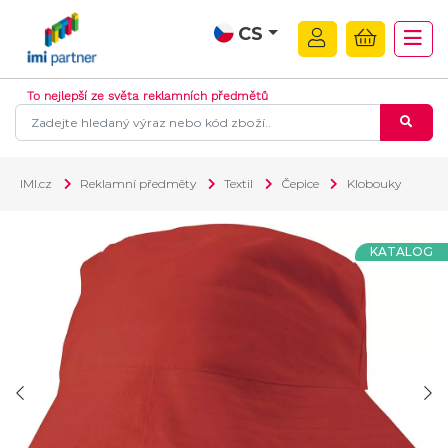
CS
To nejlepší ze světa reklamních předmětů
IMI.cz
Reklamní předměty
Textil
Čepice
Klobouky
KATALOG