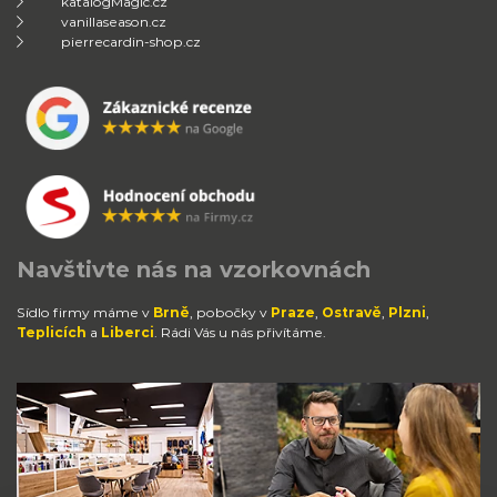
katalogMagic.cz
vanillaseason.cz
pierrecardin-shop.cz
Navštivte nás na vzorkovnách
Sídlo firmy máme v
Brně
, pobočky v
Praze
,
Ostravě
,
Plzni
,
Teplicích
a
Liberci
. Rádi Vás u nás přivítáme.