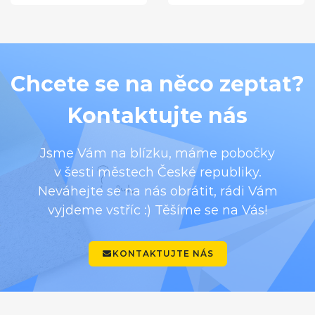
Chcete se na něco zeptat?
Kontaktujte nás
Jsme Vám na blízku, máme pobočky
v šesti městech České republiky.
Neváhejte se na nás obrátit, rádi Vám
vyjdeme vstříc :) Těšíme se na Vás!
KONTAKTUJTE NÁS