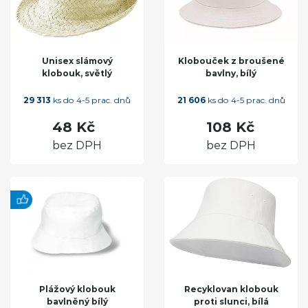
Unisex slámový
Klobouček z broušené
klobouk, světlý
bavlny, bílý
29 313
ks do 4-5 prac. dnů
21 606
ks do 4-5 prac. dnů
48 Kč
108 Kč
bez DPH
bez DPH
Plážový klobouk
Recyklovan klobouk
bavlněný bílý
proti slunci, bílá