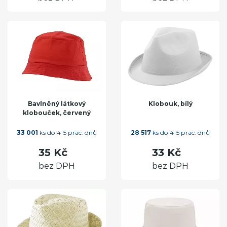
Bavlněný látkový
Klobouk, bílý
klobouček, červený
33 001
ks do 4-5 prac. dnů
28 517
ks do 4-5 prac. dnů
35 Kč
33 Kč
bez DPH
bez DPH