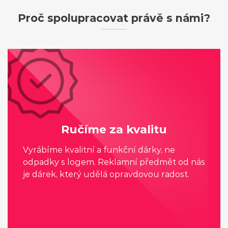
Proč spolupracovat právě s námi?
Ručíme za kvalitu
Vyrábíme kvalitní a funkční dárky, ne
odpadky s logem. Reklamní předmět od nás
je dárek, který udělá opravdovou radost.