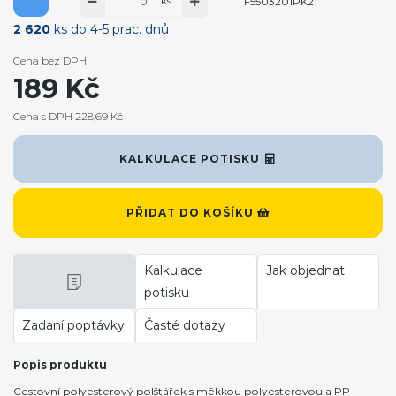
ks
F5503201PK2
2 620
ks do 4-5 prac. dnů
Cena bez DPH
189 Kč
Cena s DPH 228,69 Kč
KALKULACE POTISKU
PŘIDAT DO KOŠÍKU
Kalkulace
Jak objednat
potisku
Zadaní poptávky
Časté dotazy
Popis produktu
Cestovní polyesterový polštářek s měkkou polyesterovou a PP