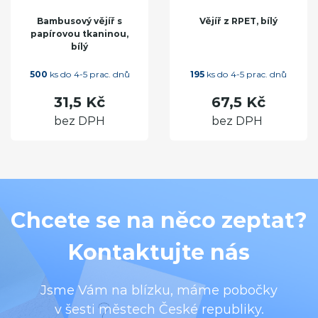
Bambusový vějíř s
Vějíř z RPET, bílý
papírovou tkaninou,
bílý
500
ks do 4-5 prac. dnů
195
ks do 4-5 prac. dnů
31,5 Kč
67,5 Kč
bez DPH
bez DPH
Chcete se na něco zeptat?
Kontaktujte nás
Jsme Vám na blízku, máme pobočky
v šesti městech České republiky.