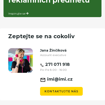
reklamních předmětů
Inspirujte se
Zeptejte se na cokoliv
Jana Žinčíková
Account executive
271 071 918
Po-Pá 8:00 - 16:00
imi@imi.cz
KONTAKTUJTE NÁS