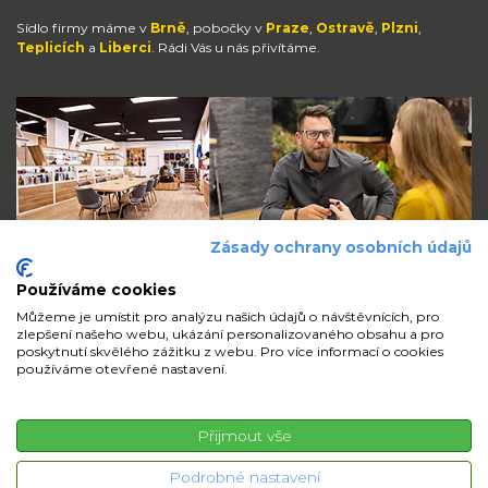
Sídlo firmy máme v
Brně
, pobočky v
Praze
,
Ostravě
,
Plzni
,
Teplicích
a
Liberci
. Rádi Vás u nás přivítáme.
Zásady ochrany osobních údajů
Používáme cookies
Můžeme je umístit pro analýzu našich údajů o návštěvnících, pro
zlepšení našeho webu, ukázání personalizovaného obsahu a pro
Zůstaňte s námi v kontaktu
poskytnutí skvělého zážitku z webu. Pro více informací o cookies
používáme otevřené nastavení.
volejte
pište
sdílejte
Přijmout vše
© 2026 iMi Partner, a.s. | Všechna práva vyhrazena
Podrobné nastavení