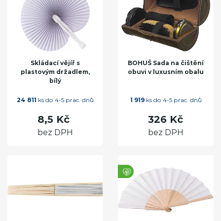
Skládací vějíř s
BOHUŠ Sada na čištění
plastovým držadlem,
obuvi v luxusním obalu
bílý
24 811
ks do 4-5 prac. dnů
1 919
ks do 4-5 prac. dnů
8,5 Kč
326 Kč
bez DPH
bez DPH