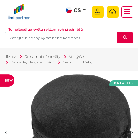
CS
To nejlepší ze světa reklamních předmětů
IMI.cz
Reklamní předměty
Volný čas
Zahrada, pláž, stanování
Cestovní potřeby
KATALOG