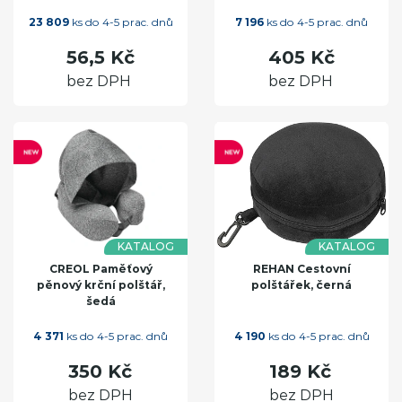
23 809
ks do 4-5 prac. dnů
7 196
ks do 4-5 prac. dnů
56,5 Kč
405 Kč
bez DPH
bez DPH
KATALOG
KATALOG
CREOL Paměťový
REHAN Cestovní
pěnový krční polštář,
polštářek, černá
šedá
4 371
ks do 4-5 prac. dnů
4 190
ks do 4-5 prac. dnů
350 Kč
189 Kč
bez DPH
bez DPH