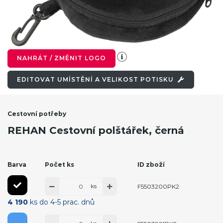
NAHRÁT / ZMĚNIT LOGO
EDITOVAT UMÍSTĚNÍ A VELIKOST POTISKU
Cestovní potřeby
REHAN Cestovní polštářek, černá
Barva
Počet ks
ID zboží
ks
F5503200PK2
4 190
ks do 4-5 prac. dnů