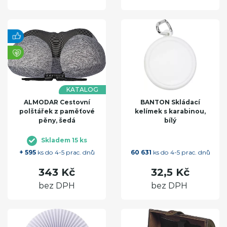
KATALOG
ALMODAR Cestovní
BANTON Skládací
polštářek z paměťové
kelímek s karabinou,
pěny, šedá
bílý
Skladem 15 ks
+ 595
ks do 4-5 prac. dnů
60 631
ks do 4-5 prac. dnů
343 Kč
32,5 Kč
bez DPH
bez DPH