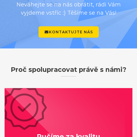
Neváhejte se na nás obrátit, rádi Vám
vyjdeme vstříc :) Těšíme se na Vás!
KONTAKTUJTE NÁS
Proč spolupracovat právě s námi?
Ručíme za kvalitu