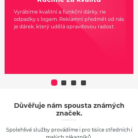
Vyrábíme kvalitní a funkční dárky, ne
odpadky s logem. Reklamní předmět od nás
je dárek, který udělá opravdovou radost.
Důvěřuje nám spousta známých
značek.
Spolehlivé služby provádíme i pro tisíce středních i
malých zákazníků.