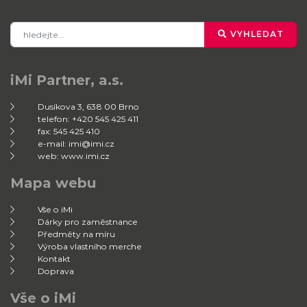
VYHLEDAT
iMi Partner, a.s.
Dusíkova 3, 638 00 Brno
telefon: +420 545 425 411
fax: 545 425 410
e-mail: imi@imi.cz
web: www.imi.cz
Mapa webu
Vše o iMi
Dárky pro zaměstnance
Předměty na míru
Výroba vlastního merche
Kontakt
Doprava
Vše o iMi