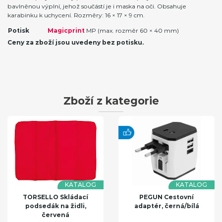
bavlněnou výplní, jehož součástí je i maska na oči. Obsahuje
karabinku k uchycení. Rozměry: 16 × 17 × 9 cm.
Potisk
Magicprint
MP (max. rozměr 60 × 40 mm)
Ceny za zboží jsou uvedeny bez potisku.
Zboží z kategorie
KATALOG
KATALOG
TORSELLO Skládací
PEGUN Cestovní
podsedák na židli,
adaptér, černá/bílá
červená