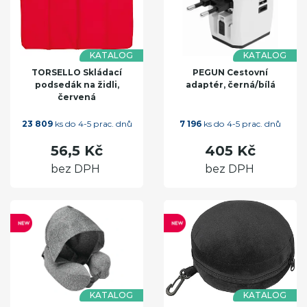
KATALOG
KATALOG
TORSELLO Skládací
PEGUN Cestovní
podsedák na židli,
adaptér, černá/bílá
červená
23 809
ks do 4-5 prac. dnů
7 196
ks do 4-5 prac. dnů
56,5 Kč
405 Kč
bez DPH
bez DPH
KATALOG
KATALOG