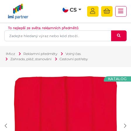
CS
To nejlepší ze světa reklamních předmětů
IMI.cz
Reklamní předměty
Volný čas
Zahrada, pláž, stanování
Cestovní potřeby
KATALOG