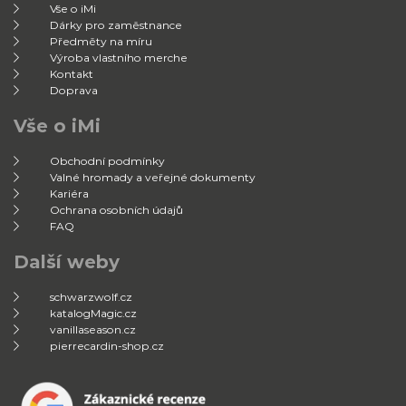
Vše o iMi
Dárky pro zaměstnance
Předměty na míru
Výroba vlastního merche
Kontakt
Doprava
Vše o iMi
Obchodní podmínky
Valné hromady a veřejné dokumenty
Kariéra
Ochrana osobních údajů
FAQ
Další weby
schwarzwolf.cz
katalogMagic.cz
vanillaseason.cz
pierrecardin-shop.cz