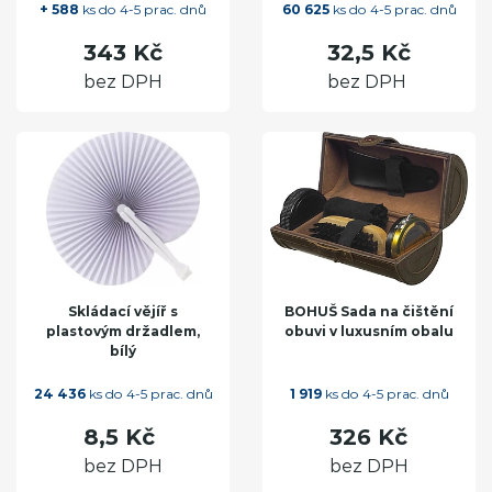
+ 588
ks do 4-5 prac. dnů
60 625
ks do 4-5 prac. dnů
343 Kč
32,5 Kč
bez DPH
bez DPH
Skládací vějíř s
BOHUŠ Sada na čištění
plastovým držadlem,
obuvi v luxusním obalu
bílý
24 436
ks do 4-5 prac. dnů
1 919
ks do 4-5 prac. dnů
8,5 Kč
326 Kč
bez DPH
bez DPH