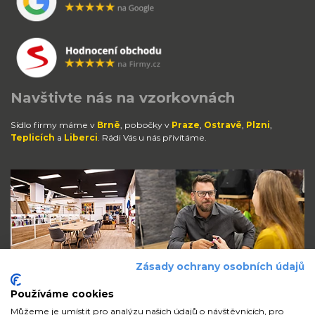
Navštivte nás na vzorkovnách
Sídlo firmy máme v
Brně
, pobočky v
Praze
,
Ostravě
,
Plzni
,
Teplicích
a
Liberci
. Rádi Vás u nás přivítáme.
Zásady ochrany osobních údajů
Používáme cookies
Můžeme je umístit pro analýzu našich údajů o návštěvnících, pro