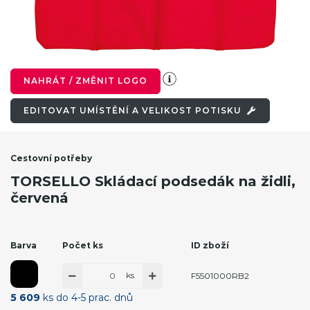
NAHRÁT / ZMĚNIT LOGO
EDITOVAT UMÍSTĚNÍ A VELIKOST POTISKU
Cestovní potřeby
TORSELLO Skládací podsedák na židli,
červená
Barva
Počet ks
ID zboží
ks
F5501000RB2
5 609
ks do 4-5 prac. dnů