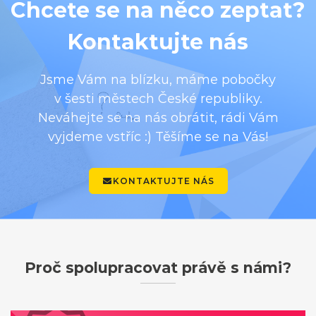
Chcete se na něco zeptat?
Kontaktujte nás
Jsme Vám na blízku, máme pobočky
v šesti městech České republiky.
Neváhejte se na nás obrátit, rádi Vám
vyjdeme vstříc :) Těšíme se na Vás!
KONTAKTUJTE NÁS
Proč spolupracovat právě s námi?