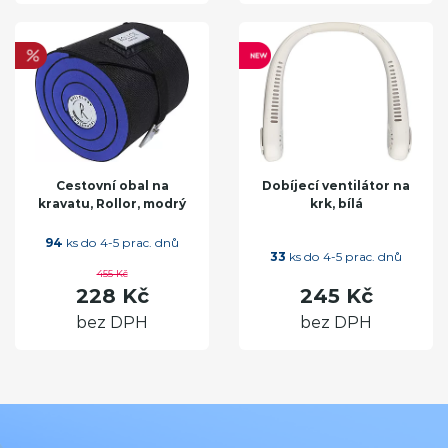
Cestovní obal na
Dobíjecí ventilátor na
kravatu, Rollor, modrý
krk, bílá
94
ks do 4-5 prac. dnů
33
ks do 4-5 prac. dnů
455 Kč
228 Kč
245 Kč
bez DPH
bez DPH