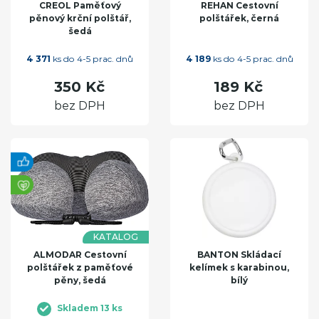
CREOL Paměťový
REHAN Cestovní
pěnový krční polštář,
polštářek, černá
šedá
4 371
ks do 4-5 prac. dnů
4 189
ks do 4-5 prac. dnů
350 Kč
189 Kč
bez DPH
bez DPH
KATALOG
ALMODAR Cestovní
BANTON Skládací
polštářek z paměťové
kelímek s karabinou,
pěny, šedá
bílý
Skladem 13 ks