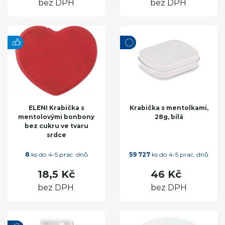
bez DPH
bez DPH
ELENI Krabička s
Krabička s mentolkami,
mentolovými bonbony
28g, bílá
bez cukru ve tvaru
srdce
8
ks do 4-5 prac. dnů
59 727
ks do 4-5 prac. dnů
18,5 Kč
46 Kč
bez DPH
bez DPH