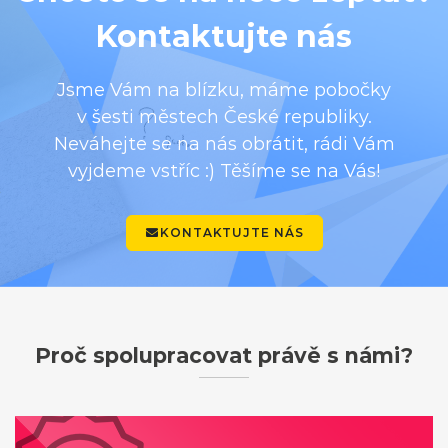
Kontaktujte nás
Jsme Vám na blízku, máme pobočky
v šesti městech České republiky.
Neváhejte se na nás obrátit, rádi Vám
vyjdeme vstříc :) Těšíme se na Vás!
KONTAKTUJTE NÁS
Proč spolupracovat právě s námi?