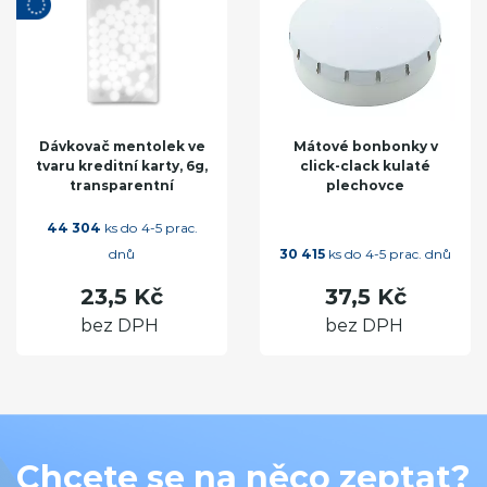
Dávkovač mentolek ve
Mátové bonbonky v
tvaru kreditní karty, 6g,
click-clack kulaté
transparentní
plechovce
44 304
ks do 4-5 prac.
dnů
30 415
ks do 4-5 prac. dnů
23,5 Kč
37,5 Kč
bez DPH
bez DPH
Chcete se na něco zeptat?