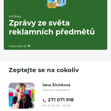
iMi Blog
Zprávy ze světa
reklamních předmětů
Inspirujte se
Zeptejte se na cokoliv
Jana Žinčíková
Account executive
271 071 918
Po-Pá 8:00 - 16:00