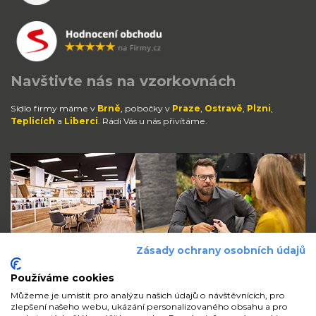
Navštivte nás na vzorkovnách
Sídlo firmy máme v
Brně
, pobočky v
Praze
,
Ostravě
,
Plzni
,
Teplicích
a
Liberci
. Rádi Vás u nás přivítáme.
Zásady ochrany osobních údajů
Používáme cookies
Můžeme je umístit pro analýzu našich údajů o návštěvnících, pro
zlepšení našeho webu, ukázání personalizovaného obsahu a pro
Zůstaňte s námi v kontaktu