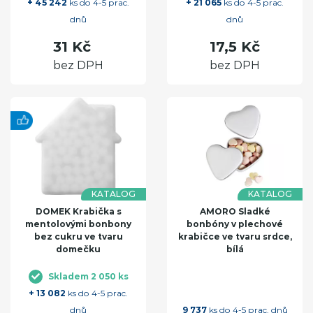
+ 45 242
ks do 4-5 prac.
+ 21 065
ks do 4-5 prac.
dnů
dnů
31 Kč
17,5 Kč
bez DPH
bez DPH
KATALOG
KATALOG
DOMEK Krabička s
AMORO Sladké
mentolovými bonbony
bonbóny v plechové
bez cukru ve tvaru
krabičce ve tvaru srdce,
domečku
bílá
Skladem 2 050 ks
+ 13 082
ks do 4-5 prac.
dnů
9 737
ks do 4-5 prac. dnů