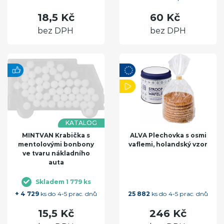
18,5 Kč
60 Kč
bez DPH
bez DPH
KATALOG
MINTVAN Krabička s
ALVA Plechovka s osmi
mentolovými bonbony
vaflemi, holandský vzor
ve tvaru nákladního
auta
Skladem 1 779 ks
+ 4 729
ks do 4-5 prac. dnů
25 882
ks do 4-5 prac. dnů
15,5 Kč
246 Kč