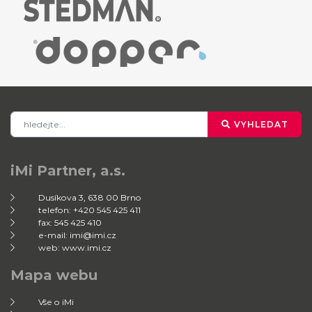
VYHLEDAT
iMi Partner, a.s.
Dusíkova 3, 638 00 Brno
telefon: +420 545 425 411
fax: 545 425 410
e-mail: imi@imi.cz
web: www.imi.cz
Mapa webu
Vše o iMi