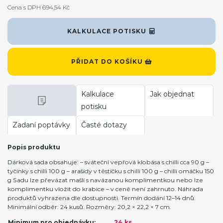
Cena s DPH 694,54 Kč
KALKULACE POTISKU
PŘIDAT DO KOŠÍKU
Kalkulace
Jak objednat
potisku
Zadaní poptávky
Časté dotazy
Popis produktu
Dárková sada obsahuje: – sváteční vepřová klobása s chilli cca 90 g –
tyčinky s chilli 100 g – arašídy v těstíčku s chilli 100 g – chilli omáčku 150
g Sadu lze převázat mašlí s navázanou komplimentkou nebo lze
komplimentku vložit do krabice – v ceně není zahrnuto. Náhrada
produktů vyhrazena dle dostupnosti. Termín dodání 12–14 dnů.
Minimální odběr: 24 kusů. Rozměry: 20,2 × 22,2 × 7 cm.
Minimum pro objednávku:
24 ks