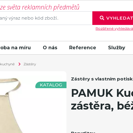
í ze světa reklamních předmětů
VYHLEDA
Rozšířené vyhledává
roba na míru
O nás
Reference
Služby
 kuchyně
Zástěry
Zástěry s vlastním potis
KATALOG
PAMUK Ku
zástěra, bé