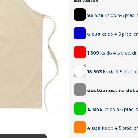
Barva
Stav
93 478
ks do 4-5 prac.
6 030
ks do 4-5 prac. d
1 309
ks do 4-5 prac. d
18 503
ks do 4-5 prac. 
dostupnost na dot
15 846
ks do 4-5 prac. 
4 838
ks do 4-5 prac. d