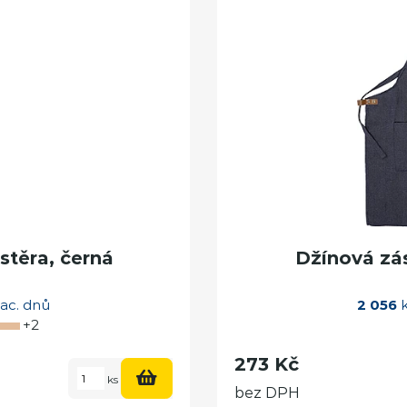
těra, černá
Džínová zá
rac. dnů
2 056
k
+2
273 Kč
ks
bez DPH