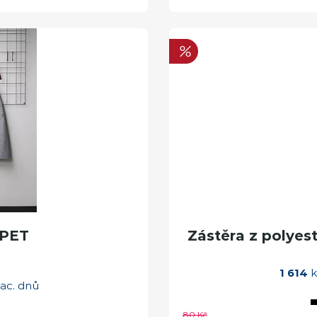
RPET
Zástěra z polyes
1 614
k
rac. dnů
80 Kč