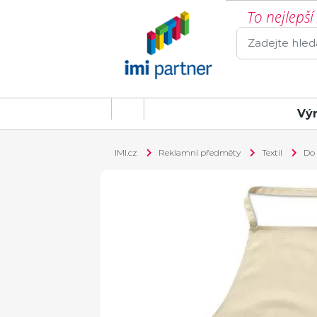
To nejlepš
Vý
IMI.cz
Reklamní předměty
Textil
Do