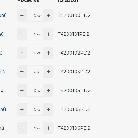
Počet ks
ID zboží
T4200100PD2
 dnů
ks
T4200101PD2
nů
ks
T4200102PD2
nů
ks
T4200103PD2
dnů
ks
T4200104PD2
az
ks
T4200105PD2
dnů
ks
T4200106PD2
nů
ks