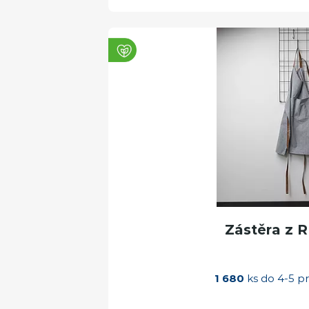
Zástěra z 
1 680
ks do 4-5 p