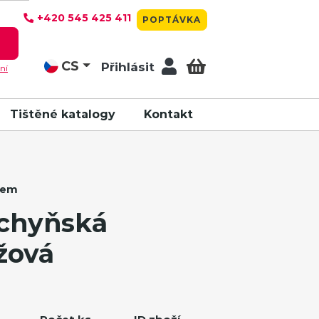
+420 545 425 411
POPTÁVKA
T
CS
Přihlásit
ní
Tištěné katalogy
Kontakt
kem
chyňská
žová