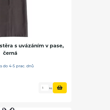
ástěra s uvázáním v pase,
černá
s do 4-5 prac. dnů
ks