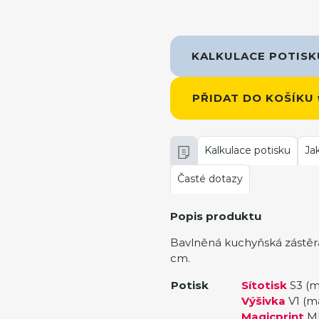
KALKULACE POTIS
PŘIDAT DO KOŠÍKU
Kalkulace potisku
Ja
Časté dotazy
Popis produktu
Bavlněná kuchyňská zástěr
cm.
Potisk
Sítotisk
S3 (m
Výšivka
V1 (m
Magicprint
MP