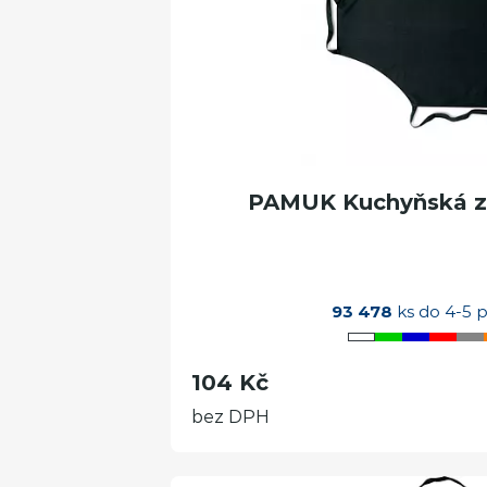
PAMUK Kuchyňská zá
93 478
ks do 4-5 p
104 Kč
bez DPH