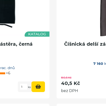
KATALOG
stěra, černá
Číšnická delší z
7 160
k
rac. dnů
+6
80,5 Kč
40,5 Kč
ks
bez DPH