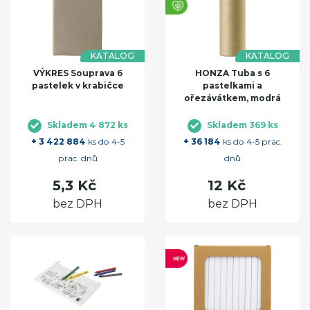
KATALOG
KATALOG
VÝKRES Souprava 6
HONZA Tuba s 6
pastelek v krabičce
pastelkami a
ořezávátkem, modrá
Skladem 4 872 ks
Skladem 369 ks
+ 3 422 884
ks do 4-5
+ 36 184
ks do 4-5 prac.
prac. dnů
dnů
5,3 Kč
12 Kč
bez DPH
bez DPH