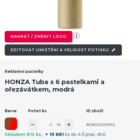
NAHRÁT / ZMĚNIT LOGO
EDITOVAT UMÍSTĚNÍ A VELIKOST POTISKU
Reklamní pastelky
HONZA Tuba s 6 pastelkami a
ořezávátkem, modrá
Barva
Počet ks
ID zboží
ks
B0600200PK2
Skladem 812 ks
+ 19 881
ks do 4-5 prac. dnů