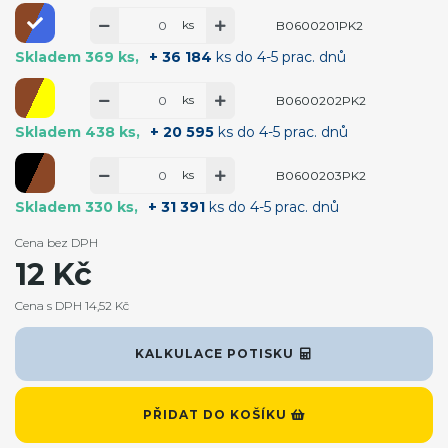
ks
B0600201PK2
Skladem 369 ks
+ 36 184
ks do 4-5 prac. dnů
ks
B0600202PK2
Skladem 438 ks
+ 20 595
ks do 4-5 prac. dnů
ks
B0600203PK2
Skladem 330 ks
+ 31 391
ks do 4-5 prac. dnů
Cena bez DPH
12 Kč
Cena s DPH 14,52 Kč
KALKULACE POTISKU
PŘIDAT DO KOŠÍKU