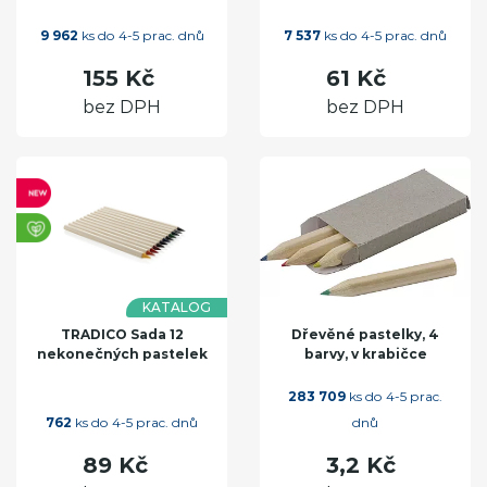
9 962
ks do 4-5 prac. dnů
7 537
ks do 4-5 prac. dnů
155 Kč
61 Kč
bez DPH
bez DPH
KATALOG
TRADICO Sada 12
Dřevěné pastelky, 4
nekonečných pastelek
barvy, v krabičce
283 709
ks do 4-5 prac.
762
ks do 4-5 prac. dnů
dnů
89 Kč
3,2 Kč