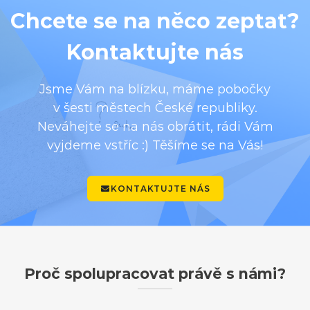
Chcete se na něco zeptat?
Kontaktujte nás
Jsme Vám na blízku, máme pobočky
v šesti městech České republiky.
Neváhejte se na nás obrátit, rádi Vám
vyjdeme vstříc :) Těšíme se na Vás!
KONTAKTUJTE NÁS
Proč spolupracovat právě s námi?