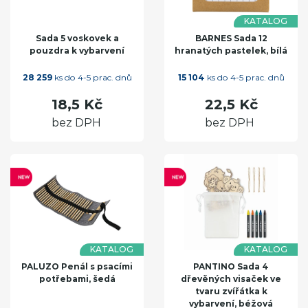
KATALOG
Sada 5 voskovek a
BARNES Sada 12
pouzdra k vybarvení
hranatých pastelek, bílá
28 259
ks do 4-5 prac. dnů
15 104
ks do 4-5 prac. dnů
18,5 Kč
22,5 Kč
bez DPH
bez DPH
KATALOG
KATALOG
PALUZO Penál s psacími
PANTINO Sada 4
potřebami, šedá
dřevěných visaček ve
tvaru zvířátka k
vybarvení, béžová