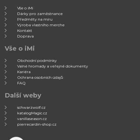
Vše o iMi
Dárky pro zaměstnance
Předměty na míru
Výroba vlastního merche
Kontakt
Doprava
Vše o iMi
Obchodní podmínky
Valné hromady a veřejné dokumenty
Kariéra
Ochrana osobních údajů
FAQ
Další weby
schwarzwolf.cz
katalogMagic.cz
vanillaseason.cz
pierrecardin-shop.cz