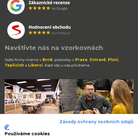
Navštivte nás na vzorkovnách
Sídlo firmy máme v
Brně
, pobočky v
Praze
,
Ostravě
,
Plzni
,
Teplicích
a
Liberci
. Rádi Vás u nás přivítáme.
Zásady ochrany osobních údajů
Používáme cookies