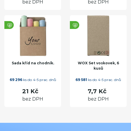
bez DPH
bez DPH
Sada kříd na chodník.
WOX Set voskovek, 6
kusů
69 296
ks do 4-5 prac. dnů
69 581
ks do 4-5 prac. dnů
21 Kč
7,7 Kč
bez DPH
bez DPH