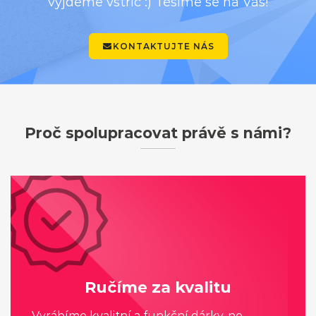
vyjdeme vstříc :) Těšíme se na Vás!
KONTAKTUJTE NÁS
Proč spolupracovat právě s námi?
Ručíme za kvalitu
Vyrábíme kvalitní a funkční dárky, ne