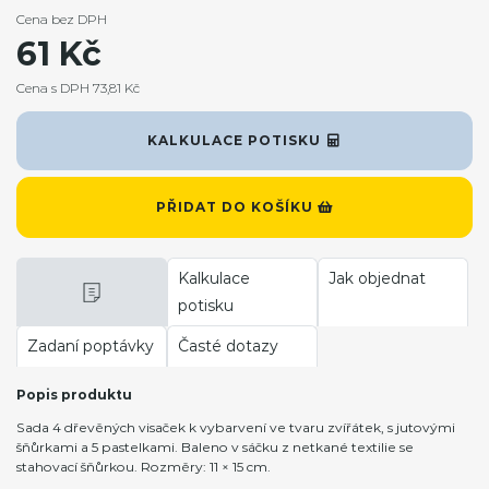
Cena bez DPH
61 Kč
Cena s DPH 73,81 Kč
KALKULACE POTISKU
PŘIDAT DO KOŠÍKU
Kalkulace
Jak objednat
potisku
Zadaní poptávky
Časté dotazy
Popis produktu
Sada 4 dřevěných visaček k vybarvení ve tvaru zvířátek, s jutovými
šňůrkami a 5 pastelkami. Baleno v sáčku z netkané textilie se
stahovací šňůrkou. Rozměry: 11 × 15 cm.