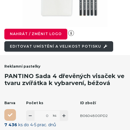
NAHRÁT / ZMĚNIT LOGO
EDITOVAT UMÍSTĚNÍ A VELIKOST POTISKU
Reklamní pastelky
PANTINO Sada 4 dřevěných visaček ve
tvaru zvířátka k vybarvení, béžová
Barva
Počet ks
ID zboží
ks
B0604800PD2
7 436
ks do 4-5 prac. dnů