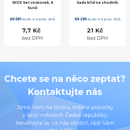
WOX Set voskovek, 6
Sada kříd na chodník.
kusů
69 581
ks do 4-5 prac. dnů
69 295
ks do 4-5 prac. dnů
7,7 Kč
21 Kč
bez DPH
bez DPH
Chcete se na něco zeptat?
Kontaktujte nás
Jsme Vám na blízku, máme pobočky
v šesti městech České republiky.
Neváhejte se na nás obrátit, rádi Vám