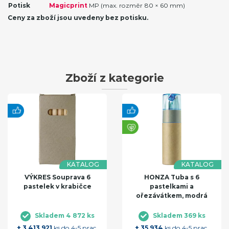
Potisk
Magicprint
MP (max. rozměr 80 × 60 mm)
Ceny za zboží jsou uvedeny bez potisku.
Zboží z kategorie
KATALOG
KATALOG
VÝKRES Souprava 6
HONZA Tuba s 6
pastelek v krabičce
pastelkami a
ořezávátkem, modrá
Skladem 4 872 ks
Skladem 369 ks
+ 3 413 921
ks do 4-5 prac.
+ 35 934
ks do 4-5 prac.