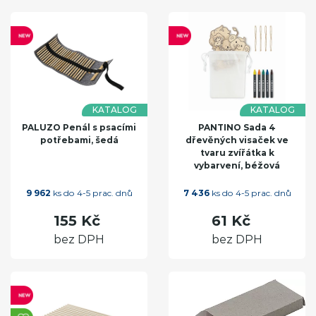
KATALOG
KATALOG
PALUZO Penál s psacími
PANTINO Sada 4
potřebami, šedá
dřevěných visaček ve
tvaru zvířátka k
vybarvení, béžová
9 962
ks do 4-5 prac. dnů
7 436
ks do 4-5 prac. dnů
155 Kč
61 Kč
bez DPH
bez DPH