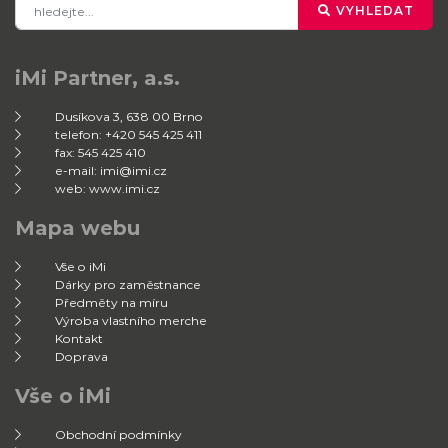
VYHLEDAT
iMi Partner, a.s.
Dusíkova 3, 638 00 Brno
telefon: +420 545 425 411
fax: 545 425 410
e-mail: imi@imi.cz
web: www.imi.cz
Mapa webu
Vše o iMi
Dárky pro zaměstnance
Předměty na míru
Výroba vlastního merche
Kontakt
Doprava
Vše o iMi
Obchodní podmínky