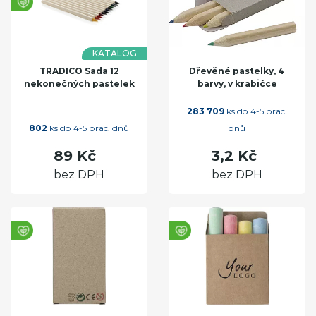
KATALOG
TRADICO Sada 12
Dřevěné pastelky, 4
nekonečných pastelek
barvy, v krabičce
283 709
ks do 4-5 prac.
802
ks do 4-5 prac. dnů
dnů
89 Kč
3,2 Kč
bez DPH
bez DPH