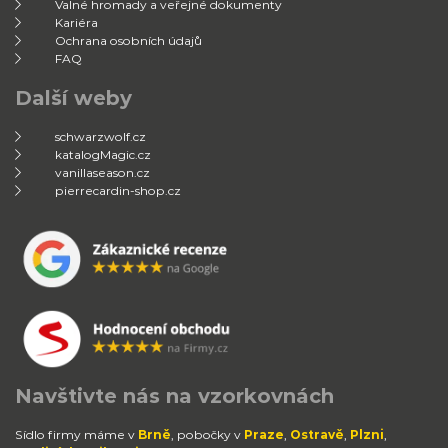
Valné hromady a veřejné dokumenty
Kariéra
Ochrana osobních údajů
FAQ
Další weby
schwarzwolf.cz
katalogMagic.cz
vanillaseason.cz
pierrecardin-shop.cz
Navštivte nás na vzorkovnách
Sídlo firmy máme v
Brně
, pobočky v
Praze
,
Ostravě
,
Plzni
,