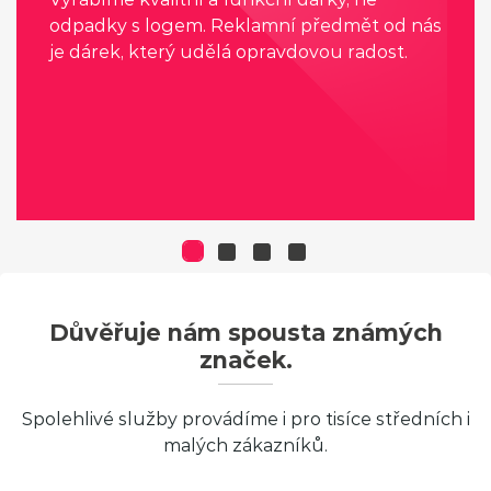
odpadky s logem. Reklamní předmět od nás
je dárek, který udělá opravdovou radost.
Důvěřuje nám spousta známých
značek.
Spolehlivé služby provádíme i pro tisíce středních i
malých zákazníků.