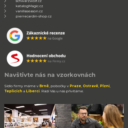
schwarzwolf.cz
katalogMagic.cz
vanillaseason.cz
pierrecardin-shop.cz
Navštivte nás na vzorkovnách
Sídlo firmy máme v
Brně
, pobočky v
Praze
,
Ostravě
,
Plzni
,
Teplicích
a
Liberci
. Rádi Vás u nás přivítáme.