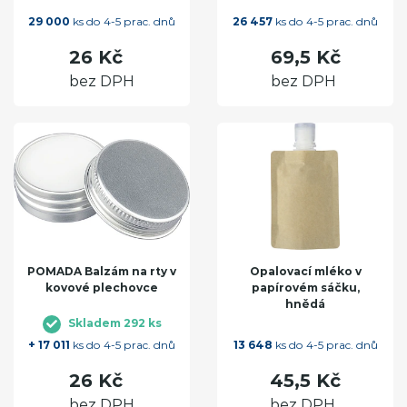
29 000
ks do 4-5 prac. dnů
26 457
ks do 4-5 prac. dnů
26 Kč
69,5 Kč
bez DPH
bez DPH
POMADA Balzám na rty v
Opalovací mléko v
kovové plechovce
papírovém sáčku,
hnědá
Skladem 292 ks
+ 17 011
ks do 4-5 prac. dnů
13 648
ks do 4-5 prac. dnů
26 Kč
45,5 Kč
bez DPH
bez DPH