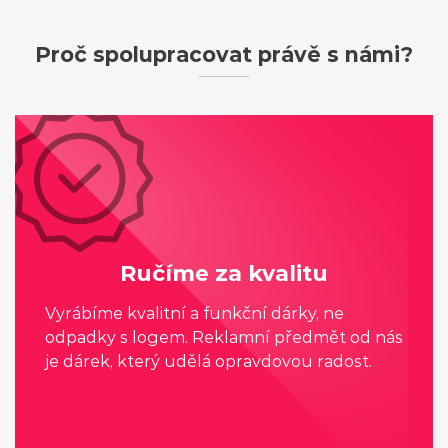
Proč spolupracovat právě s námi?
Ručíme za kvalitu
Vyrábíme kvalitní a funkční dárky, ne
odpadky s logem. Reklamní předmět od nás
je dárek, který udělá opravdovou radost.