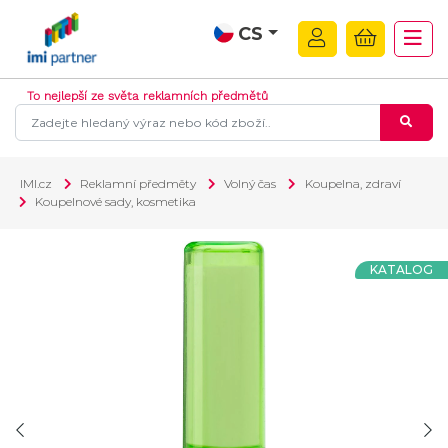
CS
To nejlepší ze světa reklamních předmětů
IMI.cz
Reklamní předměty
Volný čas
Koupelna, zdraví
Koupelnové sady, kosmetika
KATALOG