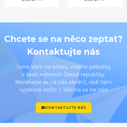
Chcete se na něco zeptat?
Kontaktujte nás
Jsme Vám na blízku, máme pobočky
v šesti městech České republiky.
Neváhejte se na nás obrátit, rádi Vám
vyjdeme vstříc :) Těšíme se na Vás!
KONTAKTUJTE NÁS