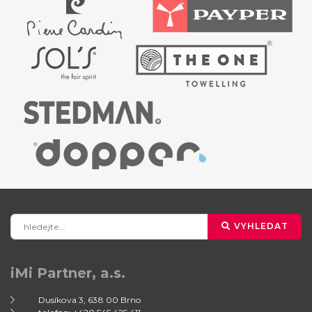
VYHLEDAT
iMi Partner, a.s.
Dusíkova 3, 638 00 Brno