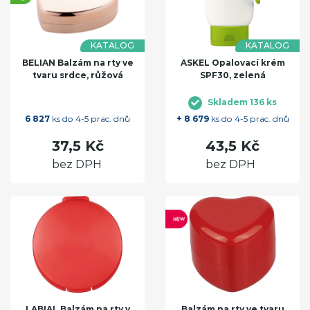
KATALOG
KATALOG
BELIAN Balzám na rty ve
ASKEL Opalovací krém
tvaru srdce, růžová
SPF30, zelená
Skladem 136 ks
6 827
ks do 4-5 prac. dnů
+ 8 679
ks do 4-5 prac. dnů
37,5 Kč
43,5 Kč
bez DPH
bez DPH
LABIAL Balzám na rty v
Balzám na rty ve tvaru