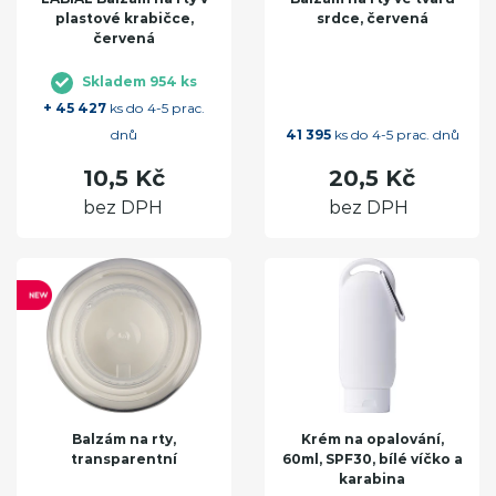
plastové krabičce,
srdce, červená
červená
Skladem 954 ks
+ 45 427
ks do 4-5 prac.
dnů
41 395
ks do 4-5 prac. dnů
10,5 Kč
20,5 Kč
bez DPH
bez DPH
Balzám na rty,
Krém na opalování,
transparentní
60ml, SPF30, bílé víčko a
karabina