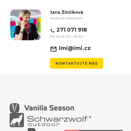
Jana Žinčíková
Account executive
271 071 918
Po-Pá 8:00 - 16:00
imi@imi.cz
KONTAKTUJTE NÁS