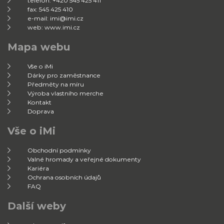
telefon: +420 545 425 411
fax: 545 425 410
e-mail: imi@imi.cz
web: www.imi.cz
Mapa webu
Vše o iMi
Dárky pro zaměstnance
Předměty na míru
Výroba vlastního merche
Kontakt
Doprava
Vše o iMi
Obchodní podmínky
Valné hromady a veřejné dokumenty
Kariéra
Ochrana osobních údajů
FAQ
Další weby