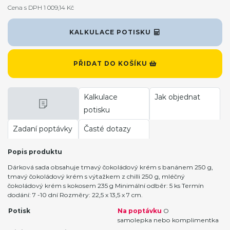
Cena s DPH 1 009,14 Kč
KALKULACE POTISKU
PŘIDAT DO KOŠÍKU
Kalkulace
Jak objednat
potisku
Zadaní poptávky
Časté dotazy
Popis produktu
Dárková sada obsahuje tmavý čokoládový krém s banánem 250 g,
tmavý čokoládový krém s výtažkem z chilli 250 g, mléčný
čokoládový krém s kokosem 235 g Minimální odběr: 5 ks Termín
dodání: 7 -10 dní Rozměry: 22,5 x 13,5 x 7 cm.
Potisk
Na poptávku
O
samolepka nebo komplimentka