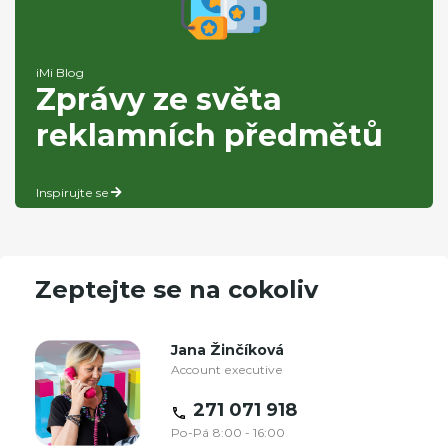
iMi Blog
Zprávy ze světa
reklamních předmětů
Inspirujte se
Zeptejte se na cokoliv
Jana Žinčíková
Account executive
271 071 918
Po-Pá 8:00 - 16:00