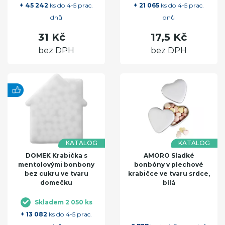
+ 45 242
ks do 4-5 prac.
+ 21 065
ks do 4-5 prac.
dnů
dnů
31 Kč
17,5 Kč
bez DPH
bez DPH
KATALOG
KATALOG
DOMEK Krabička s
AMORO Sladké
mentolovými bonbony
bonbóny v plechové
bez cukru ve tvaru
krabičce ve tvaru srdce,
domečku
bílá
Skladem 2 050 ks
+ 13 082
ks do 4-5 prac.