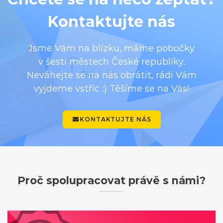
Kontaktujte nás
Jsme Vám na blízku, máme pobočky
v šesti městech České republiky.
Neváhejte se na nás obrátit, rádi Vám
vyjdeme vstříc :) Těšíme se na Vás!
KONTAKTUJTE NÁS
Proč spolupracovat právě s námi?