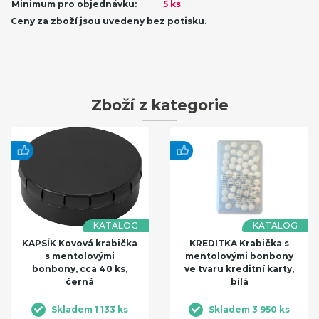
Minimum pro objednávku:
5 ks
Ceny za zboží jsou uvedeny bez potisku.
Zboží z kategorie
KATALOG
KATALOG
KAPSÍK Kovová krabička
KREDITKA Krabička s
s mentolovými
mentolovými bonbony
bonbony, cca 40 ks,
ve tvaru kreditní karty,
černá
bílá
Skladem 1 133 ks
Skladem 3 950 ks