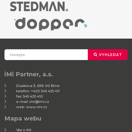
VYHLEDAT
iMi Partner, a.s.
Dusíkova 3, 638 00 Brno
telefon: +420 545 425 411
fax: 545 425 410
e-mail: imi@imi.cz
web: www.imi.cz
Mapa webu
Vše o iMi