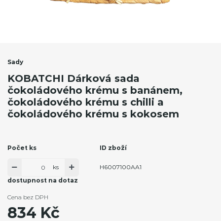
Sady
KOBATCHI Dárková sada
čokoládového krému s banánem,
čokoládového krému s chilli a
čokoládového krému s kokosem
Počet ks
ID zboží
ks
H6007100AA1
dostupnost na dotaz
Cena bez DPH
834 Kč