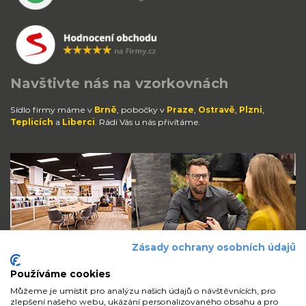
Navštivte nás na vzorkovnách
Sídlo firmy máme v
Brně
, pobočky v
Praze
,
Ostravě
,
Plzni
,
Teplicích
a
Liberci
. Rádi Vás u nás přivítáme.
Zásady ochrany osobních údajů
Používáme cookies
Můžeme je umístit pro analýzu našich údajů o návštěvnících, pro
zlepšení našeho webu, ukázání personalizovaného obsahu a pro