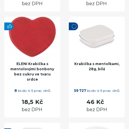
bez DPH
bez DPH
ELENI Krabička s
Krabička s mentolkami,
mentolovými bonbony
28g, bílá
bez cukru ve tvaru
srdce
8
ks do 4-5 prac. dnů
59 727
ks do 4-5 prac. dnů
18,5 Kč
46 Kč
bez DPH
bez DPH