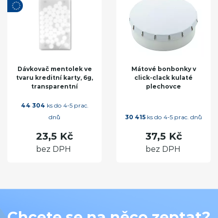
Dávkovač mentolek ve
Mátové bonbonky v
tvaru kreditní karty, 6g,
click-clack kulaté
transparentní
plechovce
44 304
ks do 4-5 prac.
dnů
30 415
ks do 4-5 prac. dnů
23,5 Kč
37,5 Kč
bez DPH
bez DPH
Chcete se na něco zeptat?