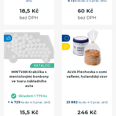
dnů
9 737
ks do 4-5 prac. dnů
18,5 Kč
60 Kč
bez DPH
bez DPH
KATALOG
MINTVAN Krabička s
ALVA Plechovka s osmi
mentolovými bonbony
vaflemi, holandský vzor
ve tvaru nákladního
auta
Skladem 1 779 ks
+ 4 729
ks do 4-5 prac. dnů
25 882
ks do 4-5 prac. dnů
15,5 Kč
246 Kč