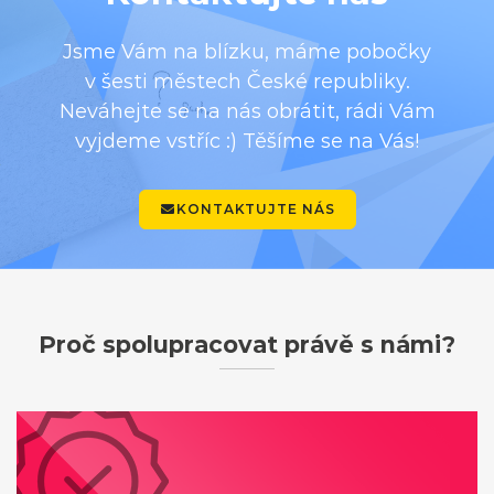
Jsme Vám na blízku, máme pobočky
v šesti městech České republiky.
Neváhejte se na nás obrátit, rádi Vám
vyjdeme vstříc :) Těšíme se na Vás!
KONTAKTUJTE NÁS
Proč spolupracovat právě s námi?