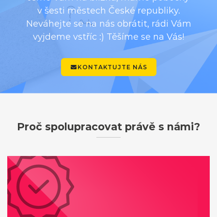
v šesti městech České republiky.
Neváhejte se na nás obrátit, rádi Vám
vyjdeme vstříc :) Těšíme se na Vás!
KONTAKTUJTE NÁS
Proč spolupracovat právě s námi?