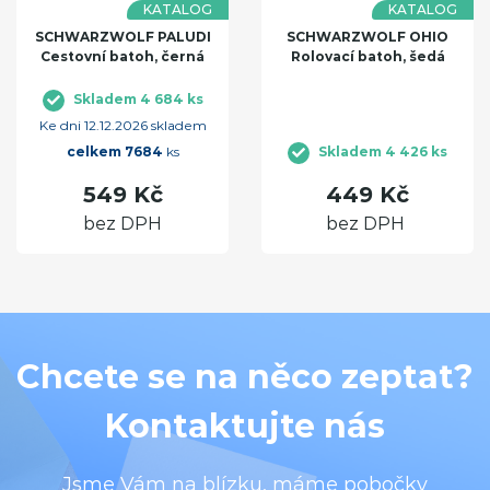
KATALOG
KATALOG
SCHWARZWOLF PALUDI
SCHWARZWOLF OHIO
Cestovní batoh, černá
Rolovací batoh, šedá
Skladem 4 684 ks
Ke dni 12.12.2026 skladem
celkem 7684
ks
Skladem 4 426 ks
549 Kč
449 Kč
bez DPH
bez DPH
Chcete se na něco zeptat?
Kontaktujte nás
Jsme Vám na blízku, máme pobočky