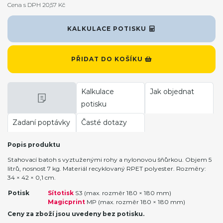
Cena s DPH 20,57 Kč
KALKULACE POTISKU
PŘIDAT DO KOŠÍKU
Kalkulace
Jak objednat
potisku
Zadaní poptávky
Časté dotazy
Popis produktu
Stahovací batoh s vyztuženými rohy a nylonovou šňůrkou. Objem 5
litrů, nosnost 7 kg. Materiál recyklovaný RPET polyester. Rozměry:
34 × 42 × 0,1 cm.
Potisk
Sítotisk
S3 (max. rozměr 180 × 180 mm)
Magicprint
MP (max. rozměr 180 × 180 mm)
Ceny za zboží jsou uvedeny bez potisku.