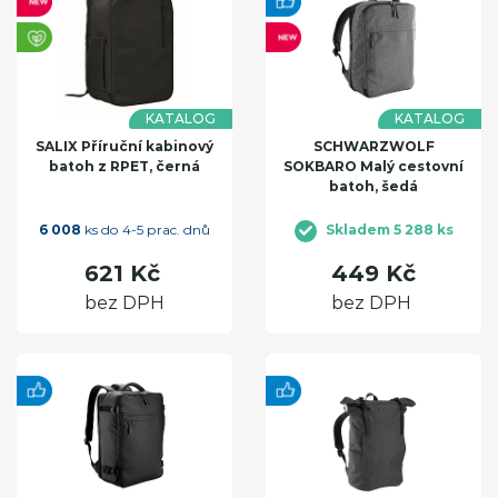
KATALOG
KATALOG
SALIX Příruční kabinový
SCHWARZWOLF
batoh z RPET, černá
SOKBARO Malý cestovní
batoh, šedá
6 008
ks do 4-5 prac. dnů
Skladem 5 288 ks
621 Kč
449 Kč
bez DPH
bez DPH