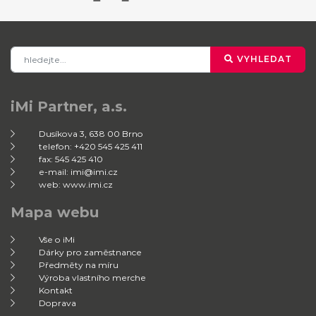
VYHLEDAT
iMi Partner, a.s.
Dusíkova 3, 638 00 Brno
telefon: +420 545 425 411
fax: 545 425 410
e-mail: imi@imi.cz
web: www.imi.cz
Mapa webu
Vše o iMi
Dárky pro zaměstnance
Předměty na míru
Výroba vlastního merche
Kontakt
Doprava