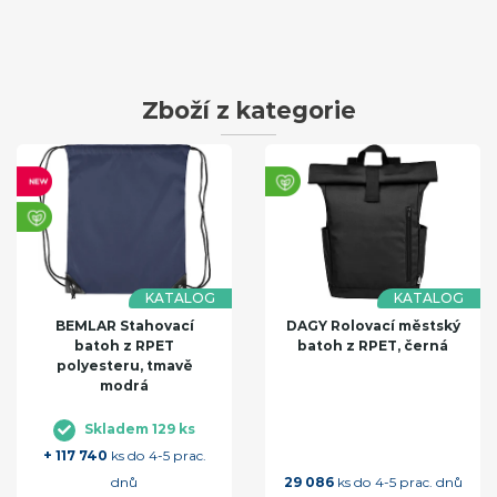
Zboží z kategorie
KATALOG
KATALOG
BEMLAR Stahovací
DAGY Rolovací městský
batoh z RPET
batoh z RPET, černá
polyesteru, tmavě
modrá
Skladem 129 ks
+ 117 740
ks do 4-5 prac.
dnů
29 086
ks do 4-5 prac. dnů