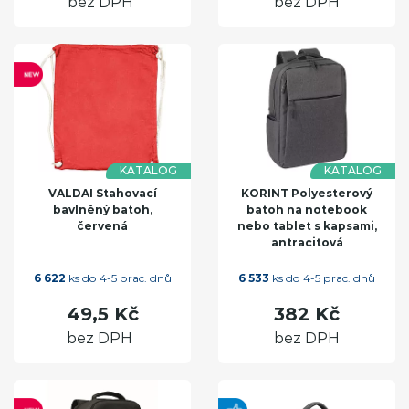
bez DPH
bez DPH
KATALOG
KATALOG
VALDAI Stahovací
KORINT Polyesterový
bavlněný batoh,
batoh na notebook
červená
nebo tablet s kapsami,
antracitová
6 622
ks do 4-5 prac. dnů
6 533
ks do 4-5 prac. dnů
49,5 Kč
382 Kč
bez DPH
bez DPH