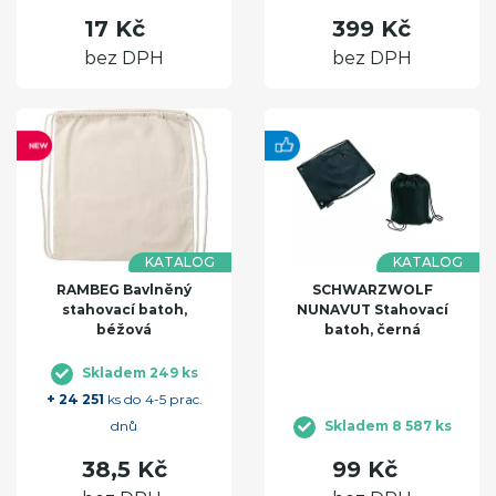
17 Kč
399 Kč
bez DPH
bez DPH
KATALOG
KATALOG
RAMBEG Bavlněný
SCHWARZWOLF
stahovací batoh,
NUNAVUT Stahovací
béžová
batoh, černá
Skladem 249 ks
+ 24 251
ks do 4-5 prac.
dnů
Skladem 8 587 ks
38,5 Kč
99 Kč