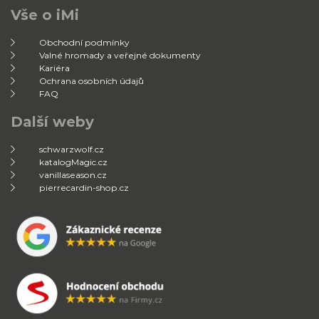
Vše o iMi
Obchodní podmínky
Valné hromady a veřejné dokumenty
Kariéra
Ochrana osobních údajů
FAQ
Další weby
schwarzwolf.cz
katalogMagic.cz
vanillaseason.cz
pierrecardin-shop.cz