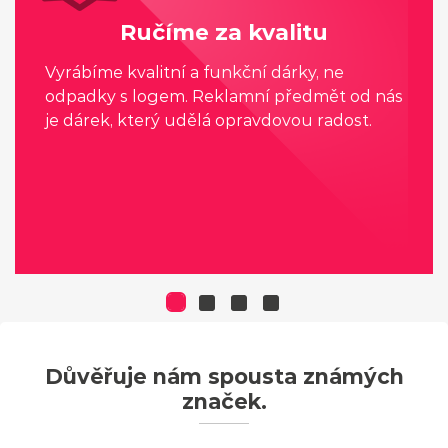
Ručíme za kvalitu
Vyrábíme kvalitní a funkční dárky, ne
odpadky s logem. Reklamní předmět od nás
je dárek, který udělá opravdovou radost.
Důvěřuje nám spousta známých
značek.