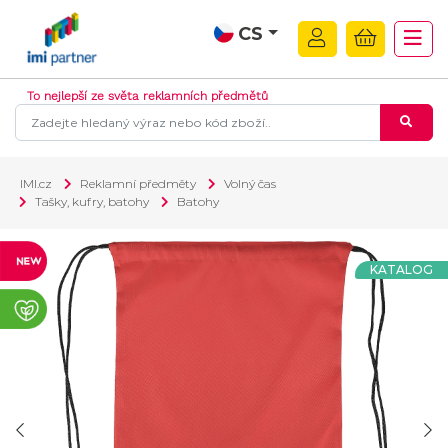
CS
To nejlepší ze světa reklamních předmětů
IMI.cz
Reklamní předměty
Volný čas
Tašky, kufry, batohy
Batohy
KATALOG