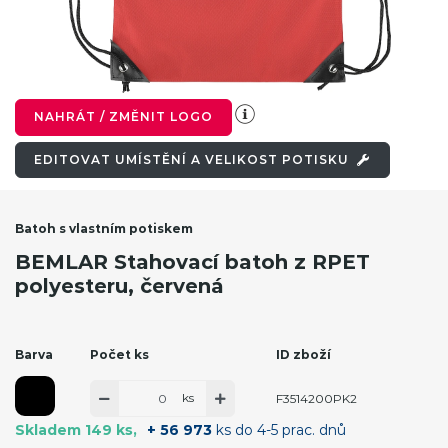
NAHRÁT / ZMĚNIT LOGO
EDITOVAT UMÍSTĚNÍ A VELIKOST POTISKU
Batoh s vlastním potiskem
BEMLAR Stahovací batoh z RPET
polyesteru, červená
Barva
Počet ks
ID zboží
ks
F3514200PK2
Skladem 149 ks
+ 56 973
ks do 4-5 prac. dnů