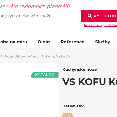
í ze světa reklamních předmětů
VYHLEDA
Rozšířené vyhledává
roba na míru
O nás
Reference
Služby
Nože, příbory, otvíráky
Kuchyňské nože
Kuchyňské nože
KATALOG
VS KOFU K
Barva
Stav