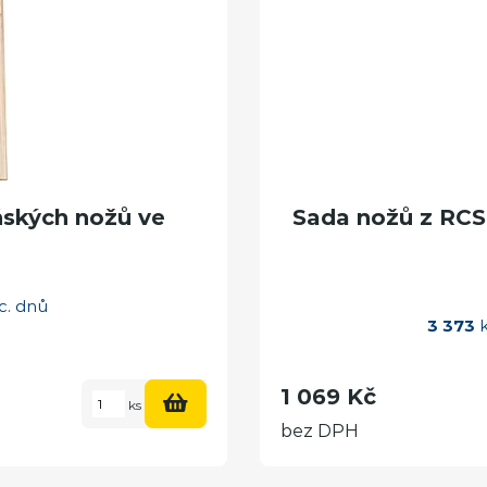
ňských nožů ve
Sada nožů z RCS 
c. dnů
3 373
k
1 069 Kč
ks
bez DPH