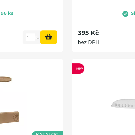
96 ks
S
395 Kč
ks
bez DPH
KATALOG