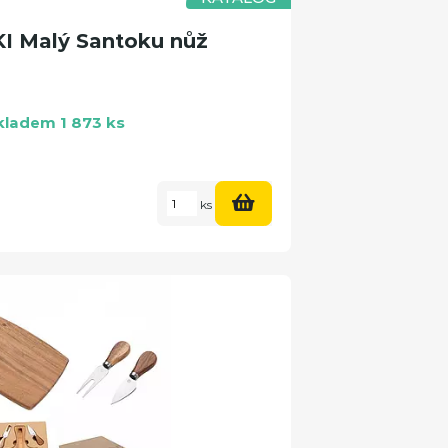
I Malý Santoku nůž
kladem 1 873 ks
ks