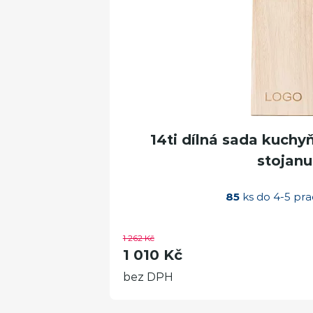
14ti dílná sada kuchy
stojanu
85
ks do 4-5 pra
1 262 Kč
1 010 Kč
bez DPH