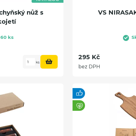
chyňský nůž s
VS NIRASAK
ojetí
60 ks
S
295 Kč
ks
bez DPH