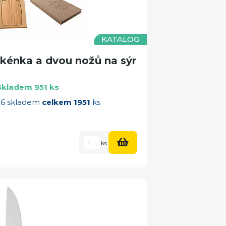
KATALOG
kénka a dvou nožů na sýr
Skladem 951 ks
026 skladem
celkem 1951
ks
ks