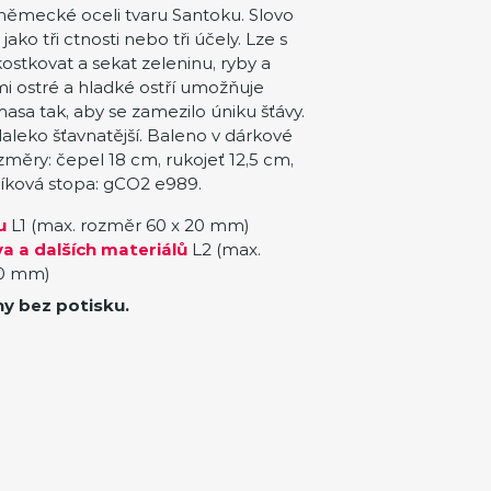
 německé oceli tvaru Santoku. Slovo
jako tři ctnosti nebo tři účely. Lze s
kostkovat a sekat zeleninu, ryby a
mi ostré a hladké ostří umožňuje
masa tak, aby se zamezilo úniku šťávy.
leko šťavnatější. Baleno v dárkové
změry: čepel 18 cm, rukojeť 12,5 cm,
hlíková stopa: gCO2 e989.
u
L1 (max. rozměr 60 x 20 mm)
a a dalších materiálů
L2 (max.
20 mm)
ny bez potisku.