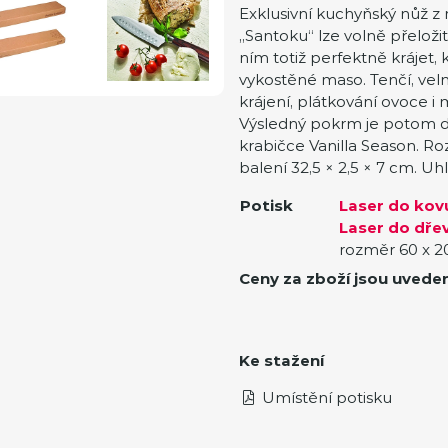
Exklusivní kuchyňský nůž z
„Santoku“ lze volně přeložit 
ním totiž perfektně krájet, 
vykostěné maso. Tenčí, vel
krájení, plátkování ovoce i 
Výsledný pokrm je potom da
krabičce Vanilla Season. Ro
balení 32,5 × 2,5 × 7 cm. U
Potisk
Laser do kov
Laser do dřev
rozměr 60 x 
Ceny za zboží jsou uvede
Ke stažení
Umístění potisku