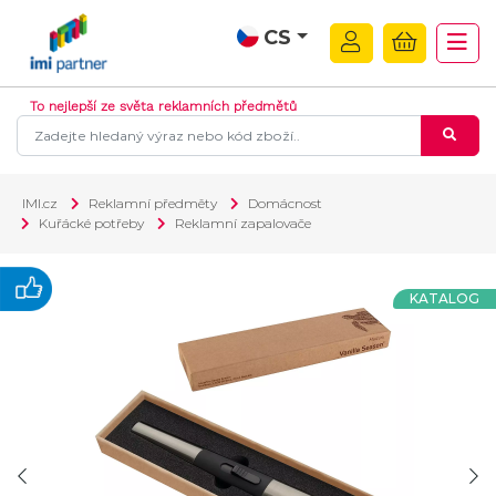
CS
To nejlepší ze světa reklamních předmětů
IMI.cz
Reklamní předměty
Domácnost
Kuřácké potřeby
Reklamní zapalovače
KATALOG