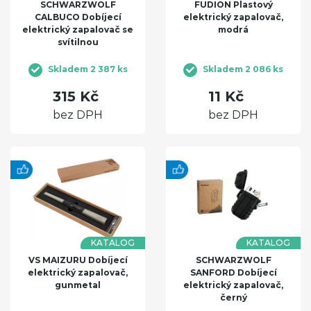
SCHWARZWOLF
FUDION Plastový
CALBUCO Dobíjecí
elektrický zapalovač,
elektrický zapalovač se
modrá
svítilnou
Skladem 2 387 ks
Skladem 2 086 ks
315 Kč
11 Kč
bez DPH
bez DPH
KATALOG
KATALOG
VS MAIZURU Dobíjecí
SCHWARZWOLF
elektrický zapalovač,
SANFORD Dobíjecí
gunmetal
elektrický zapalovač,
černý