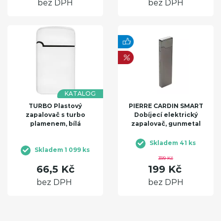
bez DPH
bez DPH
KATALOG
TURBO Plastový
PIERRE CARDIN SMART
zapalovač s turbo
Dobíjecí elektrický
plamenem, bílá
zapalovač, gunmetal
Skladem 41 ks
Skladem 1 099 ks
399 Kč
66,5 Kč
199 Kč
bez DPH
bez DPH