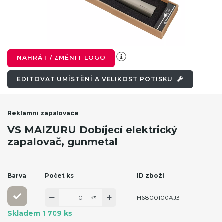
NAHRÁT / ZMĚNIT LOGO
EDITOVAT UMÍSTĚNÍ A VELIKOST POTISKU
Reklamní zapalovače
VS MAIZURU Dobíjecí elektrický
zapalovač, gunmetal
Barva
Počet ks
ID zboží
ks
H6800100AJ3
Skladem 1 709 ks