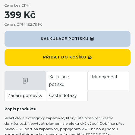
Cena bez DPH
399 Kč
Cena s DPH 482,79 Kč
KALKULACE POTISKU
PŘIDAT DO KOŠÍKU
Kalkulace
Jak objednat
potisku
Zadaní poptávky
Časté dotazy
Popis produktu
Praktický a ekologický zapalovač, který jistě oceníte v každé
domácnosti. Nevytváří plamen, ale elektrický výboj. Dobíjí se přes
Mikro USB port na zapalovači, připojením k PC nebo k jinému
kompatibilnímu zdroji s výstupním napětím DV 5V±0,5V a