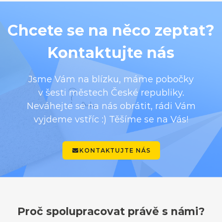
Chcete se na něco zeptat?
Kontaktujte nás
Jsme Vám na blízku, máme pobočky
v šesti městech České republiky.
Neváhejte se na nás obrátit, rádi Vám
vyjdeme vstříc :) Těšíme se na Vás!
KONTAKTUJTE NÁS
Proč spolupracovat právě s námi?