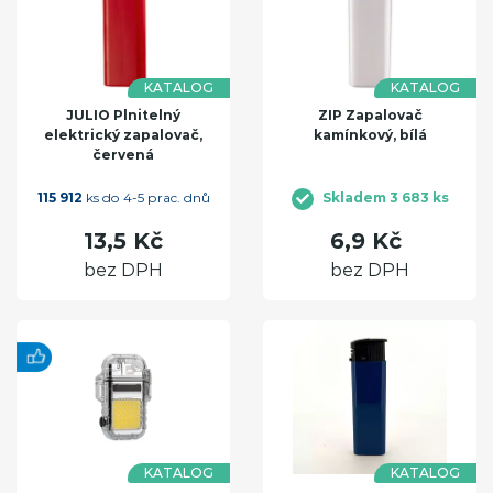
KATALOG
KATALOG
JULIO Plnitelný
ZIP Zapalovač
elektrický zapalovač,
kamínkový, bílá
červená
115 912
ks do 4-5 prac. dnů
Skladem 3 683 ks
13,5 Kč
6,9 Kč
bez DPH
bez DPH
KATALOG
KATALOG