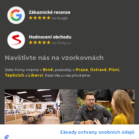
Navštivte nás na vzorkovnách
Sídlo firmy máme v
Brně
, pobočky v
Praze
,
Ostravě
,
Plzni
,
Teplicích
a
Liberci
. Rádi Vás u nás přivítáme.
Zásady ochrany osobních údajů