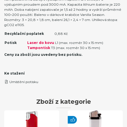
výstupním proudem pod 3000 mA. Kapacita lithium baterie je 220
mAh. Doba nabíjení zapalovače je 1,5 až 2 hodiny a vydrží průměrně
100–200 použití. Baleno v dárkové krabičce Vanilla Season.
Rozměry: 3 × 20,8 × 1,8 cm, balení 26,1 × 2,4 × 7 cm. Uhlíková stopa:
gCO2 e1105.
Recyklační poplatek
0,88 Kč
Potisk
Laser do kovu
L1 (max. rozměr 30 x 15 mm)
Tampontisk
T3 (max. rozměr 30 x 15 mm)
Ceny za zboží jsou uvedeny bez potisku.
Ke stažení
Umístění potisku
Zboží z kategorie