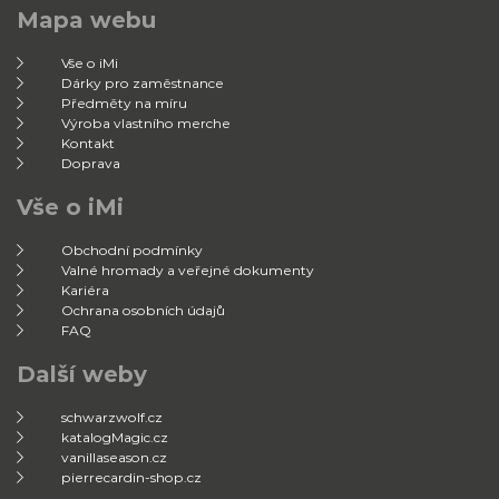
Mapa webu
Vše o iMi
Dárky pro zaměstnance
Předměty na míru
Výroba vlastního merche
Kontakt
Doprava
Vše o iMi
Obchodní podmínky
Valné hromady a veřejné dokumenty
Kariéra
Ochrana osobních údajů
FAQ
Další weby
schwarzwolf.cz
katalogMagic.cz
vanillaseason.cz
pierrecardin-shop.cz