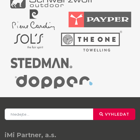
VYHLEDAT
iMi Partner, a.s.