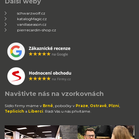
Další weby
schwarzwolf.cz
katalogMagic.cz
vanillaseason.cz
pierrecardin-shop.cz
Navštivte nás na vzorkovnách
Sídlo firmy máme v
Brně
, pobočky v
Praze
,
Ostravě
,
Plzni
,
Teplicích
a
Liberci
. Rádi Vás u nás přivítáme.