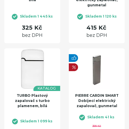
gunmetal
Skladem 1 445 ks
Skladem 1 120 ks
325 Kč
415 Kč
bez DPH
bez DPH
KATALOG
TURBO Plastový
PIERRE CARDIN SMART
zapalovač s turbo
Dobíjecí elektrický
plamenem, bílá
zapalovač, gunmetal
Skladem 41 ks
Skladem 1 099 ks
399 Kč