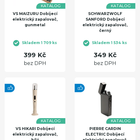
KATALOG
KATALOG
VS MAIZURU Dobíjecí
SCHWARZWOLF
elektrický zapalovač,
SANFORD Dobíjecí
gunmetal
elektrický zapalovač,
černý
Skladem 1 709 ks
Skladem 1 534 ks
399 Kč
349 Kč
bez DPH
bez DPH
KATALOG
KATALOG
VS HIKARI Dobíjecí
PIERRE CARDIN
elektrický zapalovač,
ELECTRIC Dobíjecí
bílá
elektrický zapalovač,