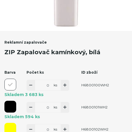
Reklamní zapalovače
ZIP Zapalovač kamínkový, bílá
Barva
Počet ks
ID zboží
ks
H6800100WH2
Skladem 3 683 ks
ks
H6800101WH2
Skladem 594 ks
ks
H6800102WH2