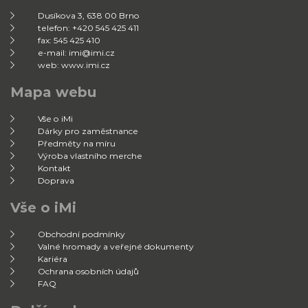
Dusíkova 3, 638 00 Brno
telefon: +420 545 425 411
fax: 545 425 410
e-mail: imi@imi.cz
web: www.imi.cz
Mapa webu
Vše o iMi
Dárky pro zaměstnance
Předměty na míru
Výroba vlastního merche
Kontakt
Doprava
Vše o iMi
Obchodní podmínky
Valné hromady a veřejné dokumenty
Kariéra
Ochrana osobních údajů
FAQ