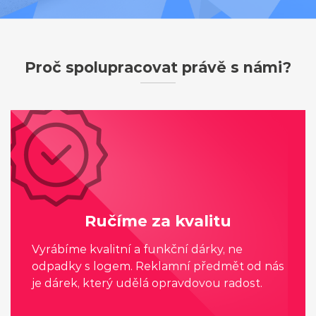
Proč spolupracovat právě s námi?
Ručíme za kvalitu
Vyrábíme kvalitní a funkční dárky, ne
odpadky s logem. Reklamní předmět od nás
je dárek, který udělá opravdovou radost.