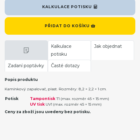
KALKULACE POTISKU
PŘIDAT DO KOŠÍKU
Kalkulace
Jak objednat
potisku
Zadaní poptávky
Časté dotazy
Popis produktu
Kamínkový zapalovač, plast. Rozměry: 8,2 × 2,2 × 1 cm.
Potisk
Tampontisk
T1 (max. rozměr 45 × 15 mm)
UV tisk
UV1 (max. rozměr 45 × 15 mm)
Ceny za zboží jsou uvedeny bez potisku.