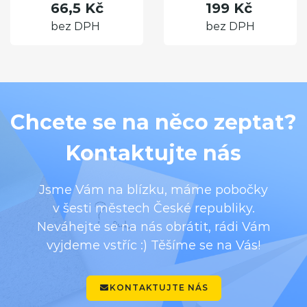
66,5 Kč
199 Kč
bez DPH
bez DPH
Chcete se na něco zeptat?
Kontaktujte nás
Jsme Vám na blízku, máme pobočky
v šesti městech České republiky.
Neváhejte se na nás obrátit, rádi Vám
vyjdeme vstříc :) Těšíme se na Vás!
KONTAKTUJTE NÁS