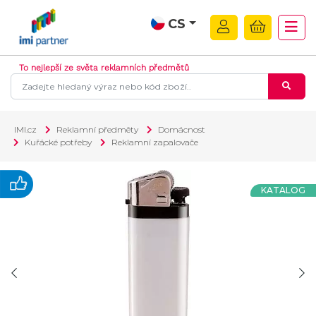
CS
To nejlepší ze světa reklamních předmětů
IMI.cz
Reklamní předměty
Domácnost
Kuřácké potřeby
Reklamní zapalovače
KATALOG