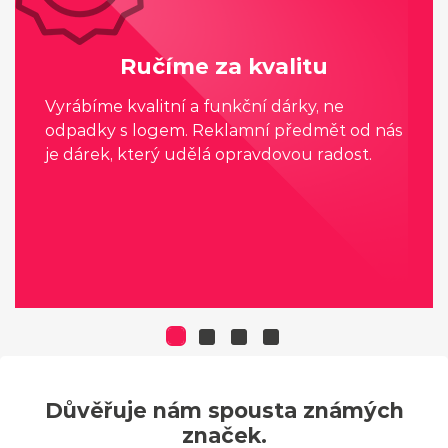
Ručíme za kvalitu
Vyrábíme kvalitní a funkční dárky, ne
odpadky s logem. Reklamní předmět od nás
je dárek, který udělá opravdovou radost.
Důvěřuje nám spousta známých
značek.