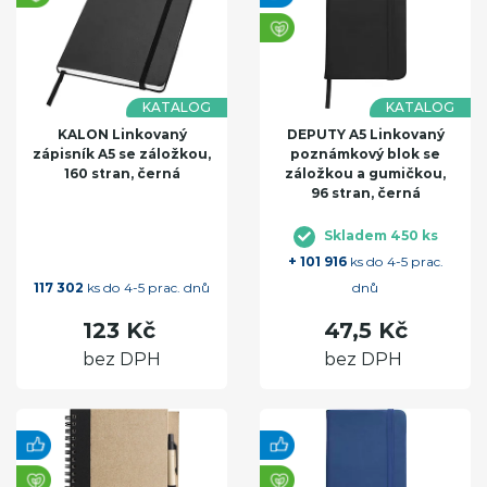
KATALOG
KATALOG
KALON Linkovaný
DEPUTY A5 Linkovaný
zápisník A5 se záložkou,
poznámkový blok se
160 stran, černá
záložkou a gumičkou,
96 stran, černá
Skladem 450 ks
+ 101 916
ks do 4-5 prac.
117 302
ks do 4-5 prac. dnů
dnů
123 Kč
47,5 Kč
bez DPH
bez DPH