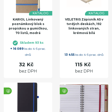
KATALOG
KATALOG
KARIOL Linkovaný
VELETRIS Zápisník A5 v
poznámkový blok s
tvrdých deskách, 192
propiskou a gumičkou,
linkovaných stran,
70 listů, modrá
krémová bílá
Skladem 93 ks
+ 16 089
ks do 4-5 prac.
dnů
13 455
ks do 4-5 prac. dnů
32 Kč
115 Kč
bez DPH
bez DPH