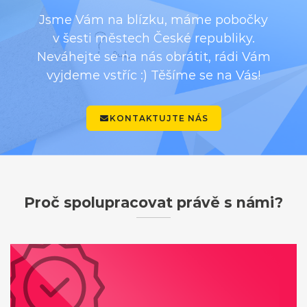
Jsme Vám na blízku, máme pobočky
v šesti městech České republiky.
Neváhejte se na nás obrátit, rádi Vám
vyjdeme vstříc :) Těšíme se na Vás!
KONTAKTUJTE NÁS
Proč spolupracovat právě s námi?