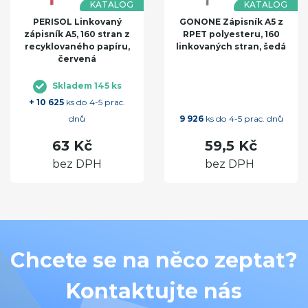
KATALOG
KATALOG
PERISOL Linkovaný
GONONE Zápisník A5 z
zápisník A5, 160 stran z
RPET polyesteru, 160
recyklovaného papíru,
linkovaných stran, šedá
červená
Skladem 145 ks
+ 10 625
ks do 4-5 prac.
dnů
9 926
ks do 4-5 prac. dnů
63 Kč
59,5 Kč
bez DPH
bez DPH
Chcete se na něco zeptat?
Kontaktujte nás