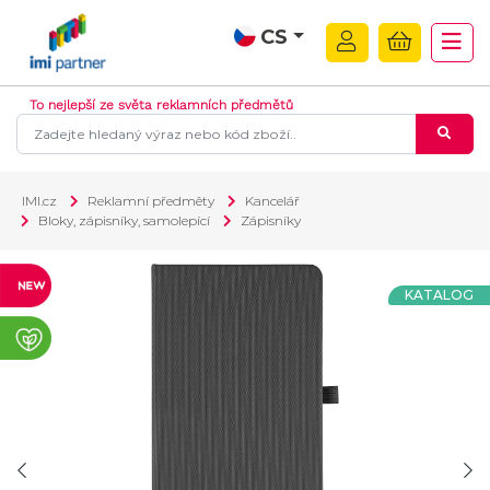
CS
To nejlepší ze světa reklamních předmětů
IMI.cz
Reklamní předměty
Kancelář
Bloky, zápisníky, samolepící
Zápisníky
KATALOG