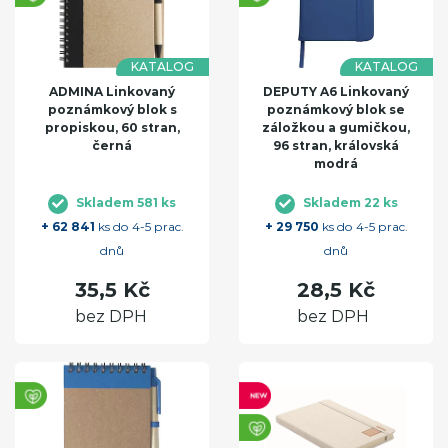
KATALOG
KATALOG
ADMINA Linkovaný
DEPUTY A6 Linkovaný
poznámkový blok s
poznámkový blok se
propiskou, 60 stran,
záložkou a gumičkou,
černá
96 stran, královská
modrá
Skladem 581 ks
Skladem 22 ks
+ 62 841
ks do 4-5 prac.
+ 29 750
ks do 4-5 prac.
dnů
dnů
35,5 Kč
28,5 Kč
bez DPH
bez DPH