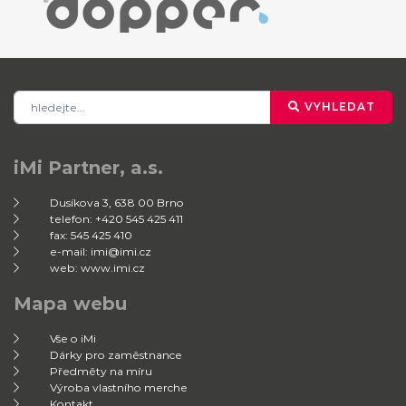
VYHLEDAT
iMi Partner, a.s.
Dusíkova 3, 638 00 Brno
telefon: +420 545 425 411
fax: 545 425 410
e-mail: imi@imi.cz
web: www.imi.cz
Mapa webu
Vše o iMi
Dárky pro zaměstnance
Předměty na míru
Výroba vlastního merche
Kontakt