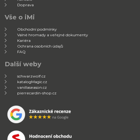
Doprava
Vše o iMi
Obchodní podmínky
Valné hromady a veřejné dokumenty
Kariéra
Ochrana osobních údajů
FAQ
Další weby
schwarzwolf.cz
katalogMagic.cz
vanillaseason.cz
pierrecardin-shop.cz