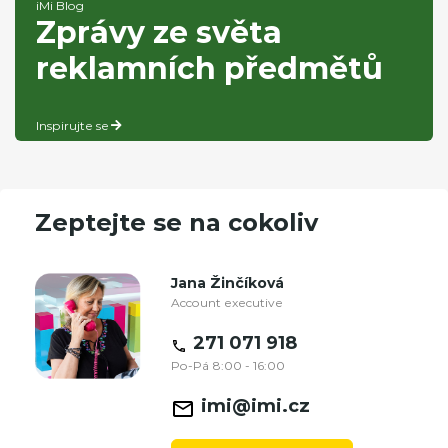
iMi Blog
Zprávy ze světa
reklamních předmětů
Inspirujte se
Zeptejte se na cokoliv
Jana Žinčíková
Account executive
271 071 918
Po-Pá 8:00 - 16:00
imi@imi.cz