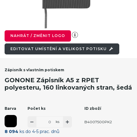
NAHRÁT / ZMĚNIT LOGO
EDITOVAT UMÍSTĚNÍ A VELIKOST POTISKU
Zápisník s vlastním potiskem
GONONE Zápisník A5 z RPET
polyesteru, 160 linkovaných stran, šedá
Barva
Počet ks
ID zboží
ks
B4007500PK2
8 094
ks do 4-5 prac. dnů