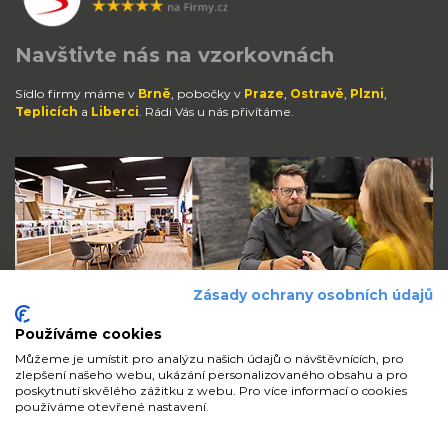
Navštivte nás na vzorkovnách
Sídlo firmy máme v
Brně
, pobočky v
Praze
,
Ostravě
,
Plzni
,
Teplicích
a
Liberci
. Rádi Vás u nás přivítáme.
Zásady ochrany osobních údajů
Používáme cookies
Můžeme je umístit pro analýzu našich údajů o návštěvnících, pro
zlepšení našeho webu, ukázání personalizovaného obsahu a pro
Zůstaňte s námi v kontaktu
poskytnutí skvělého zážitku z webu. Pro více informací o cookies
používáme otevřené nastavení.
volejte
pište
sdílejte