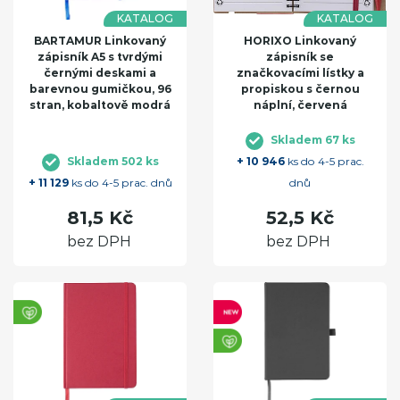
KATALOG
KATALOG
BARTAMUR Linkovaný
HORIXO Linkovaný
zápisník A5 s tvrdými
zápisník se
černými deskami a
značkovacími lístky a
barevnou gumičkou, 96
propiskou s černou
stran, kobaltově modrá
náplní, červená
Skladem 67 ks
Skladem 502 ks
+ 10 946
ks do 4-5 prac.
+ 11 129
ks do 4-5 prac. dnů
dnů
81,5 Kč
52,5 Kč
bez DPH
bez DPH