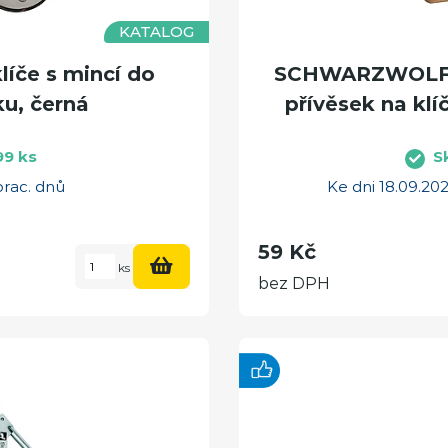
KATALOG
íče s mincí do
SCHWARZWOLF 
u, černá
přívěsek na klíč
99 ks
S
prac. dnů
Ke dni 18.09.2
59 Kč
ks
bez DPH