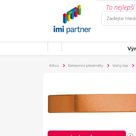
To nejlepš
Vý
IMI.cz
Reklamní předměty
Volný čas