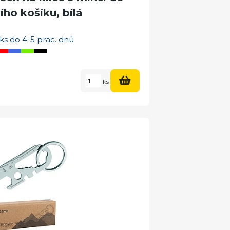
ho košíku, bílá
ks do 4-5 prac. dnů
ks