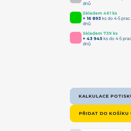
dnů
Skladem 461 ks
+ 16 893
ks do 4-5 prac
dnů
Skladem 739 ks
+ 43 945
ks do 4-5 prac
dnů
KALKULACE POTIS
PŘIDAT DO KOŠÍKU