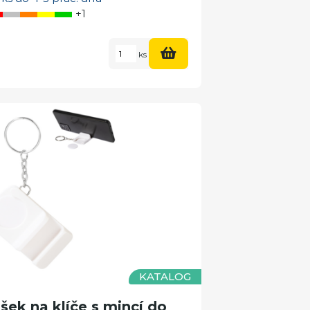
+1
ks
KATALOG
ek na klíče s mincí do