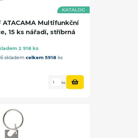
KATALOG
ATACAMA Multifunkční
e, 15 ks nářadí, stříbrná
kladem 2 918 ks
026 skladem
celkem 5918
ks
ks