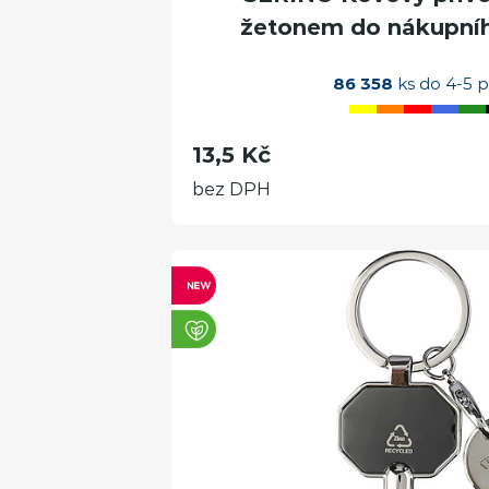
žetonem do nákupního
86 358
ks do 4-5 p
13,5 Kč
bez DPH