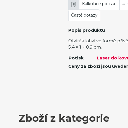
Kalkulace potisku
Ja
Časté dotazy
Popis produktu
Otvírák lahví ve formě přív
5,4 × 1 × 0,9 cm.
Potisk
Laser do kov
Ceny za zboží jsou uvede
Zboží z kategorie