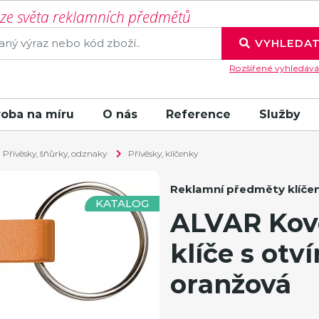
í ze světa reklamních předmětů
VYHLEDA
Rozšířené vyhledává
roba na míru
O nás
Reference
Služby
Přívěsky, šňůrky, odznaky
Přívěsky, klíčenky
Reklamní předměty klíče
KATALOG
ALVAR Kovo
klíče s otv
oranžová