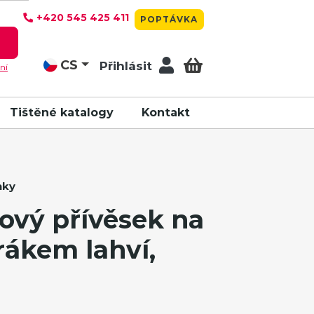
+420 545 425 411
POPTÁVKA
T
CS
Přihlásit
ní
Tištěné katalogy
Kontakt
nky
vý přívěsek na
írákem lahví,