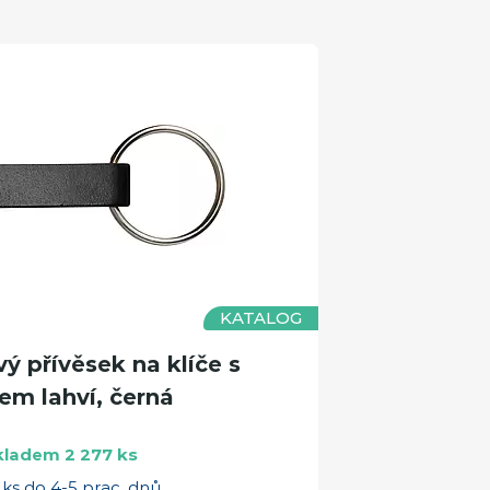
KATALOG
 přívěsek na klíče s
em lahví, černá
kladem 2 277 ks
ks do 4-5 prac. dnů