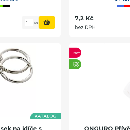
7,2 Kč
ks
bez DPH
KATALOG
ek na klíče s
ONGURO Přívěš