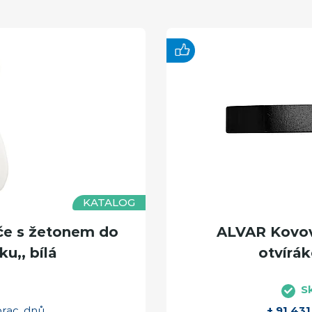
KATALOG
če s žetonem do
ALVAR Kovový
u,, bílá
otvírák
S
prac. dnů
+ 91 431