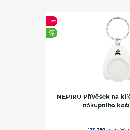
NEPIRO Přívěšek na klí
nákupního košík
152 790
ks do 4-5 