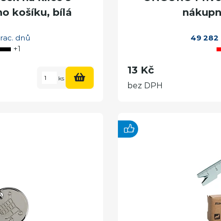
 košíku, bílá
nákupní
rac. dnů
49 282
+1
13 Kč
ks
bez DPH