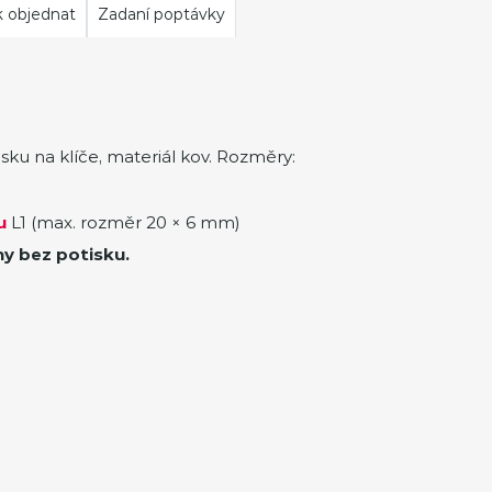
k objednat
Zadaní poptávky
ěsku na klíče, materiál kov. Rozměry:
u
L1 (max. rozměr 20 × 6 mm)
ny bez potisku.