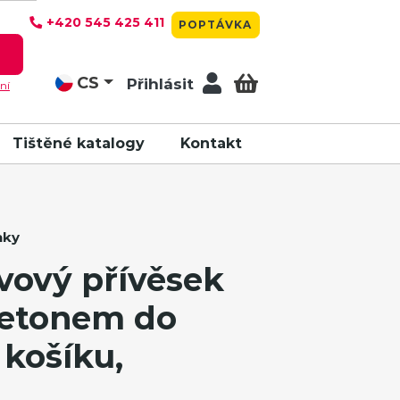
+420 545 425 411
POPTÁVKA
T
CS
Přihlásit
ní
Tištěné katalogy
Kontakt
nky
vový přívěsek
 žetonem do
košíku,