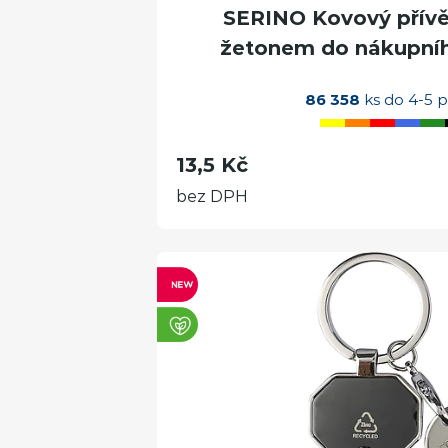
SERINO Kovový přívěs
žetonem do nákupního
86 358
ks do 4-5 p
13,5 Kč
bez DPH