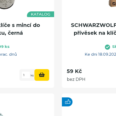
KATALOG
íče s mincí do
SCHWARZWOLF 
u, černá
přívěsek na klíč
99 ks
S
prac. dnů
Ke dni 18.09.2
59 Kč
ks
bez DPH