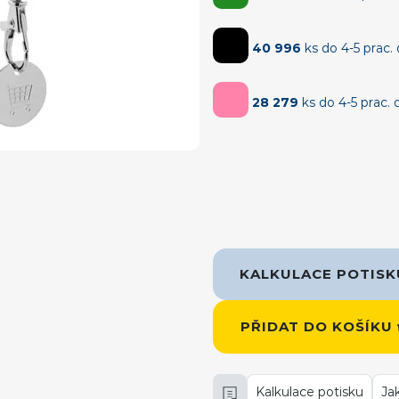
40 996
ks do 4-5 prac.
28 279
ks do 4-5 prac. 
KALKULACE POTIS
PŘIDAT DO KOŠÍKU
Kalkulace potisku
Ja