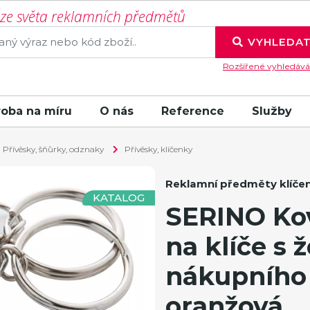
í ze světa reklamních předmětů
VYHLEDA
Rozšířené vyhledává
roba na míru
O nás
Reference
Služby
Přívěsky, šňůrky, odznaky
Přívěsky, klíčenky
Reklamní předměty klíče
KATALOG
SERINO Ko
na klíče s
nákupního 
oranžová