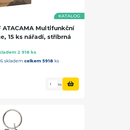
KATALOG
ATACAMA Multifunkční
e, 15 ks nářadí, stříbrná
kladem 2 918 ks
026 skladem
celkem 5918
ks
ks