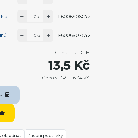
F6006906CY2
 dnů
ks
F6006907CY2
dnů
ks
Cena bez DPH
13,5 Kč
Cena s DPH 16,34 Kč
KU
k objednat
Zadaní poptávky