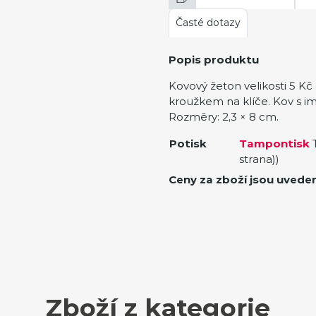
Časté dotazy
Popis produktu
Kovový žeton velikosti 5 Kč
kroužkem na klíče. Kov s im
Rozměry: 2,3 × 8 cm.
Potisk
Tampontisk
T
strana))
Ceny za zboží jsou uvede
Zboží z kategorie