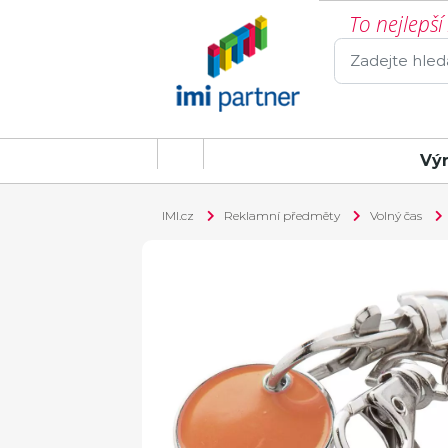
To nejlepš
Vý
IMI.cz
Reklamní předměty
Volný čas