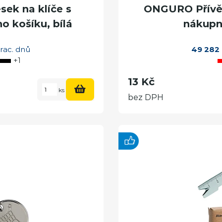
ek na klíče s
ONGURO Přívěš
 košíku, bílá
nákupní
rac. dnů
49 282
+1
13 Kč
ks
bez DPH