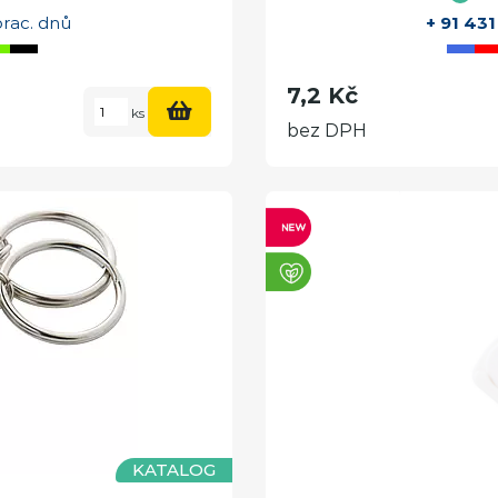
prac. dnů
+ 91 431
7,2 Kč
ks
bez DPH
KATALOG