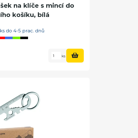
ek na klíče s mincí do
ho košíku, bílá
ks do 4-5 prac. dnů
ks