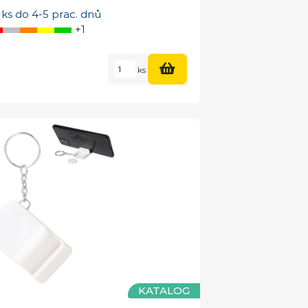
ks do 4-5 prac. dnů
+1
ks
KATALOG