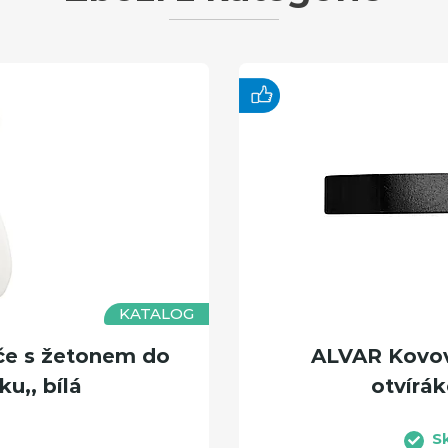
KATALOG
če s žetonem do
ALVAR Kovový
u,, bílá
otvírák
S