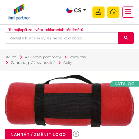
CS
To nejlepší ze světa reklamních předmětů
IMI.cz
Reklamní předměty
Volný čas
Zahrada, pláž, stanování
Deky
KATALOG
NAHRÁT / ZMĚNIT LOGO