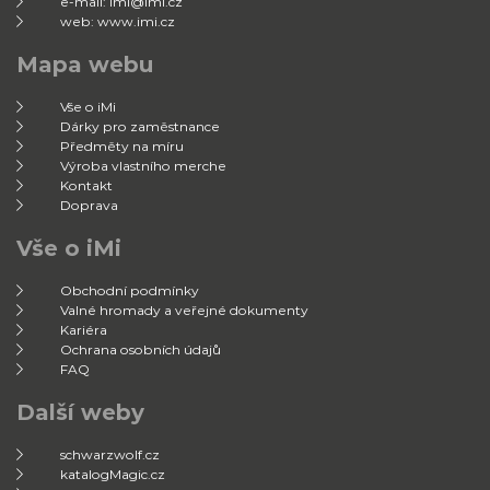
e-mail: imi@imi.cz
web: www.imi.cz
Mapa webu
Vše o iMi
Dárky pro zaměstnance
Předměty na míru
Výroba vlastního merche
Kontakt
Doprava
Vše o iMi
Obchodní podmínky
Valné hromady a veřejné dokumenty
Kariéra
Ochrana osobních údajů
FAQ
Další weby
schwarzwolf.cz
katalogMagic.cz