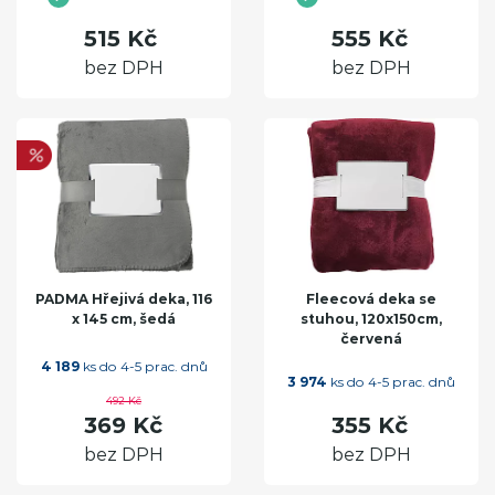
515 Kč
555 Kč
bez DPH
bez DPH
PADMA Hřejivá deka, 116
Fleecová deka se
x 145 cm, šedá
stuhou, 120x150cm,
červená
4 189
ks do 4-5 prac. dnů
3 974
ks do 4-5 prac. dnů
492 Kč
369 Kč
355 Kč
bez DPH
bez DPH