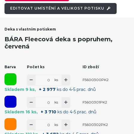
EDITOVAT UMÍSTĚNÍ A VELIKOST POTISKU
Deka s vlastním potiskem
BÁRA Fleecová deka s popruhem,
červená
Barva
Počet ks
ID zboží
ks
F5600300PK2
Skladem 9 ks
+ 2 977
ks do 4-5 prac. dnů
ks
F5600301PK2
Skladem 16 ks
+ 3 710
ks do 4-5 prac. dnů
ks
F5600302PK2