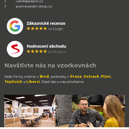
vanillaseason.cz
pierrecardin-shop.cz
Navštivte nás na vzorkovnách
Sídlo firmy máme v
Brně
, pobočky v
Praze
,
Ostravě
,
Plzni
,
Teplicích
a
Liberci
. Rádi Vás u nás přivítáme.