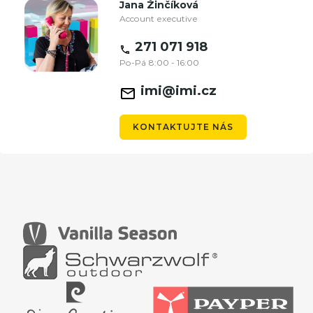
Jana Žinčíková
Account executive
271 071 918
Po-Pá 8:00 - 16:00
imi@imi.cz
KONTAKTUJTE NÁS