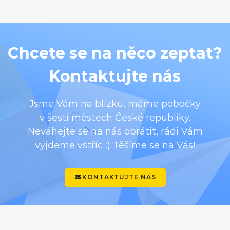
Chcete se na něco zeptat?
Kontaktujte nás
Jsme Vám na blízku, máme pobočky
v šesti městech České republiky.
Neváhejte se na nás obrátit, rádi Vám
vyjdeme vstříc :) Těšíme se na Vás!
KONTAKTUJTE NÁS