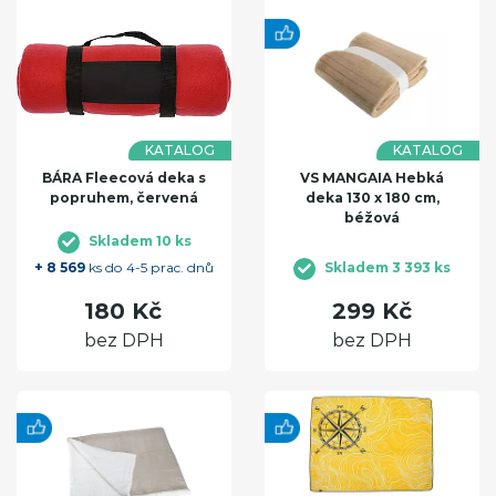
KATALOG
KATALOG
BÁRA Fleecová deka s
VS MANGAIA Hebká
popruhem, červená
deka 130 x 180 cm,
béžová
Skladem 10 ks
+ 8 569
ks do 4-5 prac. dnů
Skladem 3 393 ks
180 Kč
299 Kč
bez DPH
bez DPH