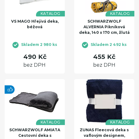
KATALOG
KATALOG
VS MAGO Hřejivá deka,
SCHWARZWOLF
béžová
ALVERNIA Pikniková
deka, 140 x 170 cm, žlutá
Skladem 2 980 ks
Skladem 2 492 ks
490 Kč
455 Kč
bez DPH
bez DPH
KATALOG
KATALOG
SCHWARZWOLF AMIATA
ZUNAS Fleecová deka s
Cestovní deka s
vaflovým designem,