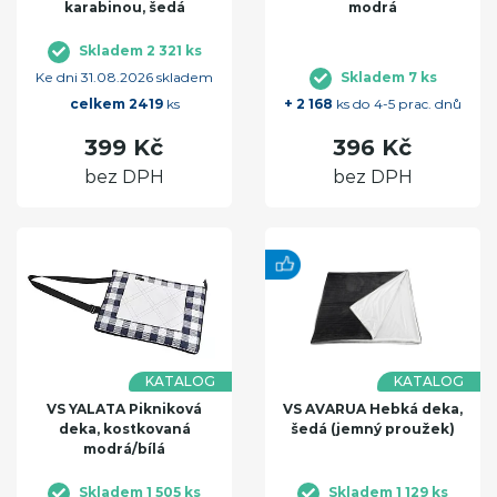
karabinou, šedá
modrá
Skladem 2 321 ks
Ke dni 31.08.2026 skladem
Skladem 7 ks
celkem 2419
ks
+ 2 168
ks do 4-5 prac. dnů
399 Kč
396 Kč
bez DPH
bez DPH
KATALOG
KATALOG
VS YALATA Pikniková
VS AVARUA Hebká deka,
deka, kostkovaná
šedá (jemný proužek)
modrá/bílá
Skladem 1 505 ks
Skladem 1 129 ks