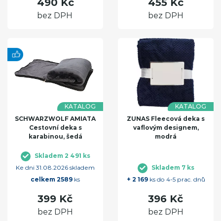
490 Kč
455 Kč
bez DPH
bez DPH
KATALOG
KATALOG
SCHWARZWOLF AMIATA
ZUNAS Fleecová deka s
Cestovní deka s
vaflovým designem,
karabinou, šedá
modrá
Skladem 2 491 ks
Ke dni 31.08.2026 skladem
Skladem 7 ks
celkem 2589
ks
+ 2 169
ks do 4-5 prac. dnů
399 Kč
396 Kč
bez DPH
bez DPH