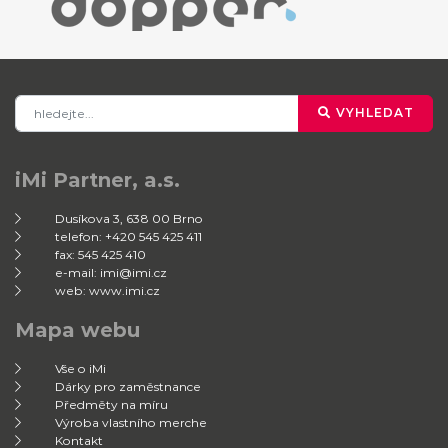
VYHLEDAT
iMi Partner, a.s.
Dusíkova 3, 638 00 Brno
telefon: +420 545 425 411
fax: 545 425 410
e-mail: imi@imi.cz
web: www.imi.cz
Mapa webu
Vše o iMi
Dárky pro zaměstnance
Předměty na míru
Výroba vlastního merche
Kontakt