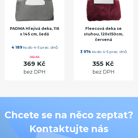
PADMA Hřejivá deka, 116
Fleecová deka se
x 145 cm, šedá
stuhou, 120x150cm,
červená
4 189
ks do 4-5 prac. dnů
3 974
ks do 4-5 prac. dnů
492 Kč
369 Kč
355 Kč
bez DPH
bez DPH
Chcete se na něco zeptat?
Kontaktujte nás