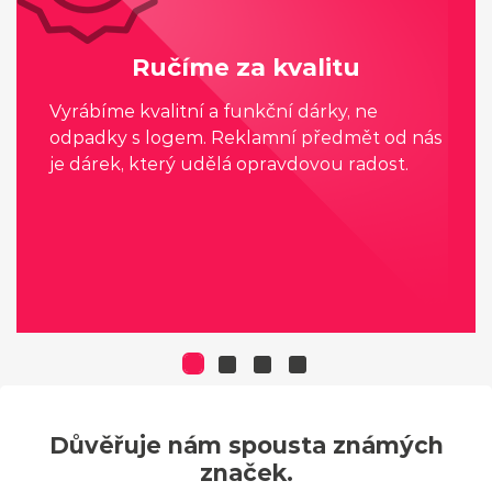
Ručíme za kvalitu
Vyrábíme kvalitní a funkční dárky, ne
odpadky s logem. Reklamní předmět od nás
je dárek, který udělá opravdovou radost.
Důvěřuje nám spousta známých
značek.