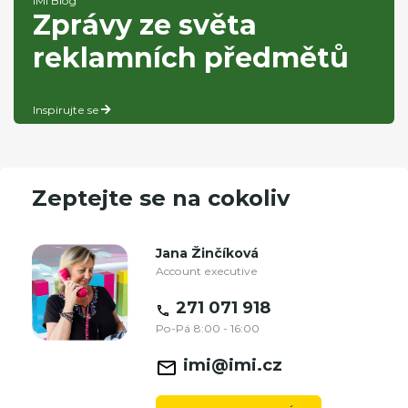
iMi Blog
Zprávy ze světa
reklamních předmětů
Inspirujte se
Zeptejte se na cokoliv
Jana Žinčíková
Account executive
271 071 918
Po-Pá 8:00 - 16:00
imi@imi.cz