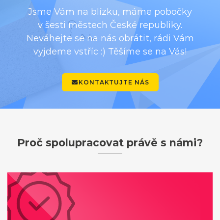
Jsme Vám na blízku, máme pobočky
v šesti městech České republiky.
Neváhejte se na nás obrátit, rádi Vám
vyjdeme vstříc :) Těšíme se na Vás!
KONTAKTUJTE NÁS
Proč spolupracovat právě s námi?