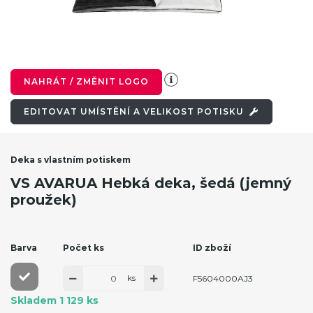
NAHRÁT / ZMĚNIT LOGO
EDITOVAT UMÍSTĚNÍ A VELIKOST POTISKU
Deka s vlastním potiskem
VS AVARUA Hebká deka, šedá (jemný
proužek)
Barva
Počet ks
ID zboží
ks
F5604000AJ3
Skladem 1 129 ks