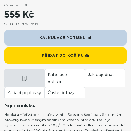
Cena bez DPH
555 Kč
Cena s DPH 671,55 Kč
KALKULACE POTISKU
PŘIDAT DO KOŠÍKU
Kalkulace
Jak objednat
potisku
Zadaní poptávky
Časté dotazy
Popis produktu
Hebká a hřejivá deka značky Vanilla Season v šedé barvě s jemnými
proužky bude krásným doplňkem Vašeho interiéru. Deka je
vyrobena ze speciálního 230 g/m2 žakárového flanelu s bílou spodní
stranou v imitaci 180 g/m2 materiálu z norka. Dodávána převázaná