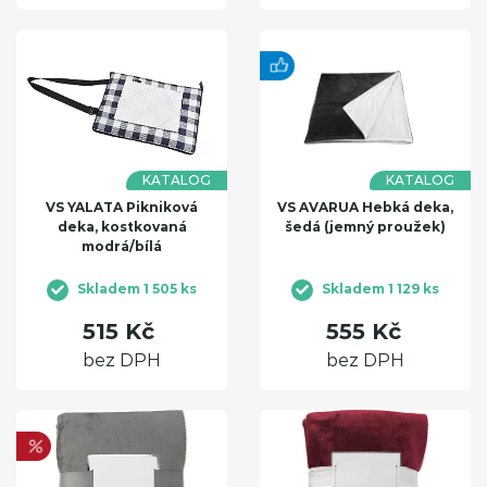
KATALOG
KATALOG
VS YALATA Pikniková
VS AVARUA Hebká deka,
deka, kostkovaná
šedá (jemný proužek)
modrá/bílá
Skladem 1 505 ks
Skladem 1 129 ks
515 Kč
555 Kč
bez DPH
bez DPH