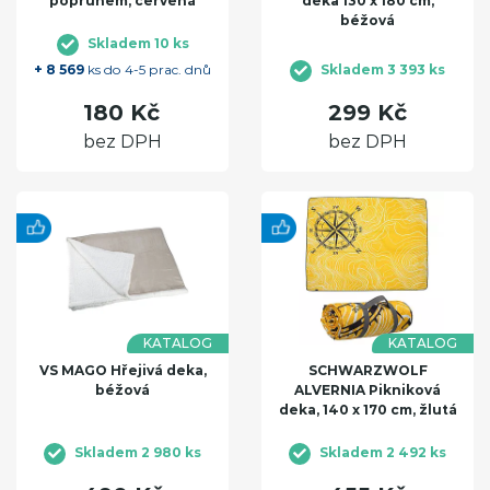
popruhem, červená
deka 130 x 180 cm,
béžová
Skladem 10 ks
+ 8 569
ks do 4-5 prac. dnů
Skladem 3 393 ks
180 Kč
299 Kč
bez DPH
bez DPH
KATALOG
KATALOG
VS MAGO Hřejivá deka,
SCHWARZWOLF
béžová
ALVERNIA Pikniková
deka, 140 x 170 cm, žlutá
Skladem 2 980 ks
Skladem 2 492 ks