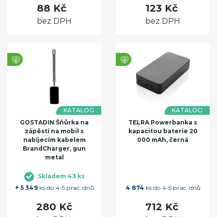
88 Kč
123 Kč
bez DPH
bez DPH
KATALOG
KATALOG
GOSTADIN Šňůrka na
TELRA Powerbanka s
zápěstí na mobil s
kapacitou baterie 20
nabíjecím kabelem
000 mAh, černá
BrandCharger, gun
metal
Skladem 43 ks
+ 5 349
ks do 4-5 prac. dnů
4 874
ks do 4-5 prac. dnů
280 Kč
712 Kč