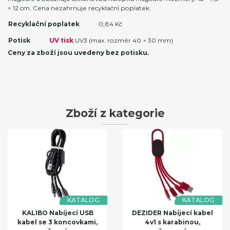
× 12 cm. Cena nezahrnuje recyklační poplatek.
Recyklační poplatek
0,84 Kč
Potisk
UV tisk
UV3 (max. rozměr 40 × 30 mm)
Ceny za zboží jsou uvedeny bez potisku.
Zboží z kategorie
KATALOG
KATALOG
KALIBO Nabíjecí USB
DEZIDER Nabíjecí kabel
kabel se 3 koncovkami,
4v1 s karabinou,