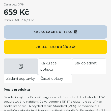
Cena bez DPH
659 Kč
Cena s DPH 797,39 Kč
KALKULACE POTISKU
PŘIDAT DO KOŠÍKU
Kalkulace
Jak objednat
potisku
Zadaní poptávky
Časté dotazy
Popis produktu
Skládací stojánek BrandCharger na telefon nebo tablet s funkcí 15W
bezdrátového nabíjení. Je vyrobený z RPET a obsahuje certifikaci
podle standardu Recycled Claim Standard (RCS). Kompatibilní s
MagSafe a obsahuje silikonovou nálepku MagSafe. Rozměry: 12 × 7,5