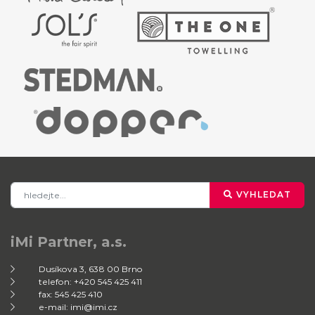
VYHLEDAT
iMi Partner, a.s.
Dusíkova 3, 638 00 Brno
telefon: +420 545 425 411
fax: 545 425 410
e-mail: imi@imi.cz