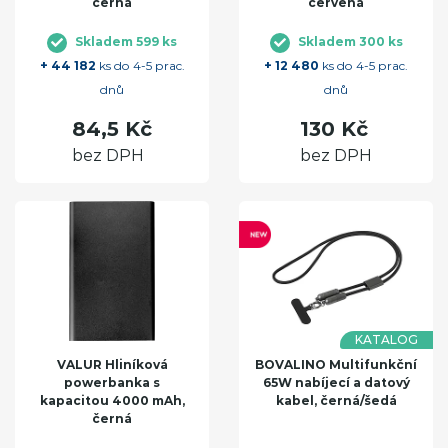
černá
červená
Skladem 599 ks
Skladem 300 ks
+ 44 182
ks do 4-5 prac.
+ 12 480
ks do 4-5 prac.
dnů
dnů
84,5 Kč
130 Kč
bez DPH
bez DPH
KATALOG
VALUR Hliníková
BOVALINO Multifunkční
powerbanka s
65W nabíjecí a datový
kapacitou 4000 mAh,
kabel, černá/šedá
černá