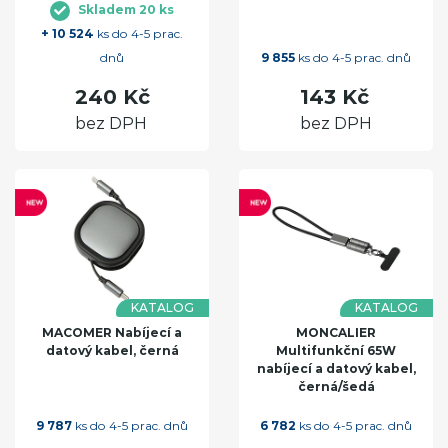
Skladem 20 ks
+ 10 524
ks do 4-5 prac.
dnů
9 855
ks do 4-5 prac. dnů
240 Kč
143 Kč
bez DPH
bez DPH
KATALOG
KATALOG
MACOMER Nabíjecí a
MONCALIER
datový kabel, černá
Multifunkční 65W
nabíjecí a datový kabel,
černá/šedá
9 787
ks do 4-5 prac. dnů
6 782
ks do 4-5 prac. dnů