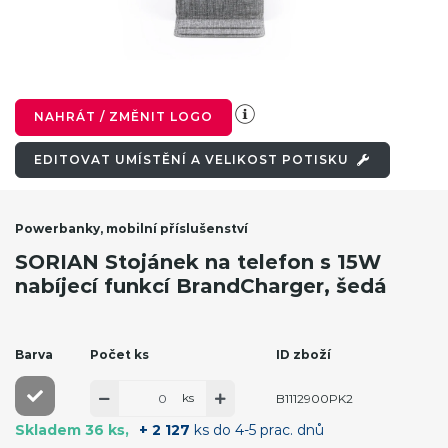
NAHRÁT / ZMĚNIT LOGO
EDITOVAT UMÍSTĚNÍ A VELIKOST POTISKU
Powerbanky, mobilní příslušenství
SORIAN Stojánek na telefon s 15W
nabíjecí funkcí BrandCharger, šedá
Barva
Počet ks
ID zboží
ks
B1112900PK2
Skladem 36 ks
+ 2 127
ks do 4-5 prac. dnů