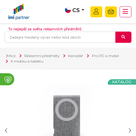
CS
To nejlepší ze světa reklamních předmětů
IMI.cz
Reklamní předměty
Kancelář
Pro PC a mobil
K mobilu a tabletu
KATALOG