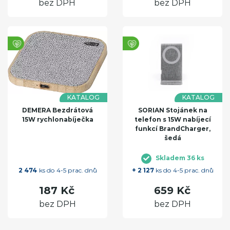
bez DPH
bez DPH
KATALOG
KATALOG
DEMERA Bezdrátová
SORIAN Stojánek na
15W rychlonabíječka
telefon s 15W nabíjecí
funkcí BrandCharger,
šedá
Skladem 36 ks
2 474
ks do 4-5 prac. dnů
+ 2 127
ks do 4-5 prac. dnů
187 Kč
659 Kč
bez DPH
bez DPH