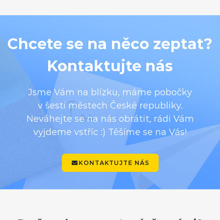
Chcete se na něco zeptat?
Kontaktujte nás
Jsme Vám na blízku, máme pobočky
v šesti městech České republiky.
Neváhejte se na nás obrátit, rádi Vám
vyjdeme vstříc :) Těšíme se na Vás!
KONTAKTUJTE NÁS