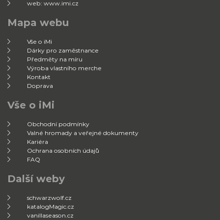
web: www.imi.cz
Mapa webu
Vše o iMi
Dárky pro zaměstnance
Předměty na míru
Výroba vlastního merche
Kontakt
Doprava
Vše o iMi
Obchodní podmínky
Valné hromady a veřejné dokumenty
Kariéra
Ochrana osobních údajů
FAQ
Další weby
schwarzwolf.cz
katalogMagic.cz
vanillaseason.cz