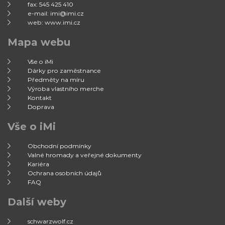
fax: 545 425 410
e-mail: imi@imi.cz
web: www.imi.cz
Mapa webu
Vše o iMi
Dárky pro zaměstnance
Předměty na míru
Výroba vlastního merche
Kontakt
Doprava
Vše o iMi
Obchodní podmínky
Valné hromady a veřejné dokumenty
Kariéra
Ochrana osobních údajů
FAQ
Další weby
schwarzwolf.cz