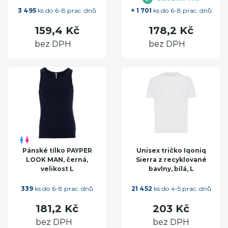
3 495
ks do 6-8 prac. dnů
+ 1 701
ks do 6-8 prac. dnů
159,4 Kč
178,2 Kč
bez DPH
bez DPH
Pánské tílko PAYPER
Unisex tričko Iqoniq
LOOK MAN, černá,
Sierra z recyklované
velikost L
bavlny, bílá, L
339
ks do 6-8 prac. dnů
21 452
ks do 4-5 prac. dnů
181,2 Kč
203 Kč
bez DPH
bez DPH