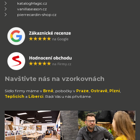
katalogMagic.cz
vanillaseason.cz
pierrecardin-shop.cz
Navštivte nás na vzorkovnách
Sídlo firmy máme v
Brně
, pobočky v
Praze
,
Ostravě
,
Plzni
,
Teplicích
a
Liberci
. Rádi Vás u nás přivítáme.