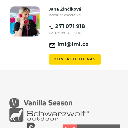
Jana Žinčíková
Account executive
271 071 918
Po-Pá 8:00 - 16:00
imi@imi.cz
KONTAKTUJTE NÁS