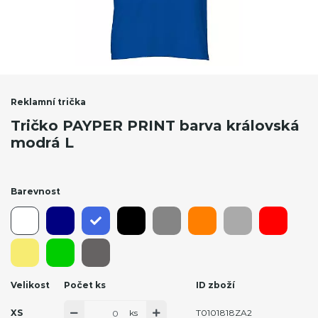
Reklamní trička
Tričko PAYPER PRINT barva královská
modrá L
Barevnost
Velikost
Počet ks
ID zboží
ks
XS
T0101818ZA2