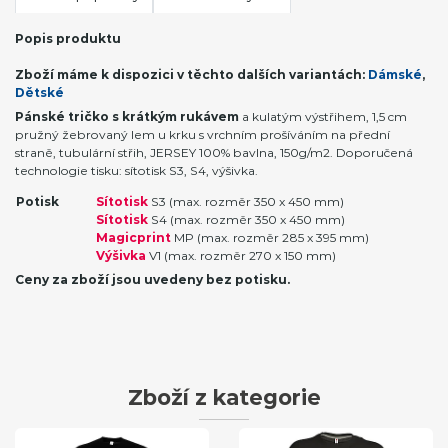
Popis produktu
Zboží máme k dispozici v těchto dalších variantách:
Dámské
,
Dětské
Pánské tričko s krátkým rukávem
a kulatým výstřihem, 1,5 cm
pružný žebrovaný lem u krku s vrchním prošíváním na přední
straně, tubulární střih, JERSEY 100% bavlna, 150g/m2. Doporučená
technologie tisku: sítotisk S3, S4, výšivka.
Potisk
Sítotisk
S3 (max. rozměr 350 x 450 mm)
Sítotisk
S4 (max. rozměr 350 x 450 mm)
Magicprint
MP (max. rozměr 285 x 395 mm)
Výšivka
V1 (max. rozměr 270 x 150 mm)
Ceny za zboží jsou uvedeny bez potisku.
Zboží z kategorie