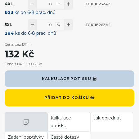
ks
4XL
T0101825ZA2
623
ks do 6-8 prac. dnů
ks
5XL
T0101826ZA2
284
ks do 6-8 prac. dnů
Cena bez DPH
132 Kč
Cena s DPH 159,72 Kč
KALKULACE POTISKU
PŘIDAT DO KOŠÍKU
Kalkulace
Jak objednat
potisku
Zadaní poptávky
Časté dotazy