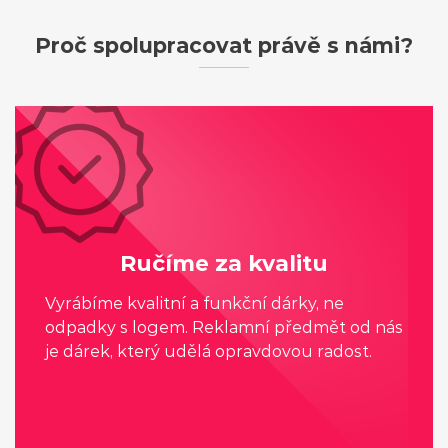
Proč spolupracovat právě s námi?
Ručíme za kvalitu
Vyrábíme kvalitní a funkční dárky, ne
odpadky s logem. Reklamní předmět od nás
je dárek, který udělá opravdovou radost.