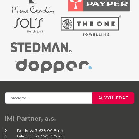
VYHLEDAT
iMi Partner, a.s.
Dusíkova 3, 638 00 Brno
telefon: +420 545 425 411