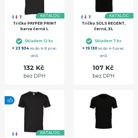
KATALOG
KATALOG
Tričko PAYPER PRINT
Tričko SOLS REGENT,
barva černá L
černá, XL
Skladem 12 ks
Skladem 7 ks
+ 23 934
ks do 6-8 prac.
+ 19 130
ks do 4-5 prac.
dnů
dnů
132 Kč
107 Kč
bez DPH
bez DPH
KATALOG