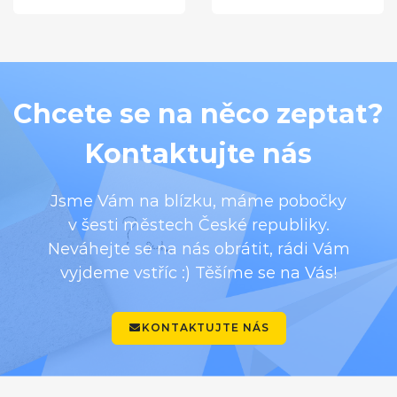
Chcete se na něco zeptat?
Kontaktujte nás
Jsme Vám na blízku, máme pobočky
v šesti městech České republiky.
Neváhejte se na nás obrátit, rádi Vám
vyjdeme vstříc :) Těšíme se na Vás!
KONTAKTUJTE NÁS