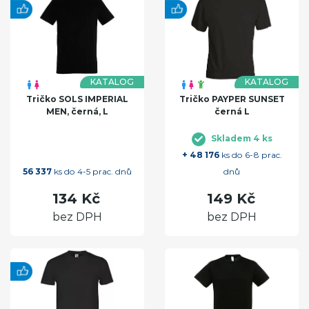
KATALOG
KATALOG
Tričko SOLS IMPERIAL
Tričko PAYPER SUNSET
MEN, černá, L
černá L
Skladem 4 ks
+ 48 176
ks do 6-8 prac.
56 337
ks do 4-5 prac. dnů
dnů
134 Kč
149 Kč
bez DPH
bez DPH