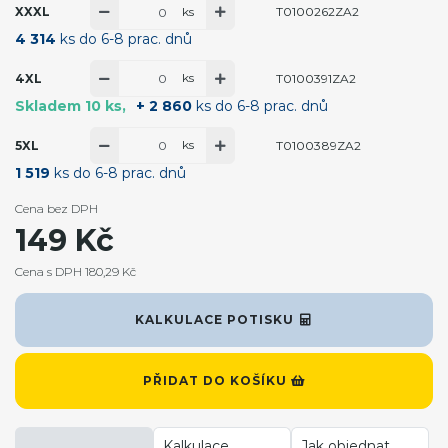
ks
XXXL
T0100262ZA2
4 314
ks do 6-8 prac. dnů
ks
4XL
T0100391ZA2
Skladem 10 ks
+ 2 860
ks do 6-8 prac. dnů
ks
5XL
T0100389ZA2
1 519
ks do 6-8 prac. dnů
Cena bez DPH
149 Kč
Cena s DPH 180,29 Kč
KALKULACE POTISKU
PŘIDAT DO KOŠÍKU
Kalkulace
Jak objednat