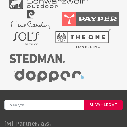
VYHLEDAT
iMi Partner, a.s.