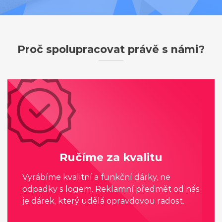
Proč spolupracovat právě s námi?
Ručíme za kvalitu
Vyrábíme kvalitní a funkční dárky, ne
odpadky s logem. Reklamní předmět od nás
je dárek, který udělá opravdovou radost.