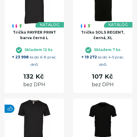
KATALOG
KATALOG
Tričko PAYPER PRINT
Tričko SOLS REGENT,
barva černá L
černá, XL
Skladem 12 ks
Skladem 7 ks
+ 23 998
ks do 6-8 prac.
+ 19 272
ks do 4-5 prac.
dnů
dnů
132 Kč
107 Kč
bez DPH
bez DPH