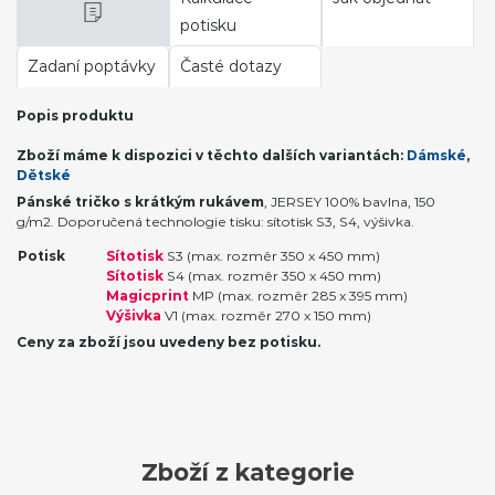
potisku
Zadaní poptávky
Časté dotazy
Popis produktu
Zboží máme k dispozici v těchto dalších variantách:
Dámské
,
Dětské
Pánské tričko s krátkým rukávem
, JERSEY 100% bavlna, 150
g/m2. Doporučená technologie tisku: sítotisk S3, S4, výšivka.
Potisk
Sítotisk
S3 (max. rozměr 350 x 450 mm)
Sítotisk
S4 (max. rozměr 350 x 450 mm)
Magicprint
MP (max. rozměr 285 x 395 mm)
Výšivka
V1 (max. rozměr 270 x 150 mm)
Ceny za zboží jsou uvedeny bez potisku.
Zboží z kategorie