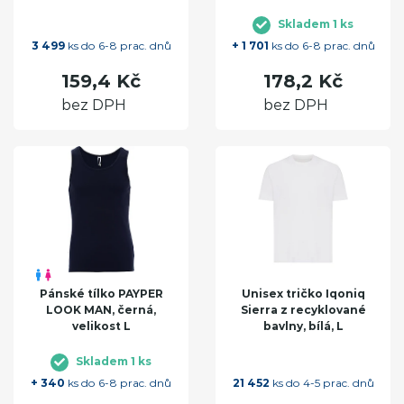
Skladem 1 ks
3 499
ks do 6-8 prac. dnů
+ 1 701
ks do 6-8 prac. dnů
159,4 Kč
178,2 Kč
bez DPH
bez DPH
Pánské tílko PAYPER
Unisex tričko Iqoniq
LOOK MAN, černá,
Sierra z recyklované
velikost L
bavlny, bílá, L
Skladem 1 ks
+ 340
ks do 6-8 prac. dnů
21 452
ks do 4-5 prac. dnů