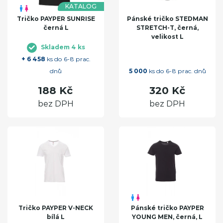
KATALOG
Tričko PAYPER SUNRISE
Pánské tričko STEDMAN
černá L
STRETCH-T, černá,
velikost L
Skladem 4 ks
+ 6 458
ks do 6-8 prac.
dnů
5 000
ks do 6-8 prac. dnů
188 Kč
320 Kč
bez DPH
bez DPH
Tričko PAYPER V-NECK
Pánské tričko PAYPER
bílá L
YOUNG MEN, černá, L