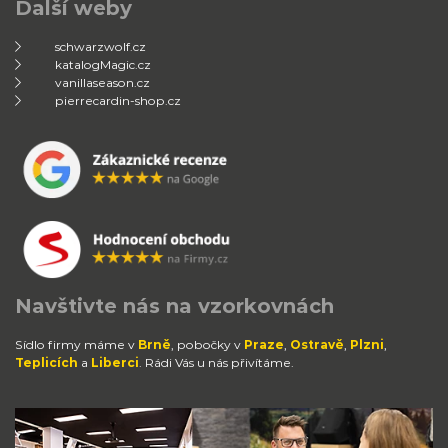
Další weby
schwarzwolf.cz
katalogMagic.cz
vanillaseason.cz
pierrecardin-shop.cz
Navštivte nás na vzorkovnách
Sídlo firmy máme v
Brně
, pobočky v
Praze
,
Ostravě
,
Plzni
,
Teplicích
a
Liberci
. Rádi Vás u nás přivítáme.