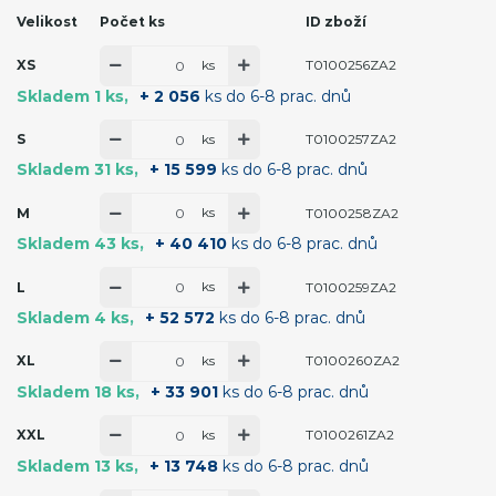
Velikost
Počet ks
ID zboží
ks
XS
T0100256ZA2
Skladem 1 ks
+ 2 056
ks do 6-8 prac. dnů
ks
S
T0100257ZA2
Skladem 31 ks
+ 15 599
ks do 6-8 prac. dnů
ks
M
T0100258ZA2
Skladem 43 ks
+ 40 410
ks do 6-8 prac. dnů
ks
L
T0100259ZA2
Skladem 4 ks
+ 52 572
ks do 6-8 prac. dnů
ks
XL
T0100260ZA2
Skladem 18 ks
+ 33 901
ks do 6-8 prac. dnů
ks
XXL
T0100261ZA2
Skladem 13 ks
+ 13 748
ks do 6-8 prac. dnů