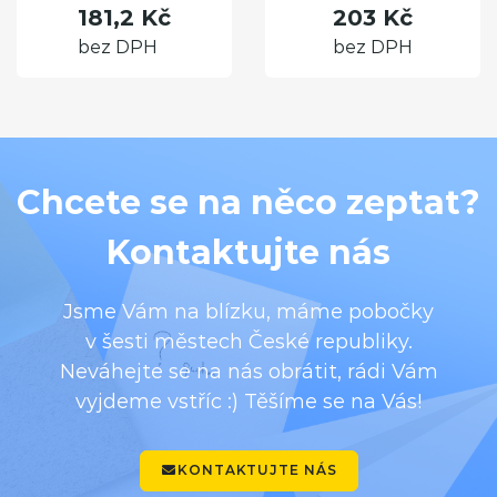
181,2 Kč
203 Kč
bez DPH
bez DPH
Chcete se na něco zeptat?
Kontaktujte nás
Jsme Vám na blízku, máme pobočky
v šesti městech České republiky.
Neváhejte se na nás obrátit, rádi Vám
vyjdeme vstříc :) Těšíme se na Vás!
KONTAKTUJTE NÁS