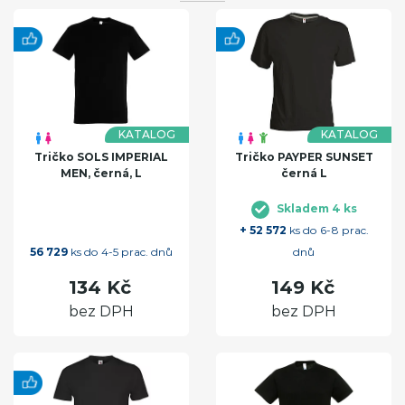
KATALOG
KATALOG
Tričko SOLS IMPERIAL
Tričko PAYPER SUNSET
MEN, černá, L
černá L
Skladem 4 ks
+ 52 572
ks do 6-8 prac.
56 729
ks do 4-5 prac. dnů
dnů
134 Kč
149 Kč
bez DPH
bez DPH