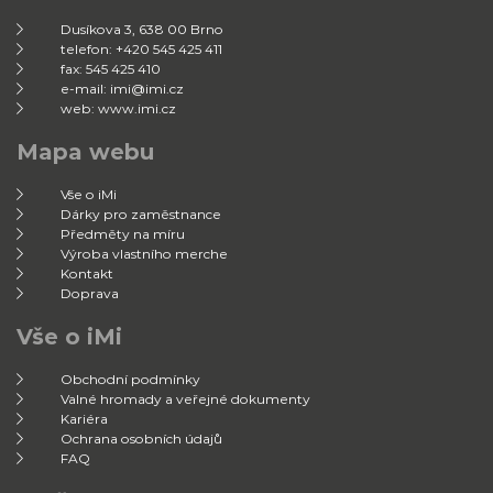
Dusíkova 3, 638 00 Brno
telefon: +420 545 425 411
fax: 545 425 410
e-mail: imi@imi.cz
web: www.imi.cz
Mapa webu
Vše o iMi
Dárky pro zaměstnance
Předměty na míru
Výroba vlastního merche
Kontakt
Doprava
Vše o iMi
Obchodní podmínky
Valné hromady a veřejné dokumenty
Kariéra
Ochrana osobních údajů
FAQ