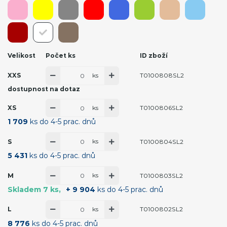
Velikost
Počet ks
ID zboží
ks
XXS
T0100808SL2
dostupnost na dotaz
ks
XS
T0100806SL2
1 709
ks do 4-5 prac. dnů
ks
S
T0100804SL2
5 431
ks do 4-5 prac. dnů
ks
M
T0100803SL2
Skladem 7 ks
+ 9 904
ks do 4-5 prac. dnů
ks
L
T0100802SL2
8 776
ks do 4-5 prac. dnů