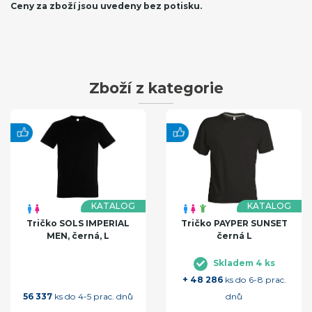
Ceny za zboží jsou uvedeny bez potisku.
Zboží z kategorie
KATALOG
KATALOG
Tričko SOLS IMPERIAL
Tričko PAYPER SUNSET
MEN, černá, L
černá L
Skladem 4 ks
+ 48 286
ks do 6-8 prac.
56 337
ks do 4-5 prac. dnů
dnů