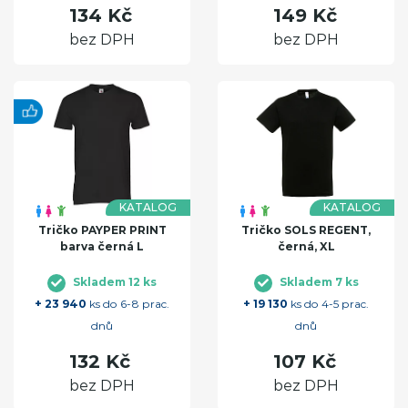
134 Kč
149 Kč
bez DPH
bez DPH
KATALOG
KATALOG
Tričko PAYPER PRINT
Tričko SOLS REGENT,
barva černá L
černá, XL
Skladem 12 ks
Skladem 7 ks
+ 23 940
ks do 6-8 prac.
+ 19 130
ks do 4-5 prac.
dnů
dnů
132 Kč
107 Kč
bez DPH
bez DPH