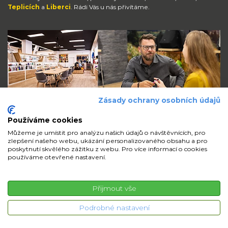
Teplicích
a
Liberci
. Rádi Vás u nás přivítáme.
Zásady ochrany osobních údajů
Používáme cookies
Můžeme je umístit pro analýzu našich údajů o návštěvnících, pro
zlepšení našeho webu, ukázání personalizovaného obsahu a pro
Zůstaňte s námi v kontaktu
poskytnutí skvělého zážitku z webu. Pro více informací o cookies
používáme otevřené nastavení.
volejte
pište
sdílejte
Přijmout vše
© 2026 iMi Partner, a.s. | Všechna práva vyhrazena
Podrobné nastavení