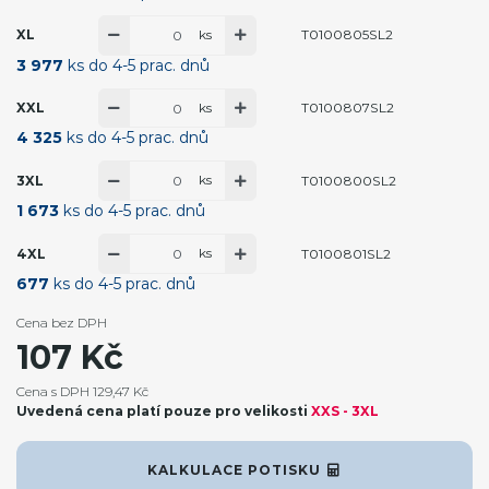
ks
XL
T0100805SL2
3 977
ks do 4-5 prac. dnů
ks
XXL
T0100807SL2
4 325
ks do 4-5 prac. dnů
ks
3XL
T0100800SL2
1 673
ks do 4-5 prac. dnů
ks
4XL
T0100801SL2
677
ks do 4-5 prac. dnů
Cena bez DPH
107 Kč
Cena s DPH 129,47 Kč
Uvedená cena platí pouze pro velikosti
XXS - 3XL
KALKULACE POTISKU