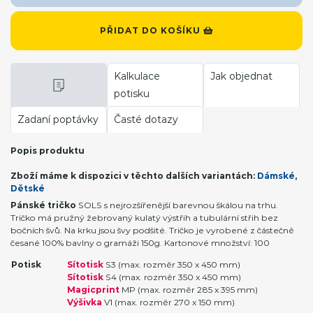
PŘIDAT DO KOŠÍKU
Kalkulace
Jak objednat
potisku
Zadaní poptávky
Časté dotazy
Popis produktu
Zboží máme k dispozici v těchto dalších variantách:
Dámské
,
Dětské
Pánské tričko
SOLS s nejrozšířenější barevnou škálou na trhu.
Tričko má pružný žebrovaný kulatý výstřih a tubulární střih bez
bočních švů. Na krku jsou švy podšité. Tričko je vyrobené z částečně
česané 100% bavlny o gramáži 150g. Kartonové množství: 100
Potisk
Sítotisk
S3 (max. rozměr 350 x 450 mm)
Sítotisk
S4 (max. rozměr 350 x 450 mm)
Magicprint
MP (max. rozměr 285 x 395 mm)
Výšivka
V1 (max. rozměr 270 x 150 mm)