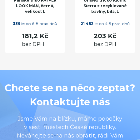
Pánské tílko PAYPER
Unisex tričko Iqoniq
LOOK MAN, černá,
Sierra z recyklované
velikost L
bavlny, bílá, L
339
ks do 6-8 prac. dnů
21 452
ks do 4-5 prac. dnů
181,2 Kč
203 Kč
bez DPH
bez DPH
Chcete se na něco zeptat?
Kontaktujte nás
Jsme Vám na blízku, máme pobočky
v šesti městech České republiky.
Neváhejte se na nás obrátit, rádi Vám