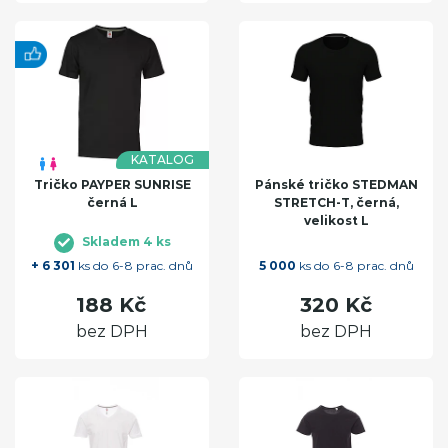
KATALOG
Tričko PAYPER SUNRISE
Pánské tričko STEDMAN
černá L
STRETCH-T, černá,
velikost L
Skladem 4 ks
+ 6 301
ks do 6-8 prac. dnů
5 000
ks do 6-8 prac. dnů
188 Kč
320 Kč
bez DPH
bez DPH