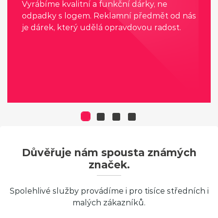
Vyrábíme kvalitní a funkční dárky, ne
odpadky s logem. Reklamní předmět od nás
je dárek, který udělá opravdovou radost.
Důvěřuje nám spousta známých
značek.
Spolehlivé služby provádíme i pro tisíce středních i
malých zákazníků.