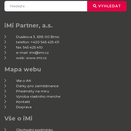
VYHLEDAT
iMi Partner, a.s.
Dusíkova 3, 638 00 Brno
telefon: +420 545 425 411
fax: 545 425 410
e-mail: imi@imi.cz
web: www.imi.cz
Mapa webu
Vše o iMi
Dárky pro zaměstnance
Předměty na míru
Výroba vlastního merche
Kontakt
Doprava
Vše o iMi
Obchodní podmínky