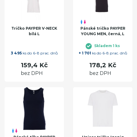
Tričko PAYPER V-NECK
Pánské tričko PAYPER
bílá L
YOUNG MEN, černá, L
Skladem 1 ks
3 495
ks do 6-8 prac. dnů
+ 1 701
ks do 6-8 prac. dnů
159,4 Kč
178,2 Kč
bez DPH
bez DPH