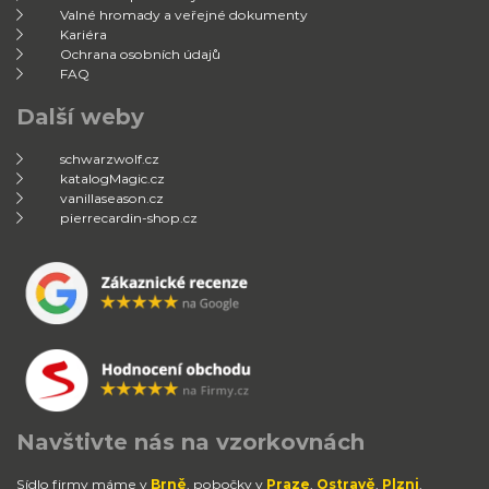
Valné hromady a veřejné dokumenty
Kariéra
Ochrana osobních údajů
FAQ
Další weby
schwarzwolf.cz
katalogMagic.cz
vanillaseason.cz
pierrecardin-shop.cz
Navštivte nás na vzorkovnách
Sídlo firmy máme v
Brně
, pobočky v
Praze
,
Ostravě
,
Plzni
,