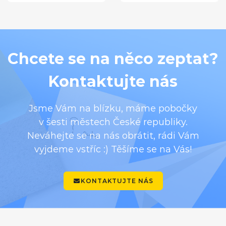
Chcete se na něco zeptat?
Kontaktujte nás
Jsme Vám na blízku, máme pobočky
v šesti městech České republiky.
Neváhejte se na nás obrátit, rádi Vám
vyjdeme vstříc :) Těšíme se na Vás!
KONTAKTUJTE NÁS