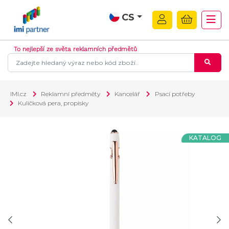
CS
To nejlepší ze světa reklamních předmětů
IMI.cz
Reklamní předměty
Kancelář
Psací potřeby
Kuličková pera, propisky
KATALOG