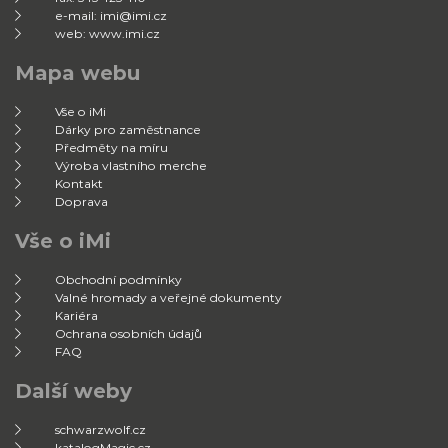
e-mail: imi@imi.cz
web: www.imi.cz
Mapa webu
Vše o iMi
Dárky pro zaměstnance
Předměty na míru
Výroba vlastního merche
Kontakt
Doprava
Vše o iMi
Obchodní podmínky
Valné hromady a veřejné dokumenty
Kariéra
Ochrana osobních údajů
FAQ
Další weby
schwarzwolf.cz
katalogMagic.cz