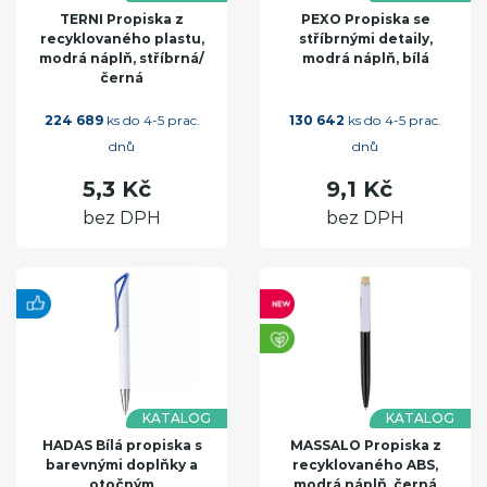
TERNI Propiska z
PEXO Propiska se
recyklovaného plastu,
stříbrnými detaily,
modrá náplň, stříbrná/
modrá náplň, bílá
černá
224 689
ks do 4-5 prac.
130 642
ks do 4-5 prac.
dnů
dnů
5,3 Kč
9,1 Kč
bez DPH
bez DPH
KATALOG
KATALOG
HADAS Bílá propiska s
MASSALO Propiska z
barevnými doplňky a
recyklovaného ABS,
otočným
modrá náplň, černá