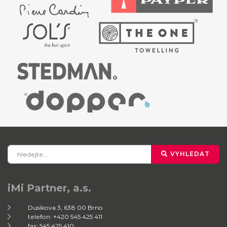
VYHLEDAT
iMi Partner, a.s.
Dusíkova 3, 638 00 Brno
telefon: +420 545 425 411
fax: 545 425 410