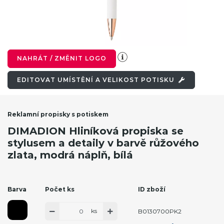
NAHRÁT / ZMĚNIT LOGO
EDITOVAT UMÍSTĚNÍ A VELIKOST POTISKU
Reklamní propisky s potiskem
DIMADION Hliníková propiska se
stylusem a detaily v barvě růžového
zlata, modrá náplň, bílá
Barva
Počet ks
ID zboží
ks
B0130700PK2