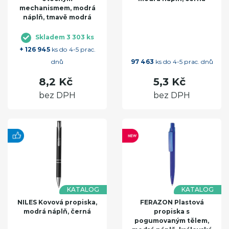
mechanismem, modrá
náplň, tmavě modrá
Skladem 3 303 ks
+ 126 945
ks do 4-5 prac.
dnů
97 463
ks do 4-5 prac. dnů
8,2 Kč
5,3 Kč
bez DPH
bez DPH
KATALOG
KATALOG
NILES Kovová propiska,
FERAZON Plastová
modrá náplň, černá
propiska s
pogumovaným tělem,