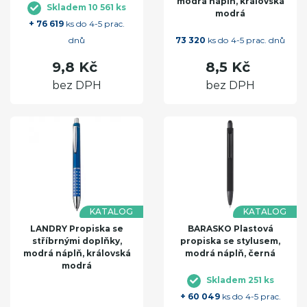
modrá náplň, královská
Skladem 10 561 ks
modrá
+ 76 619
ks do 4-5 prac.
dnů
73 320
ks do 4-5 prac. dnů
9,8 Kč
8,5 Kč
bez DPH
bez DPH
KATALOG
KATALOG
LANDRY Propiska se
BARASKO Plastová
stříbrnými doplňky,
propiska se stylusem,
modrá náplň, královská
modrá náplň, černá
modrá
Skladem 251 ks
+ 60 049
ks do 4-5 prac.