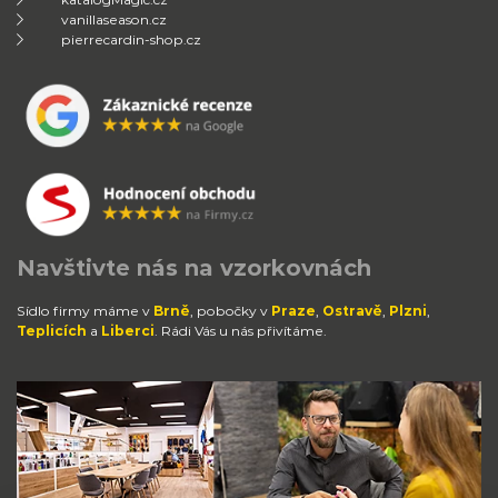
vanillaseason.cz
pierrecardin-shop.cz
Navštivte nás na vzorkovnách
Sídlo firmy máme v
Brně
, pobočky v
Praze
,
Ostravě
,
Plzni
,
Teplicích
a
Liberci
. Rádi Vás u nás přivítáme.