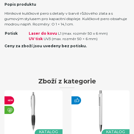
Popis produktu
Hliníkové kuličkové pero s detaily v barvě růžového zlata a s
gumovým stylusem pro kapacitní displeje. Kuličkové pero obsahuje
modrou náplň. Rozměry: O 1 × 14,1 cm.
Potisk
Laser do kovu
L1 (max. rozměr 50 x 6 mm)
UV tisk
UV3 (max. rozměr 50 × 6 mm)
Ceny za zboží jsou uvedeny bez potisku.
Zboží z kategorie
KATALOG
KATALOG