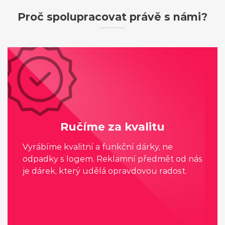
Proč spolupracovat právě s námi?
Ručíme za kvalitu
Vyrábíme kvalitní a funkční dárky, ne
odpadky s logem. Reklamní předmět od nás
je dárek, který udělá opravdovou radost.