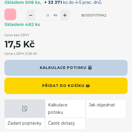
Skladem 608 ks
+ 33 371
ks do 4-5 prac. dnů
ks
B0130707PK2
Skladem 482 ks
Cena bez DPH
17,5 Kč
Cena s DPH 21,18 Kč
KALKULACE POTISKU
PŘIDAT DO KOŠÍKU
Kalkulace
Jak objednat
potisku
Zadaní poptávky
Časté dotazy