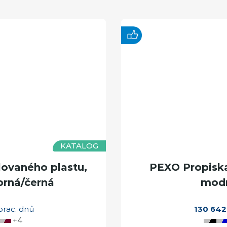
KATALOG
lovaného plastu,
PEXO Propiska 
brná/černá
modr
prac. dnů
130 642
+4