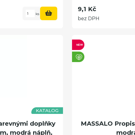
9,1 Kč
ks
bez DPH
KATALOG
arevnými doplňky
MASSALO Propisk
m, modrá náplň,
modrá