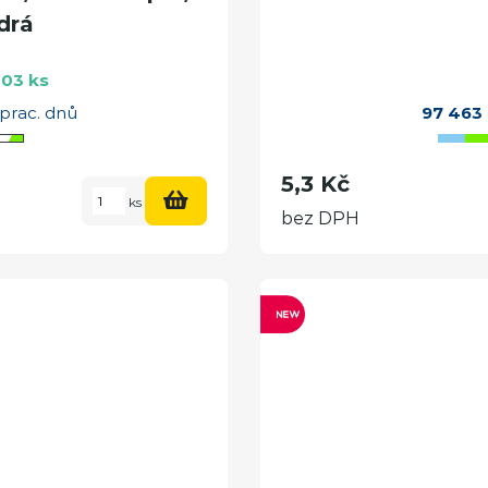
drá
03 ks
 prac. dnů
97 463
5,3 Kč
ks
bez DPH