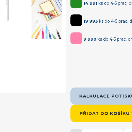
14 991
ks do 4-5 prac. 
19 993
ks do 4-5 prac. 
9 990
ks do 4-5 prac. d
KALKULACE POTIS
PŘIDAT DO KOŠÍKU