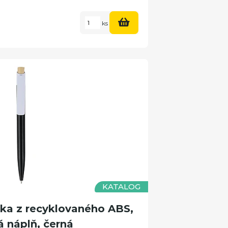
ks
KATALOG
a z recyklovaného ABS,
 náplň, černá