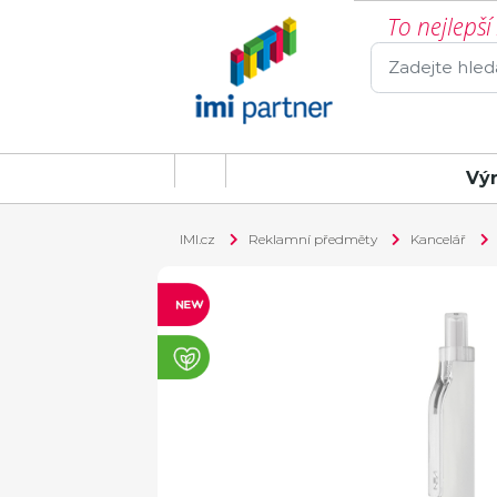
To nejlepš
Vý
IMI.cz
Reklamní předměty
Kancelář