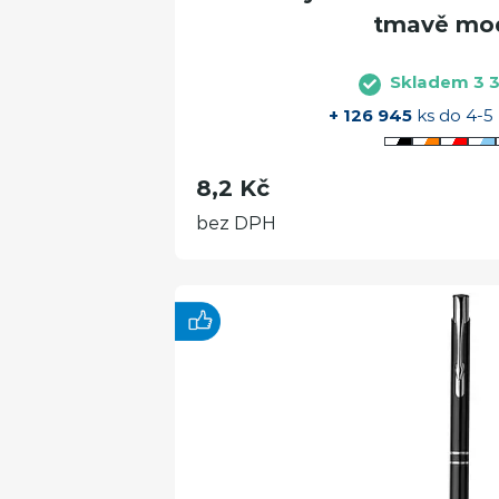
tmavě mo
Skladem 3 3
+ 126 945
ks do 4-5
8,2 Kč
bez DPH