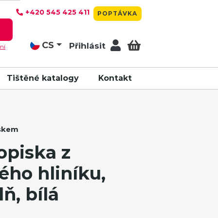
+420 545 425 411
POPTÁVKA
T
CS
Přihlásit
ní
Tištěné katalogy
Kontakt
iskem
piska z
ého hliníku,
ň, bílá