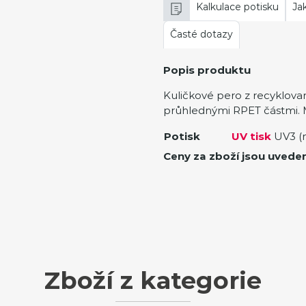
Kalkulace potisku
Ja
Časté dotazy
Popis produktu
Kuličkové pero z recyklova
průhlednými RPET částmi. M
Potisk
UV tisk
UV3 (
Ceny za zboží jsou uvede
Zboží z kategorie