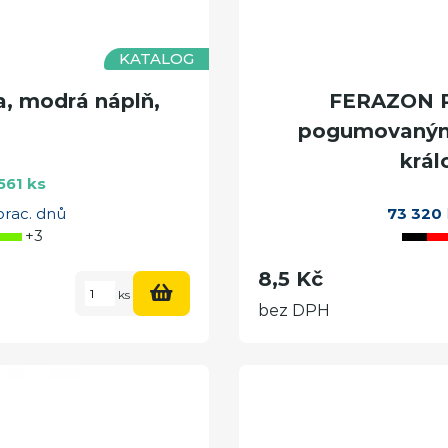
KATALOG
, modrá náplň,
FERAZON Pl
pogumovaným 
král
561 ks
prac. dnů
73 320
+3
8,5 Kč
ks
bez DPH