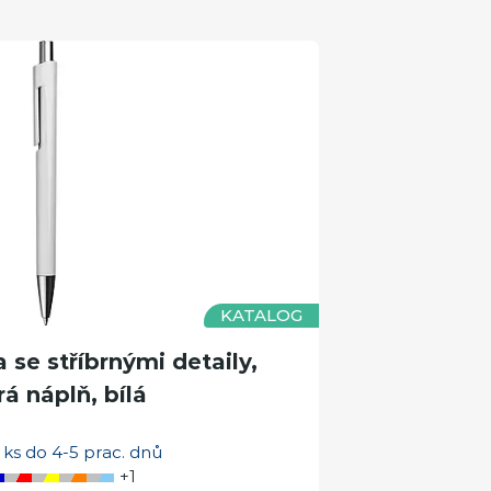
KATALOG
se stříbrnými detaily,
á náplň, bílá
ks do 4-5 prac. dnů
+1