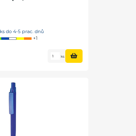
ks do 4-5 prac. dnů
+1
ks