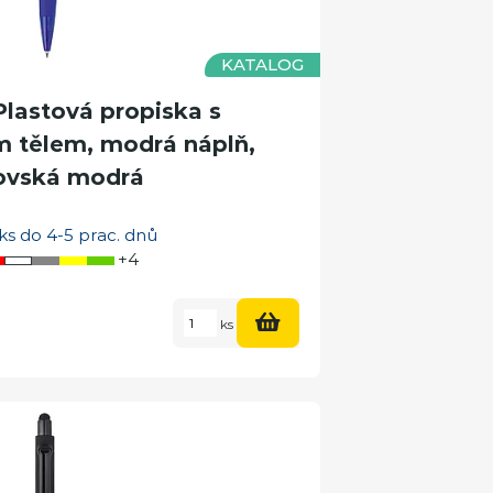
KATALOG
astová propiska s
tělem, modrá náplň,
ovská modrá
ks do 4-5 prac. dnů
+4
ks