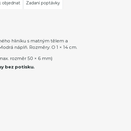
k objednat
Zadaní poptávky
ného hliníku s matným tělem a
odrá náplň. Rozměry: O 1 × 14 cm.
max. rozměr 50 × 6 mm)
ny bez potisku.