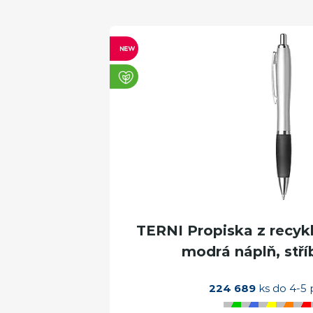
TERNI Propiska z recyk
modrá náplň, stří
224 689
ks do 4-5 