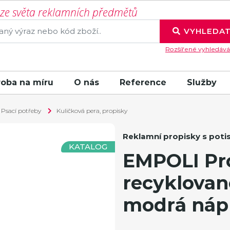
í ze světa reklamních předmětů
VYHLEDA
Rozšířené vyhledává
roba na míru
O nás
Reference
Služby
Psací potřeby
Kuličková pera, propisky
Reklamní propisky s pot
KATALOG
EMPOLI Pro
recyklovan
modrá nápl