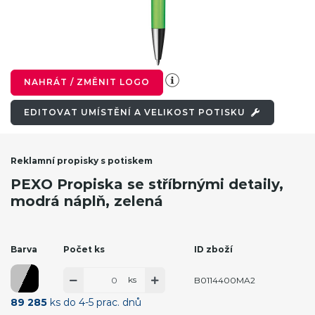
NAHRÁT / ZMĚNIT LOGO
EDITOVAT UMÍSTĚNÍ A VELIKOST POTISKU
Reklamní propisky s potiskem
PEXO Propiska se stříbrnými detaily,
modrá náplň, zelená
Barva
Počet ks
ID zboží
ks
B0114400MA2
89 285
ks do 4-5 prac. dnů