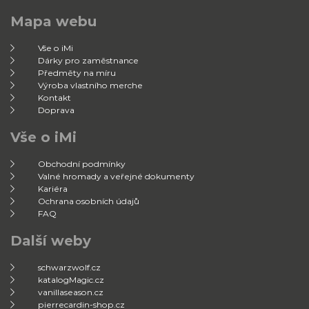
Mapa webu
Vše o iMi
Dárky pro zaměstnance
Předměty na míru
Výroba vlastního merche
Kontakt
Doprava
Vše o iMi
Obchodní podmínky
Valné hromady a veřejné dokumenty
Kariéra
Ochrana osobních údajů
FAQ
Další weby
schwarzwolf.cz
katalogMagic.cz
vanillaseason.cz
pierrecardin-shop.cz