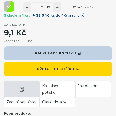
ks
B0114407MA2
Skladem 1 ks
+ 33 046
ks do 4-5 prac. dnů
Cena bez DPH
9,1 Kč
Cena s DPH 11,01 Kč
KALKULACE POTISKU
PŘIDAT DO KOŠÍKU
Kalkulace
Jak objednat
potisku
Zadaní poptávky
Časté dotazy
Popis produktu