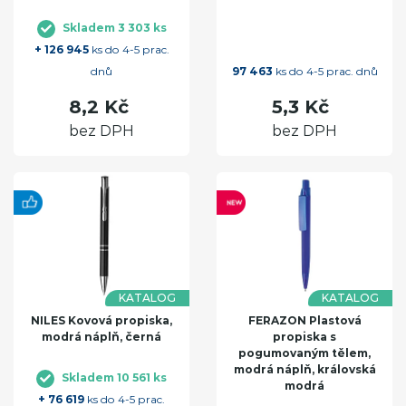
Skladem 3 303 ks
+ 126 945
ks do 4-5 prac.
dnů
97 463
ks do 4-5 prac. dnů
8,2 Kč
5,3 Kč
bez DPH
bez DPH
KATALOG
KATALOG
NILES Kovová propiska,
FERAZON Plastová
modrá náplň, černá
propiska s
pogumovaným tělem,
modrá náplň, královská
Skladem 10 561 ks
modrá
+ 76 619
ks do 4-5 prac.