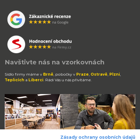
Navštivte nás na vzorkovnách
Sídlo firmy máme v
Brně
, pobočky v
Praze
,
Ostravě
,
Plzni
,
Teplicích
a
Liberci
. Rádi Vás u nás přivítáme.
Zásady ochrany osobních údajů