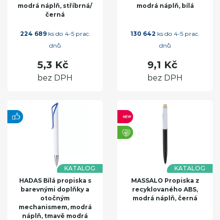
modrá náplň, stříbrná/
modrá náplň, bílá
černá
224 689
ks do 4-5 prac.
130 642
ks do 4-5 prac.
dnů
dnů
5,3 Kč
9,1 Kč
bez DPH
bez DPH
KATALOG
KATALOG
HADAS Bílá propiska s
MASSALO Propiska z
barevnými doplňky a
recyklovaného ABS,
otočným
modrá náplň, černá
mechanismem, modrá
náplň, tmavě modrá