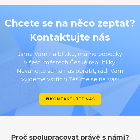
Chcete se na něco zeptat?
Kontaktujte nás
Jsme Vám na blízku, máme pobočky
v šesti městech České republiky.
Neváhejte se na nás obrátit, rádi Vám
vyjdeme vstříc :) Těšíme se na Vás!
KONTAKTUJTE NÁS
Proč spolupracovat právě s námi?