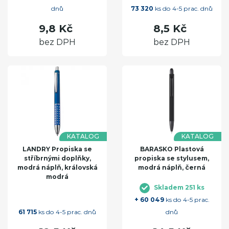
dnů
73 320
ks do 4-5 prac. dnů
9,8 Kč
8,5 Kč
bez DPH
bez DPH
KATALOG
KATALOG
LANDRY Propiska se
BARASKO Plastová
stříbrnými doplňky,
propiska se stylusem,
modrá náplň, královská
modrá náplň, černá
modrá
Skladem 251 ks
+ 60 049
ks do 4-5 prac.
61 715
ks do 4-5 prac. dnů
dnů