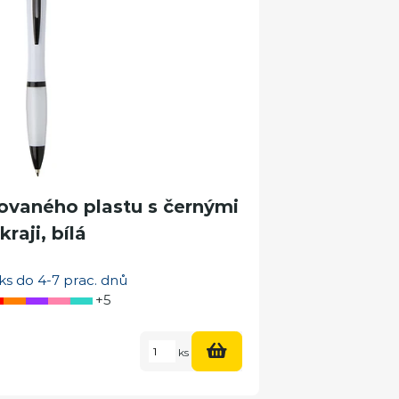
lovaného plastu s černými
kraji, bílá
ks do 4-7 prac. dnů
+5
ks