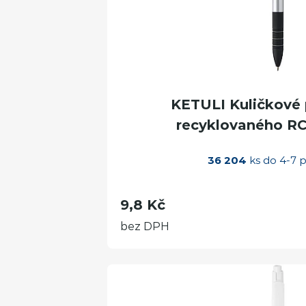
KETULI Kuličkové p
recyklovaného RCS
36 204
ks do 4-7 p
9,8 Kč
bez DPH