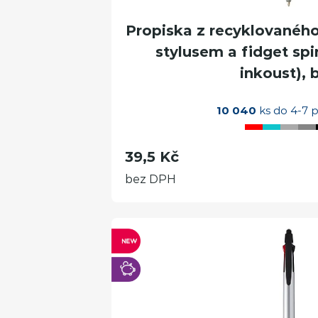
Propiska z recyklovaného
stylusem a fidget sp
inkoust), b
10 040
ks do 4-7 p
39,5 Kč
bez DPH