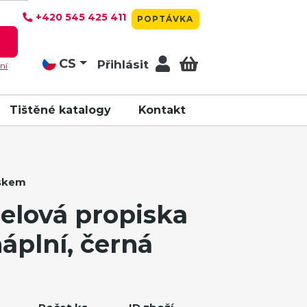
+420 545 425 411
POPTÁVKA
T
CS
Přihlásit
ní
Tištěné katalogy
Kontakt
iskem
elová propiska
áplní, černá