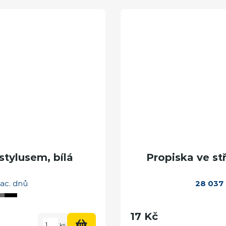
 stylusem, bílá
Propiska ve st
ac. dnů
28 037
17 Kč
ks