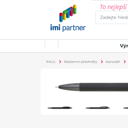
To nejlepš
Vý
IMI.cz
Reklamní předměty
Kancelář