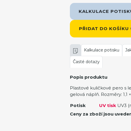
KALKULACE POTIS
PŘIDAT DO KOŠÍKU
Kalkulace potisku
Ja
Časté dotazy
Popis produktu
Plastové kuličkové pero s 
gelová náplň. Rozměry: 1,1 ×
Potisk
UV tisk
UV3 (
Ceny za zboží jsou uvede