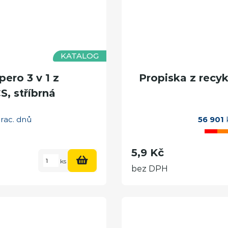
KATALOG
ero 3 v 1 z
Propiska z recyk
, stříbrná
rac. dnů
56 901
k
5,9 Kč
ks
bez DPH