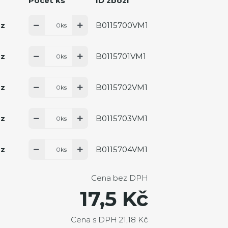
Počet ks
ID zboží
B0115700VM1
az
ks
B0115701VM1
az
ks
B0115702VM1
az
ks
B0115703VM1
az
ks
B0115704VM1
az
ks
Cena bez DPH
17,5 Kč
Cena s DPH 21,18 Kč