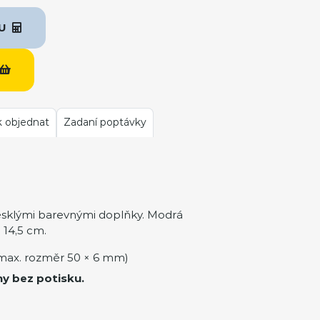
KU
k objednat
Zadaní poptávky
lesklými barevnými doplňky. Modrá
 14,5 cm.
max. rozměr 50 × 6 mm)
ny bez potisku.