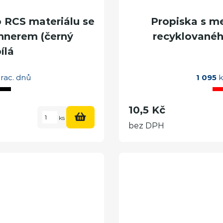
 RCS materiálu se
Propiska s m
innerem (černý
recyklovanéh
ílá
rac. dnů
1 095
k
10,5 Kč
ks
bez DPH