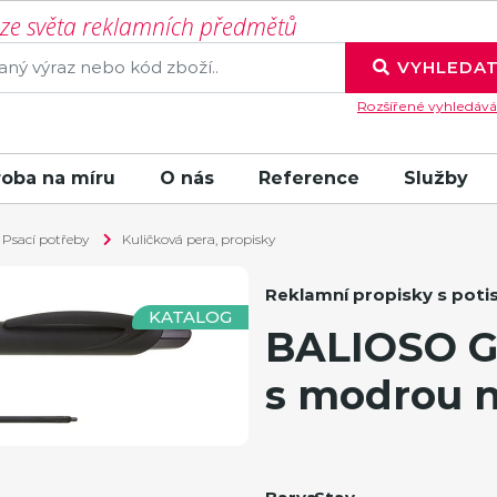
í ze světa reklamních předmětů
VYHLEDA
Rozšířené vyhledává
roba na míru
O nás
Reference
Služby
Psací potřeby
Kuličková pera, propisky
Reklamní propisky s pot
KATALOG
BALIOSO G
s modrou n