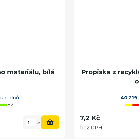
o materiálu, bílá
Propiska z recyk
o
rac. dnů
40 219
+2
7,2 Kč
ks
bez DPH