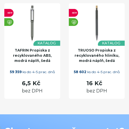
KATALOG
KATALOG
TAFRIN Propiska z
TRUOSO Propiska z
recyklovaného ABS,
recyklovaného hliníku,
modrá náplň, šedá
modrá náplň, šedá
59 359
ks do 4-5 prac. dnů
58 602
ks do 4-5 prac. dnů
6,5 Kč
16 Kč
bez DPH
bez DPH