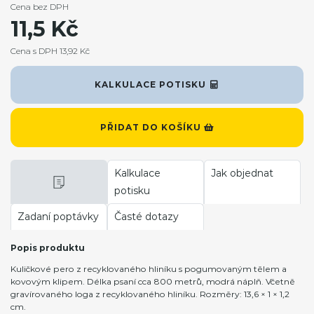
Cena bez DPH
11,5 Kč
Cena s DPH 13,92 Kč
KALKULACE POTISKU
PŘIDAT DO KOŠÍKU
Kalkulace
Jak objednat
potisku
Zadaní poptávky
Časté dotazy
Popis produktu
Kuličkové pero z recyklovaného hliníku s pogumovaným tělem a
kovovým klipem. Délka psaní cca 800 metrů, modrá náplň. Včetně
gravírovaného loga z recyklovaného hliníku. Rozměry: 13,6 × 1 × 1,2
cm.