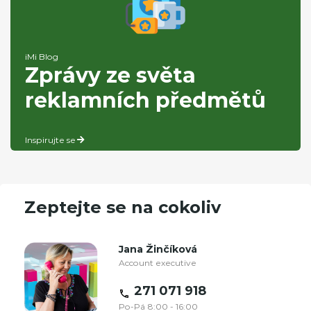
iMi Blog
Zprávy ze světa
reklamních předmětů
Inspirujte se
Zeptejte se na cokoliv
Jana Žinčíková
Account executive
271 071 918
Po-Pá 8:00 - 16:00