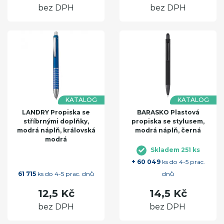
bez DPH
bez DPH
KATALOG
KATALOG
LANDRY Propiska se
BARASKO Plastová
stříbrnými doplňky,
propiska se stylusem,
modrá náplň, královská
modrá náplň, černá
modrá
Skladem 251 ks
+ 60 049
ks do 4-5 prac.
61 715
ks do 4-5 prac. dnů
dnů
12,5 Kč
14,5 Kč
bez DPH
bez DPH