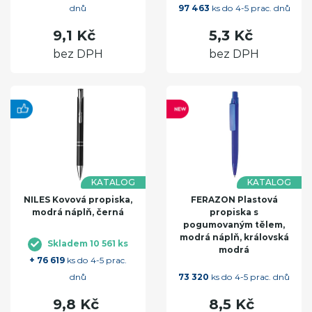
dnů
97 463
ks do 4-5 prac. dnů
9,1 Kč
5,3 Kč
bez DPH
bez DPH
KATALOG
KATALOG
NILES Kovová propiska,
FERAZON Plastová
modrá náplň, černá
propiska s
pogumovaným tělem,
modrá náplň, královská
Skladem 10 561 ks
modrá
+ 76 619
ks do 4-5 prac.
dnů
73 320
ks do 4-5 prac. dnů
9,8 Kč
8,5 Kč