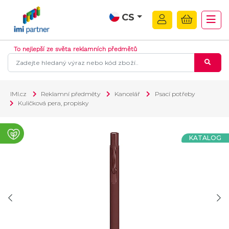
CS
To nejlepší ze světa reklamních předmětů
IMI.cz
Reklamní předměty
Kancelář
Psací potřeby
Kuličková pera, propisky
KATALOG