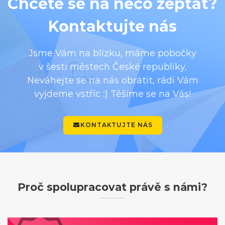
Chcete se na něco zeptat?
Kontaktujte nás
Jsme Vám na blízku, máme pobočky
v šesti městech České republiky.
Neváhejte se na nás obrátit, rádi Vám
vyjdeme vstříc :) Těšíme se na Vás!
KONTAKTUJTE NÁS
Proč spolupracovat právě s námi?