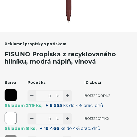
Reklamní propisky s potiskem
FISUNO Propiska z recyklovaného
hliníku, modrá náplň, vínová
Barva
Počet ks
ID zboží
ks
B0132200PK2
Skladem 279 ks
+ 6 555
ks do 4-5 prac. dnů
ks
B0132201PK2
Skladem 8 ks
+ 19 466
ks do 4-5 prac. dnů