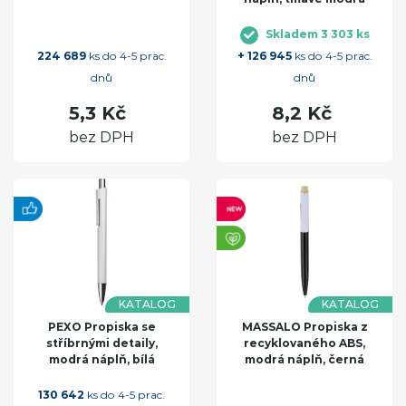
Skladem 3 303 ks
224 689
ks do 4-5 prac.
+ 126 945
ks do 4-5 prac.
dnů
dnů
5,3 Kč
8,2 Kč
bez DPH
bez DPH
KATALOG
KATALOG
PEXO Propiska se
MASSALO Propiska z
stříbrnými detaily,
recyklovaného ABS,
modrá náplň, bílá
modrá náplň, černá
130 642
ks do 4-5 prac.