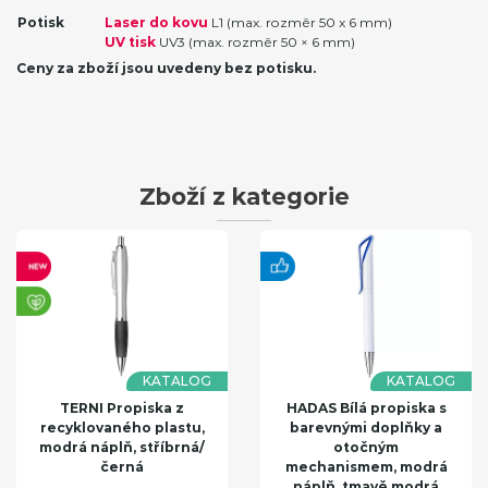
Potisk
Laser do kovu
L1 (max. rozměr 50 x 6 mm)
UV tisk
UV3 (max. rozměr 50 × 6 mm)
Ceny za zboží jsou uvedeny bez potisku.
Zboží z kategorie
KATALOG
KATALOG
TERNI Propiska z
HADAS Bílá propiska s
recyklovaného plastu,
barevnými doplňky a
modrá náplň, stříbrná/
otočným
černá
mechanismem, modrá
náplň, tmavě modrá