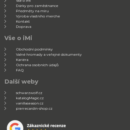
Vše o iMi
Dárky pro zaměstnance
Předměty na míru
Výroba vlastního merche
Kontakt
Doprava
Vše o iMi
Obchodní podmínky
Valné hromady a veřejné dokumenty
Kariéra
Ochrana osobních údajů
FAQ
Další weby
schwarzwolf.cz
katalogMagic.cz
vanillaseason.cz
pierrecardin-shop.cz