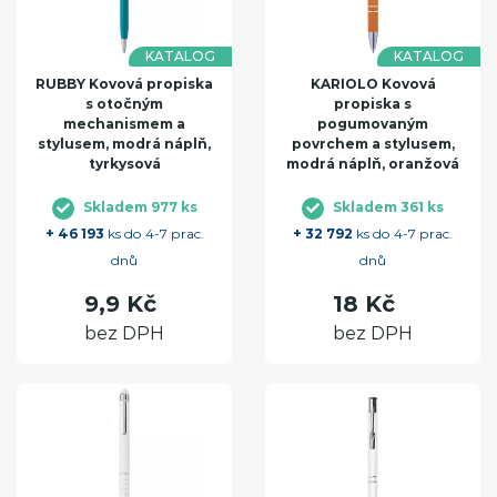
KATALOG
KATALOG
RUBBY Kovová propiska
KARIOLO Kovová
s otočným
propiska s
mechanismem a
pogumovaným
stylusem, modrá náplň,
povrchem a stylusem,
tyrkysová
modrá náplň, oranžová
Skladem 977 ks
Skladem 361 ks
+ 46 193
ks do 4-7 prac.
+ 32 792
ks do 4-7 prac.
dnů
dnů
9,9 Kč
18 Kč
bez DPH
bez DPH