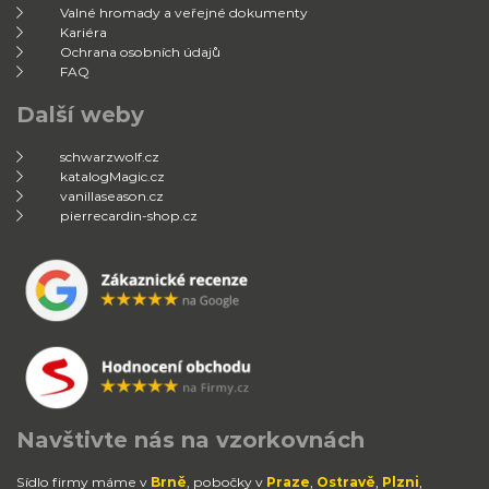
Valné hromady a veřejné dokumenty
Kariéra
Ochrana osobních údajů
FAQ
Další weby
schwarzwolf.cz
katalogMagic.cz
vanillaseason.cz
pierrecardin-shop.cz
Navštivte nás na vzorkovnách
Sídlo firmy máme v
Brně
, pobočky v
Praze
,
Ostravě
,
Plzni
,