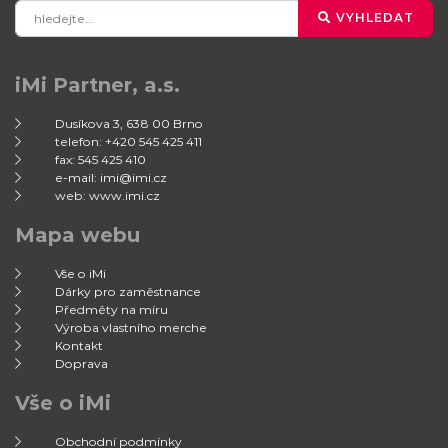
VYHLEDAT
iMi Partner, a.s.
Dusíkova 3, 638 00 Brno
telefon: +420 545 425 411
fax: 545 425 410
e-mail: imi@imi.cz
web: www.imi.cz
Mapa webu
Vše o iMi
Dárky pro zaměstnance
Předměty na míru
Výroba vlastního merche
Kontakt
Doprava
Vše o iMi
Obchodní podmínky