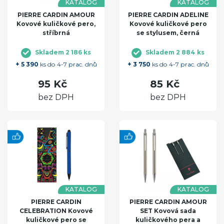
KATALOG
KATALOG
PIERRE CARDIN AMOUR
PIERRE CARDIN ADELINE
Kovové kuličkové pero,
Kovové kuličkové pero
stříbrná
se stylusem, černá
Skladem 2 186 ks
Skladem 2 884 ks
+ 5 390
ks do 4-7 prac. dnů
+ 3 750
ks do 4-7 prac. dnů
95 Kč
85 Kč
bez DPH
bez DPH
KATALOG
KATALOG
PIERRE CARDIN
PIERRE CARDIN AMOUR
CELEBRATION Kovové
SET Kovová sada
kuličkové pero se
kuličkového pera a