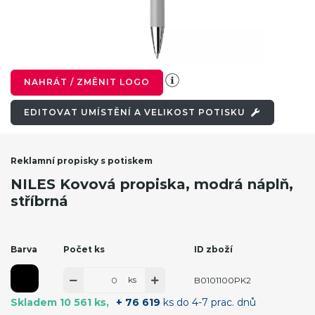
NAHRÁT / ZMĚNIT LOGO
EDITOVAT UMÍSTĚNÍ A VELIKOST POTISKU
Reklamní propisky s potiskem
NILES Kovová propiska, modrá náplň,
stříbrná
Barva
Počet ks
ID zboží
ks
B0101100PK2
Skladem 10 561 ks
+ 76 619
ks do 4-7 prac. dnů