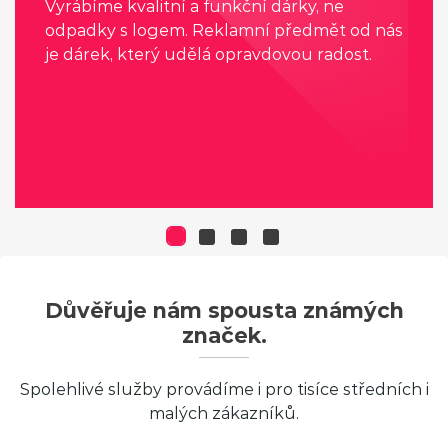
Vyrábíme kvalitní a funkční dárky, ne
odpadky s logem. Reklamní předmět od nás
je dárek, který udělá opravdovou radost.
Důvěřuje nám spousta známých
značek.
Spolehlivé služby provádíme i pro tisíce středních i
malých zákazníků.