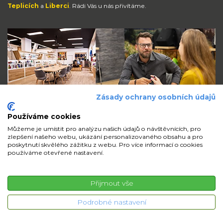
Teplicích
a
Liberci
. Rádi Vás u nás přivítáme.
Zásady ochrany osobních údajů
Používáme cookies
Můžeme je umístit pro analýzu našich údajů o návštěvnících, pro
zlepšení našeho webu, ukázání personalizovaného obsahu a pro
Zůstaňte s námi v kontaktu
poskytnutí skvělého zážitku z webu. Pro více informací o cookies
používáme otevřené nastavení.
volejte
pište
sdílejte
Přijmout vše
© 2026 iMi Partner, a.s. | Všechna práva vyhrazena
Podrobné nastavení