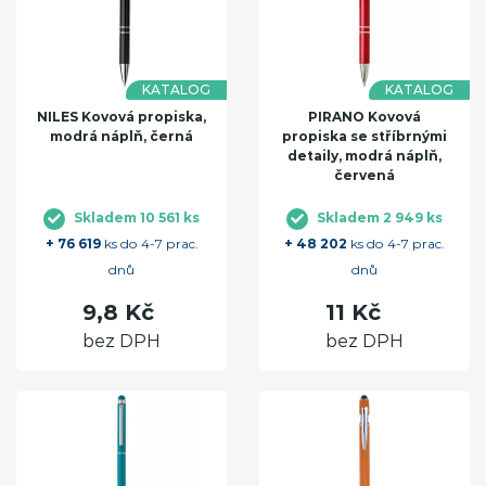
KATALOG
KATALOG
NILES Kovová propiska,
PIRANO Kovová
modrá náplň, černá
propiska se stříbrnými
detaily, modrá náplň,
červená
Skladem 10 561 ks
Skladem 2 949 ks
+ 76 619
ks do 4-7 prac.
+ 48 202
ks do 4-7 prac.
dnů
dnů
9,8 Kč
11 Kč
bez DPH
bez DPH