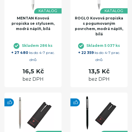
KATALOG
KATALOG
MENTAN Kovová
ROGLO Kovová propiska
propiska se stylusem,
s pogumovaným
modrá náplň, bílá
povrchem, modrá náplň,
bílá
Skladem 286 ks
Skladem 5 037 ks
+ 27 480
ks do 4-7 prac.
+ 22 359
ks do 4-7 prac.
dnů
dnů
16,5 Kč
13,5 Kč
bez DPH
bez DPH