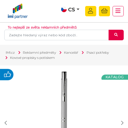
CS
To nejlepší ze světa reklamních předmětů
IMI.cz
Reklamní předměty
Kancelář
Psací potřeby
Kovové propisky s potiskem
KATALOG