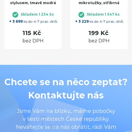
stylusem, tmavě modrá
mikrotužky, stříbrná
Skladem 1 234 ks
Skladem 1 347 ks
+ 3 699
ks do 4-7 prac. dnů
+ 3 229
ks do 4-7 prac. dnů
115 Kč
199 Kč
bez DPH
bez DPH
Chcete se na něco zeptat?
Kontaktujte nás
Jsme Vám na blízku, máme pobočky
v šesti městech České republiky.
Neváhejte se na nás obrátit, rádi Vám